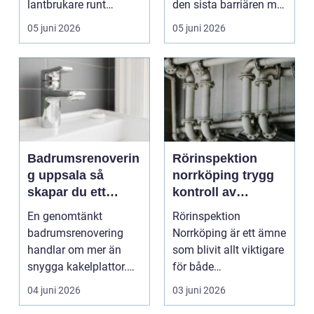
lantbrukare runt
den sista barriären mot
Kalmar ett sätt att
obehöriga. grinda...
05 juni 2026
05 juni 2026
säkra vatte...
Badrumsrenoverin
Rörinspektion
g uppsala så
norrköping trygg
skapar du ett
kontroll av
hållbart och
avloppssystem
En genomtänkt
Rörinspektion
trivsamt badrum
badrumsrenovering
Norrköping är ett ämne
handlar om mer än
som blivit allt viktigare
snygga kakelplattor.
för både
Badrummet är ett av
fastighetsägare och
04 juni 2026
03 juni 2026
hemmets m...
bostadsr...