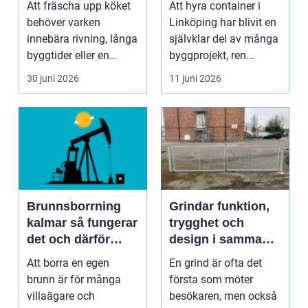
Att fräscha upp köket
Att hyra container i
lösning för
behöver varken
Linköping har blivit en
byggen, röjning
innebära rivning, långa
självklar del av många
och skrot
byggtider eller en
byggprojekt, ren...
spräckt budget. Allt...
30 juni 2026
11 juni 2026
Brunnsborrning
Grindar funktion,
kalmar så fungerar
trygghet och
det och därför
design i samma
lönar det sig
lösning
Att borra en egen
En grind är ofta det
brunn är för många
första som möter
villaägare och
besökaren, men också