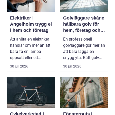
Elektriker i
Golvläggare skåne
Ängelholm trygg el
hållbara golv för
i hem och företag
hem, företag och
industri
Att anlita en elektriker
En professionell
handlar om mer än att
golvläggare gör mer än
bara få en lampa
att bara lägga en
uppsatt eller ett
snygg yta. Rätt golv
vägguttag bytt. El...
kan tåla tung trafik,...
30 juli 2026
30 juli 2026
Cykelverkstad i
Fönsterputs i