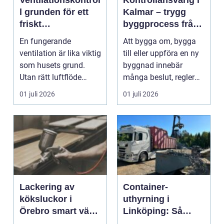
Ventilationskontrol
Kontrollansvarig i
l grunden för ett
Kalmar – trygg
friskt
byggprocess från
inomhusklimat
start till mål
En fungerande
Att bygga om, bygga
ventilation är lika viktig
till eller uppföra en ny
som husets grund.
byggnad innebär
Utan rätt luftflöde
många beslut, regler
påverkas både
oc...
01 juli 2026
01 juli 2026
hälsan,...
Lackering av
Container-
köksluckor i
uthyrning i
Örebro smart väg
Linköping: Så
till ett nytt kök
väljer du rätt