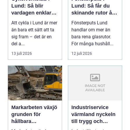
Lund: Så blir
Lund: Så får du
vardagen enklare
skinande rutor året
på två hjul
runt
Att cykla i Lund är mer
Fönsterputs Lund
än bara ett sätt att ta
handlar om mer än
sig fram – det är en
bara rena glasrutor.
del a...
För många hushåll...
13 juli 2026
12 juli 2026
Markarbeten växjö
Industriservice
grunden för
värmland nyckeln
hållbara
till trygg och
byggprojekt
effektiv produktion