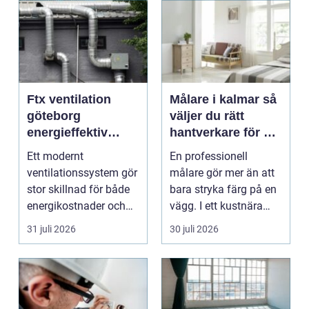
Ftx ventilation
Målare i kalmar så
göteborg
väljer du rätt
energieffektiv
hantverkare för ett
lösning för ett
hållbart resultat
Ett modernt
En professionell
bättre
ventilationssystem gör
målare gör mer än att
inomhusklimat
stor skillnad för både
bara stryka färg på en
energikostnader och
vägg. I ett kustnära
välmående. I en stad
område som Kalmar...
31 juli 2026
30 juli 2026
s...