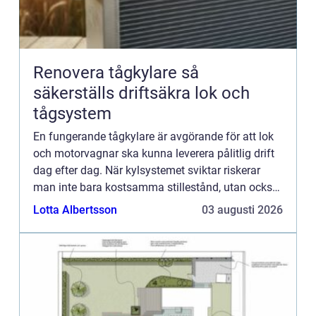
Renovera tågkylare så
säkerställs driftsäkra lok och
tågsystem
En fungerande tågkylare är avgörande för att lok
och motorvagnar ska kunna leverera pålitlig drift
dag efter dag. När kylsystemet sviktar riskerar
man inte bara kostsamma stillestånd, utan också
skador på motor, transmission och andra kritiska
Lotta Albertsson
03 augusti 2026
kompon...