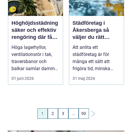
Höghöjdsstädning
Städföretag i
säker och effektiv
Åkersberga så
rengöring där få
väljer du rätt
kommer åt
partner för hem
Höga lagerhyllor,
Att anlita ett
och företag
ventilationsrör i tak,
städföretag är för
traversbanor och
många ett sätt att
balkar samlar damm
frigöra tid, minska
och smuts som varken
stress och få en mer
01 juni 2026
31 maj 2026
va...
trivsa...
1
2
3
…
90