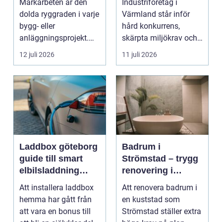
Markarbeten är den
Industriföretag i
dolda ryggraden i varje
Värmland står inför
bygg- eller
hård konkurrens,
anläggningsprojekt.
skärpta miljökrav och
När en villa, väg eller
ett ständigt tryck på
12 juli 2026
11 juli 2026
i...
h...
Laddbox göteborg
Badrum i
guide till smart
Strömstad – trygg
elbilsladdning
renovering i
hemma
kustklimat
Att installera laddbox
Att renovera badrum i
hemma har gått från
en kuststad som
att vara en bonus till
Strömstad ställer extra