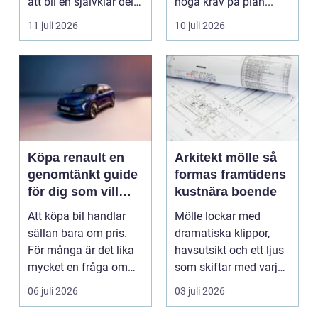
att bli en självklar del
höga krav på plan...
av livet ...
11 juli 2026
10 juli 2026
Köpa renault en
Arkitekt mölle så
genomtänkt guide
formas framtidens
för dig som vill
kustnära boende
göra ett smart
Att köpa bil handlar
Mölle lockar med
bilköp
sällan bara om pris.
dramatiska klippor,
För många är det lika
havsutsikt och ett ljus
mycket en fråga om
som skiftar med varje
vardag, trygghet ...
timme på dagen. H...
06 juli 2026
03 juli 2026