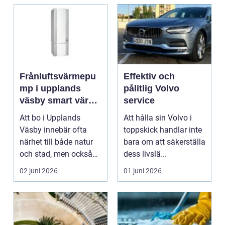
Frånluftsvärmepu
Effektiv och
mp i upplands
pålitlig Volvo
väsby smart värme
service
för villor och
Att bo i Upplands
Att hålla sin Volvo i
radhus
Väsby innebär ofta
toppskick handlar inte
närhet till både natur
bara om att säkerställa
och stad, men också
dess livslä...
ett behov av en tryg...
02 juni 2026
01 juni 2026