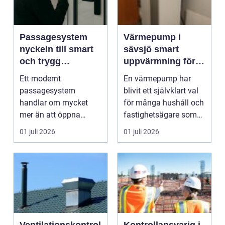
Passagesystem
Värmepump i
nyckeln till smart
sävsjö smart
och trygg
uppvärmning för
passerkontroll
hus och företag
Ett modernt
En värmepump har
passagesystem
blivit ett självklart val
handlar om mycket
för många hushåll och
mer än att öppna
fastighetsägare som
dörrar. Rätt lösning
vill sänka sina...
01 juli 2026
01 juli 2026
skapar trygghet, g...