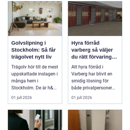
Golvslipning i
Hyra förråd
Stockholm: Så får
varberg så väljer
trägolvet nytt liv
du rätt förvaring
för dina behov
Trägolv hör till de mest
Att hyra förråd i
uppskattade inslagen i
Varberg har blivit en
många hem i
smidig lösning för
Stockholm. De är h&...
både privatpersoner
och företag som
01 juli 2026
01 juli 2026
behöv...