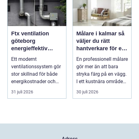
Ftx ventilation
Målare i kalmar så
göteborg
väljer du rätt
energieffektiv
hantverkare för ett
lösning för ett
hållbart resultat
Ett modernt
En professionell målare
bättre
ventilationssystem gör
gör mer än att bara
inomhusklimat
stor skillnad för både
stryka färg på en vägg.
energikostnader och
I ett kustnära område
välmående. I en stad
som Kalmar...
31 juli 2026
30 juli 2026
s...
Adress