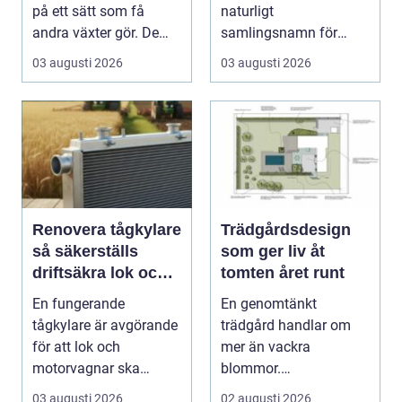
på ett sätt som få
naturligt
andra växter gör. De
samlingsnamn för
skapar rum, ger ...
husägare som vill
03 augusti 2026
03 augusti 2026
kombinera lägre ene...
Renovera tågkylare
Trädgårdsdesign
så säkerställs
som ger liv åt
driftsäkra lok och
tomten året runt
tågsystem
En fungerande
En genomtänkt
tågkylare är avgörande
trädgård handlar om
för att lok och
mer än vackra
motorvagnar ska
blommor.
kunna leverera pålitlig
trädgårdsdesign
03 augusti 2026
02 augusti 2026