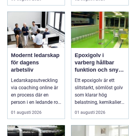
drift d...
förenar funktion, form
och ...
Modernt ledarskap
Epoxigolv i
för dagens
varberg hållbar
arbetsliv
funktion och snygg
design i samma
Ledarskapsutveckling
Ett epoxigolv är ett
lösning
via coaching online är
slitstarkt, sömlöst golv
en process där en
som klarar hög
person i en ledande roll
belastning, kemikalier
f&a...
och väta utan at...
01 augusti 2026
01 augusti 2026