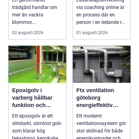
trädgård handlar om
via coaching online är
mer än vackra
en process där en
blommor.
person i en ledande roll
trädgårdsdesign
f&a...
02 augusti 2026
01 augusti 2026
förenar funktion, form
och ...
Epoxigolv i
Ftx ventilation
varberg hållbar
göteborg
funktion och
energieffektiv
snygg design i
lösning för ett
Ett epoxigolv är ett
Ett modernt
samma lösning
bättre
slitstarkt, sömlöst golv
ventilationssystem gör
inomhusklimat
som klarar hög
stor skillnad för både
belastning, kemikalier
energikostnader och