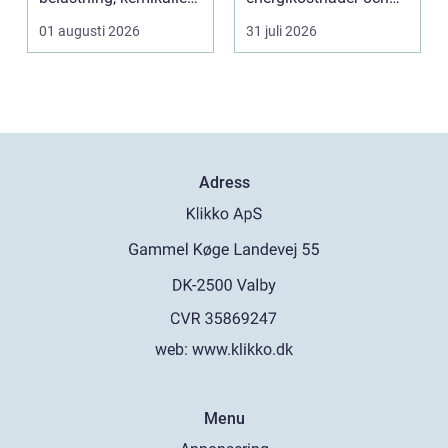
och väta utan at...
välmående. I en stad
01 augusti 2026
31 juli 2026
s...
Adress
web:
www.klikko.dk
Menu