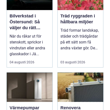
Bilverkstad i
Träd ryggraden i
Östersund: Så
hållbara miljöer
väljer du rätt
Träd formar landskap,
verkstad för
När du råkar ut för
städer och trädgårdar
glasskador
stenskott, sprickor i
på ett sätt som få
vindrutan eller andra
andra växter gör. De
glasskador i Jä...
skapar rum, ger ...
04 augusti 2026
03 augusti 2026
Värmepumpar
Renovera