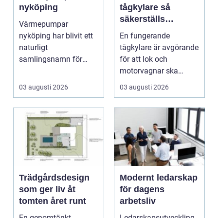
nyköping
tågkylare så
säkerställs
Värmepumpar
driftsäkra lok och
nyköping har blivit ett
En fungerande
tågsystem
naturligt
tågkylare är avgörande
samlingsnamn för
för att lok och
husägare som vill
motorvagnar ska
kombinera lägre ene...
kunna leverera pålitlig
03 augusti 2026
03 augusti 2026
drift d...
Trädgårdsdesign
Modernt ledarskap
som ger liv åt
för dagens
tomten året runt
arbetsliv
En genomtänkt
Ledarskapsutveckling