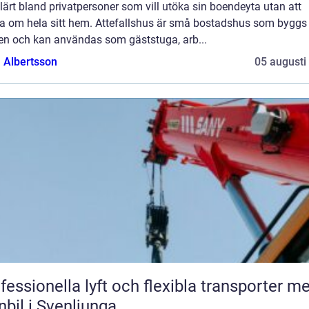
ärt bland privatpersoner som vill utöka sin boendeyta utan att
a om hela sitt hem. Attefallshus är små bostadshus som byggs
en och kan användas som gäststuga, arb...
a Albertsson
05 augusti
fessionella lyft och flexibla transporter m
nbil i Svenljunga