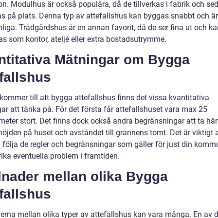
on. Modulhus är också populära, då de tillverkas i fabrik och se
s på plats. Denna typ av attefallshus kan byggas snabbt och är
liga. Trädgårdshus är en annan favorit, då de ser fina ut och ka
s som kontor, ateljé eller extra bostadsutrymme.
ntitativa Mätningar om Bygga
fallshus
kommer till att bygga attefallshus finns det vissa kvantitativa
r att tänka på. För det första får attefallshuset vara max 25
eter stort. Det finns dock också andra begränsningar att ta häns
jden på huset och avståndet till grannens tomt. Det är viktigt a
 följa de regler och begränsningar som gäller för just din komm
vika eventuella problem i framtiden.
lnader mellan olika Bygga
fallshus
derna mellan olika typer av attefallshus kan vara många. En av 