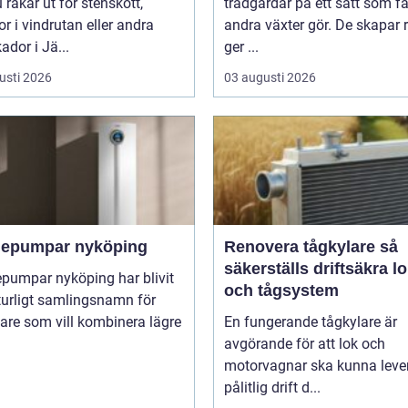
 råkar ut för stenskott,
trädgårdar på ett sätt som f
or i vindrutan eller andra
andra växter gör. De skapar 
ador i Jä...
ger ...
usti 2026
03 augusti 2026
epumpar nyköping
Renovera tågkylare så
säkerställs driftsäkra l
pumpar nyköping har blivit
och tågsystem
turligt samlingsnamn för
are som vill kombinera lägre
En fungerande tågkylare är
avgörande för att lok och
motorvagnar ska kunna leve
pålitlig drift d...