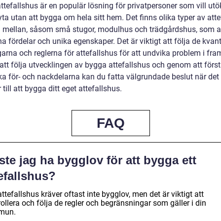
tefallshus är en populär lösning för privatpersoner som vill utö
a utan att bygga om hela sitt hem. Det finns olika typer av atte
ja mellan, såsom små stugor, modulhus och trädgårdshus, som a
a fördelar och unika egenskaper. Det är viktigt att följa de kvant
arna och reglerna för attefallshus för att undvika problem i fra
tt följa utvecklingen av bygga attefallshus och genom att förs
ska för- och nackdelarna kan du fatta välgrundade beslut när det
ill att bygga ditt eget attefallshus.
FAQ
te jag ha bygglov för att bygga ett
efallshus?
attefallshus kräver oftast inte bygglov, men det är viktigt att
ollera och följa de regler och begränsningar som gäller i din
mun.