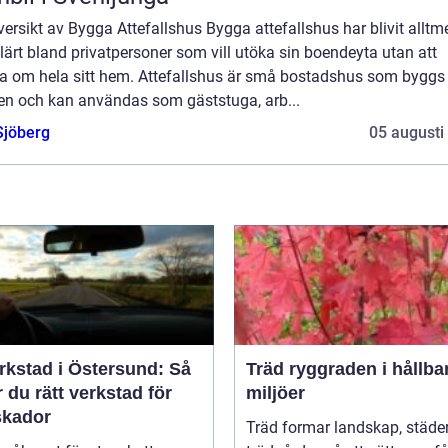
ersikt av Bygga Attefallshus Bygga attefallshus har blivit alltm
ärt bland privatpersoner som vill utöka sin boendeyta utan att
a om hela sitt hem. Attefallshus är små bostadshus som byggs
en och kan användas som gäststuga, arb...
Sjöberg
05 augusti
rkstad i Östersund: Så
Träd ryggraden i hållbara
r du rätt verkstad för
miljöer
skador
Träd formar landskap, städe