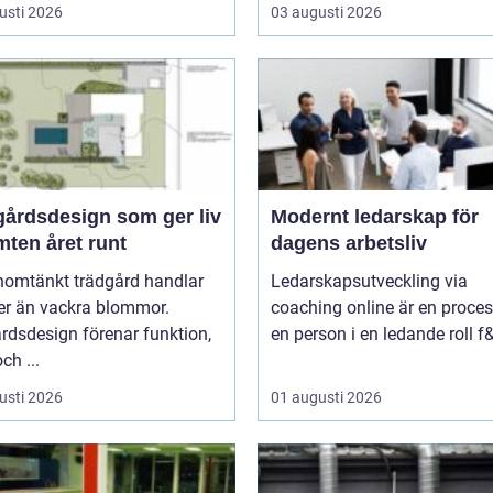
usti 2026
03 augusti 2026
gårdsdesign som ger liv
Modernt ledarskap för
mten året runt
dagens arbetsliv
nomtänkt trädgård handlar
Ledarskapsutveckling via
r än vackra blommor.
coaching online är en proces
rdsdesign förenar funktion,
en person i en ledande roll f&
ch ...
usti 2026
01 augusti 2026