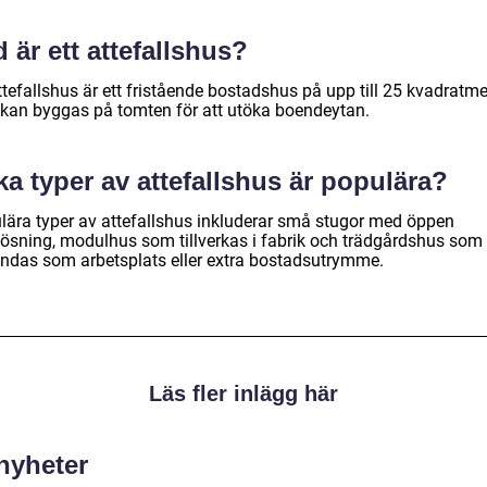
 är ett attefallshus?
ttefallshus är ett fristående bostadshus på upp till 25 kvadratme
kan byggas på tomten för att utöka boendeytan.
ka typer av attefallshus är populära?
lära typer av attefallshus inkluderar små stugor med öppen
lösning, modulhus som tillverkas i fabrik och trädgårdshus som
ndas som arbetsplats eller extra bostadsutrymme.
Läs fler inlägg här
 nyheter