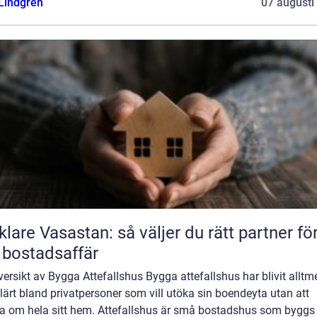
 Lindgren
07 augusti
lare Vasastan: så väljer du rätt partner fö
 bostadsaffär
ersikt av Bygga Attefallshus Bygga attefallshus har blivit alltm
ärt bland privatpersoner som vill utöka sin boendeyta utan att
a om hela sitt hem. Attefallshus är små bostadshus som byggs