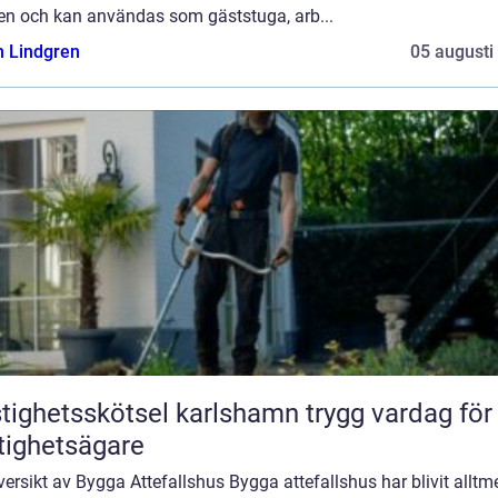
en och kan användas som gäststuga, arb...
n Lindgren
05 augusti
ghetsskötsel karlshamn trygg vardag för
tighetsägare
ersikt av Bygga Attefallshus Bygga attefallshus har blivit alltm