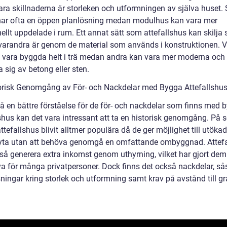
ra skillnaderna är storleken och utformningen av själva huset.
har ofta en öppen planlösning medan modulhus kan vara mer
nellt uppdelade i rum. Ett annat sätt som attefallshus kan skilja 
varandra är genom de material som används i konstruktionen. V
 vara byggda helt i trä medan andra kan vara mer moderna och
 sig av betong eller sten.
orisk Genomgång av För- och Nackdelar med Bygga Attefallshu
få en bättre förståelse för de för- och nackdelar som finns med 
lshus kan det vara intressant att ta en historisk genomgång. På 
attefallshus blivit alltmer populära då de ger möjlighet till utökad
ta utan att behöva genomgå en omfattande ombyggnad. Attefa
så generera extra inkomst genom uthyrning, vilket har gjort dem
iva för många privatpersoner. Dock finns det också nackdelar, s
ningar kring storlek och utformning samt krav på avstånd till g