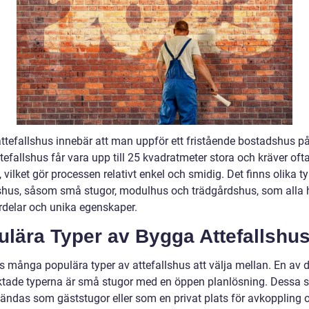
ttefallshus innebär att man uppför ett fristående bostadshus på
tefallshus får vara upp till 25 kvadratmeter stora och kräver ofta
 vilket gör processen relativt enkel och smidig. Det finns olika t
lshus, såsom små stugor, modulhus och trädgårdshus, som alla 
rdelar och unika egenskaper.
ulära Typer av Bygga Attefallshu
ns många populära typer av attefallshus att välja mellan. En av 
aktade typerna är små stugor med en öppen planlösning. Dessa 
ändas som gäststugor eller som en privat plats för avkoppling 