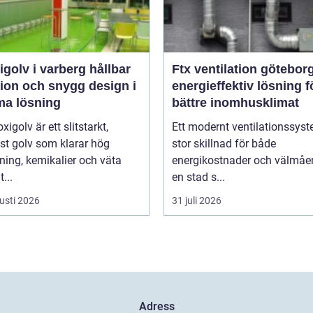
olv i varberg hållbar
Ftx ventilation götebor
tion och snygg design i
energieffektiv lösning fö
a lösning
bättre inomhusklimat
xigolv är ett slitstarkt,
Ett modernt ventilationssys
st golv som klarar hög
stor skillnad för både
ning, kemikalier och väta
energikostnader och välmåen
...
en stad s...
usti 2026
31 juli 2026
Adress