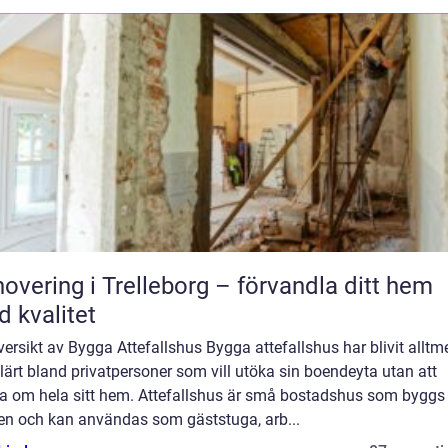
overing i Trelleborg – förvandla ditt hem
 kvalitet
ersikt av Bygga Attefallshus Bygga attefallshus har blivit alltm
ärt bland privatpersoner som vill utöka sin boendeyta utan att
a om hela sitt hem. Attefallshus är små bostadshus som byggs
en och kan användas som gäststuga, arb...