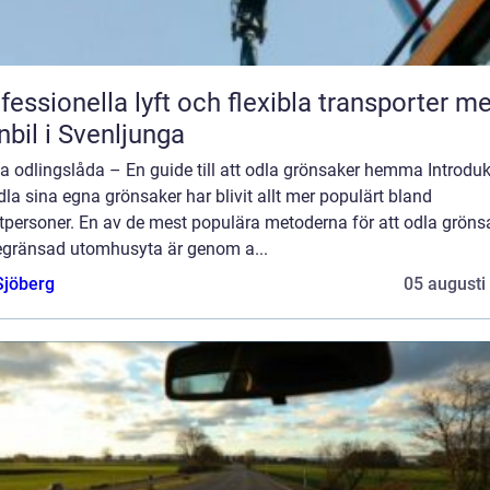
fessionella lyft och flexibla transporter m
nbil i Svenljunga
a odlingslåda – En guide till att odla grönsaker hemma Introduk
dla sina egna grönsaker har blivit allt mer populärt bland
tpersoner. En av de mest populära metoderna för att odla grönsa
egränsad utomhusyta är genom a...
Sjöberg
05 augusti