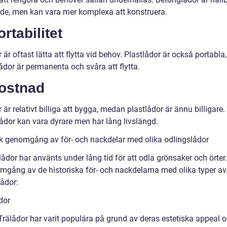
ade, men kan vara mer komplexa att konstruera.
ortabilitet
 är oftast lätta att flytta vid behov. Plastlådor är också portabl
ådor är permanenta och svåra att flytta.
Kostnad
 är relativt billiga att bygga, medan plastlådor är ännu billigare.
ådor kan vara dyrare men har lång livslängd.
sk genomgång av för- och nackdelar med olika odlingslådor
ådor har använts under lång tid för att odla grönsaker och örter.
mgång av de historiska för- och nackdelarna med olika typer av
lådor:
dor
 Trälådor har varit populära på grund av deras estetiska appeal 