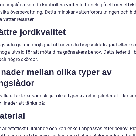
dlingslåda kan du kontrollera vattentillförseln på ett mer effekt
vika överbevattning. Detta minskar vattenförbrukningen och bidra
a vattenresurser.
ättre jordkvalitet
ngslåda ger dig möjlighet att använda högkvalitativ jord eller k
oga utvald för att möta dina grönsakers behov. Detta leder till b
 och högre skördar.
lnader mellan olika typer av
ingslådor
s flera faktorer som skiljer olika typer av odlingslådor åt. Här är
illnader att tänka på:
aterial
 är estetiskt tilltalande och kan enkelt anpassas efter behov. Pl
 att rengöra och behöver sällan underhållas. Betonglådor är håll