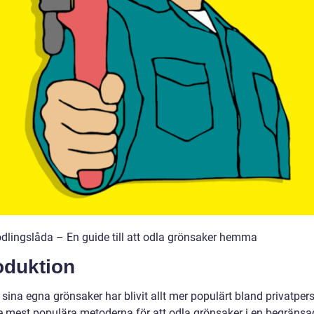
dlingslåda – En guide till att odla grönsaker hemma
oduktion
 sina egna grönsaker har blivit allt mer populärt bland privatper
e mest populära metoderna för att odla grönsaker i en begränsa