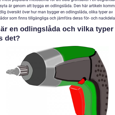
yta är genom att bygga en odlingslåda. Den här artikeln komme
lig översikt över hur man bygger en odlingslåda, olika typer av
lådor som finns tillgängliga och jämföra deras för- och nackdela
är en odlingslåda och vilka typer
s det?