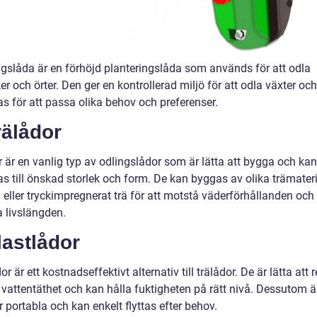
ngslåda är en förhöjd planteringslåda som används för att odla
r och örter. Den ger en kontrollerad miljö för att odla växter oc
s för att passa olika behov och preferenser.
rälådor
 är en vanlig typ av odlingslådor som är lätta att bygga och kan
s till önskad storlek och form. De kan byggas av olika trämater
 eller tryckimpregnerat trä för att motstå väderförhållanden och
a livslängden.
lastlådor
or är ett kostnadseffektivt alternativ till trälådor. De är lätta att 
 vattentäthet och kan hålla fuktigheten på rätt nivå. Dessutom ä
 portabla och kan enkelt flyttas efter behov.