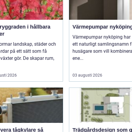
Värmepumpar nyköpin
er
Värmepumpar nyköping har b
ormar landskap, städer och
ett naturligt samlingsnamn f
rdar på ett sätt som få
husägare som vill kombinera
växter gör. De skapar rum,
ene...
usti 2026
03 augusti 2026
era tågkylare så
Trädgårdsdesign som ge