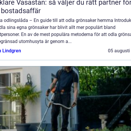
lare Vasastan: så väljer du rätt partner fö
 bostadsaffär
a odlingslåda – En guide till att odla grönsaker hemma Introduk
dla sina egna grönsaker har blivit allt mer populärt bland
tpersoner. En av de mest populära metoderna för att odla grönsa
egränsad utomhusyta är genom a...
n Lindgren
05 augusti