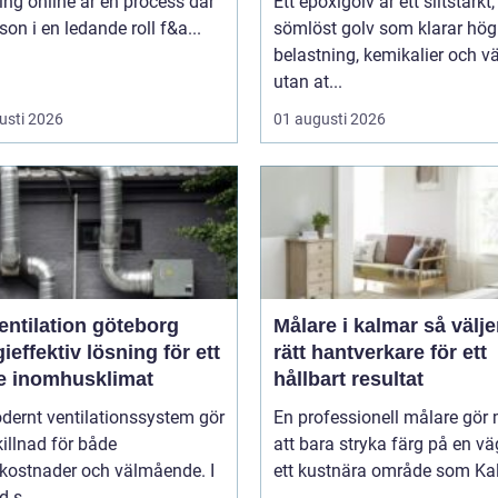
ng online är en process där
Ett epoxigolv är ett slitstarkt,
son i en ledande roll f&a...
sömlöst golv som klarar hög
belastning, kemikalier och v
utan at...
usti 2026
01 augusti 2026
entilation göteborg
Målare i kalmar så väljer du
ieffektiv lösning för ett
rätt hantverkare för ett
re inomhusklimat
hållbart resultat
dernt ventilationssystem gör
En professionell målare gör
killnad för både
att bara stryka färg på en vä
ikostnader och välmående. I
ett kustnära område som Kal
d s...