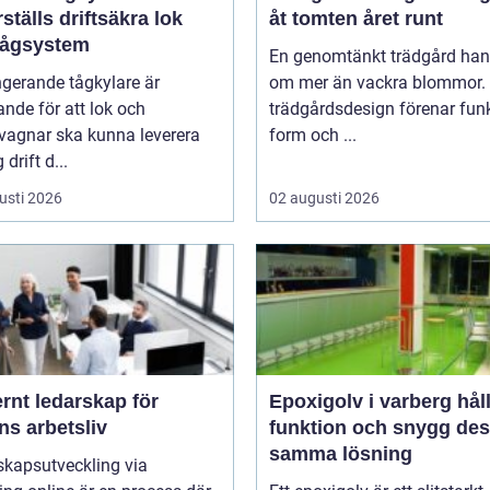
ställs driftsäkra lok
åt tomten året runt
tågsystem
En genomtänkt trädgård han
gerande tågkylare är
om mer än vackra blommor.
nde för att lok och
trädgårdsdesign förenar funk
vagnar ska kunna leverera
form och ...
g drift d...
usti 2026
02 augusti 2026
rnt ledarskap för
Epoxigolv i varberg hållbar
ns arbetsliv
funktion och snygg des
samma lösning
skapsutveckling via