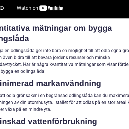
ntitativa mätningar om bygga
ingslåda
a en odlingslåda ger inte bara en möjlighet till att odla egna gr
 även bidra till att bevara jordens resurser och minska
idavtrycket. Här är några kvantitativa mätningar som visar förde
 bygga en odlingslåda:
Minimerad markanvändning
tt odla grönsaker i en begränsad odlingslåda kan du maximer
ngen av din utomhusyta. Istället för att odlas på en stor areal 
er växa på en mindre yta.
Minskad vattenförbrukning