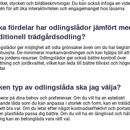
riker, stycken och bildbeskrivningar. Du kan också infoga en vide
eln för att öka interaktiviteten och engagemanget hos läsarna.
ka fördelar har odlingslådor jämfört me
ditionell trädgårdsodling?
ngslådor ger möjlighet att odla grönsaker även om du har begrä
husyta. De minimerar markanvändningen och kan hjälpa till att
a jordens resurser. Odlingslådor ger också bättre kontroll över
tning och jordkvalitet, vilket kan leda till bättre tillväxt och högr
ar.
ken typ av odlingslåda ska jag välja?
eror på dina behov och preferenser. Om du vill ha en estetiskt
talande låda som du kan anpassa i storlek och form, kan en trälå
ett bra val. Om du letar efter något kostnadseffektivt och portab
n plastlåda passa dig bättre. Om du vill ha en långlivad och hål
ng kan en betonglåda vara rätt val.