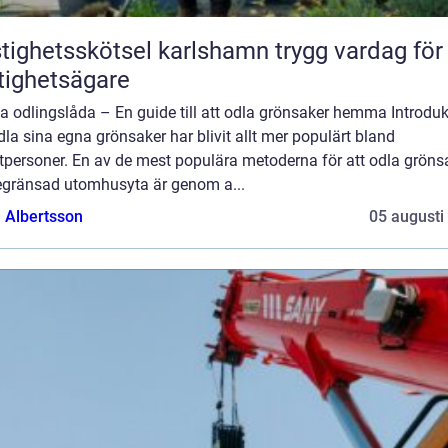
ghetsskötsel karlshamn trygg vardag för
tighetsägare
a odlingslåda – En guide till att odla grönsaker hemma Introduk
dla sina egna grönsaker har blivit allt mer populärt bland
tpersoner. En av de mest populära metoderna för att odla grönsa
egränsad utomhusyta är genom a...
a Albertsson
05 augusti