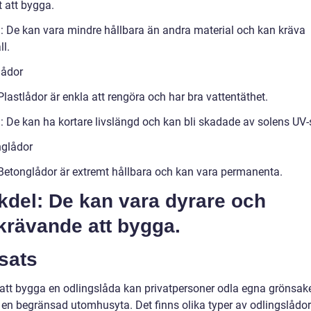
t att bygga.
: De kan vara mindre hållbara än andra material och kan kräva
l.
lådor
Plastlådor är enkla att rengöra och har bra vattentäthet.
: De kan ha kortare livslängd och kan bli skadade av solens UV-s
nglådor
 Betonglådor är extremt hållbara och kan vara permanenta.
kdel: De kan vara dyrare och
krävande att bygga.
sats
tt bygga en odlingslåda kan privatpersoner odla egna grönsak
å en begränsad utomhusyta. Det finns olika typer av odlingslådor