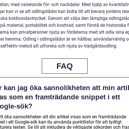
llan, med varierande för- och nackdelar. Med hjälp av kvantitati
r kan vi se att odlingslådor kan bidra till att bevara jordens res
ska koldioxidavtrycket. Genom att välja den lämpliga odlingslå
på material, portabilitet och kostnad, samt förstå de historiska 
arna kan privatpersoner njuta av fördelarna med att odla sina 
er hemma. Odling i odlingslådor är en hållbar, användarvänlig 
seffektiv metod att utforska och njuta av trädgårdsodling.
FAQ
 kan jag öka sannolikheten att min arti
as som en framträdande snippet i ett
ogle-sök?
att öka sannolikheten att din artikel visas som en framträdande
et i ett Google-sök kan du använda punktlistor för att tydligt
turera texten. Se till att inkludera de viktigaste sökorden och fr