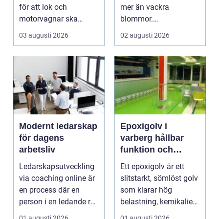
för att lok och
mer än vackra
motorvagnar ska
blommor.
kunna leverera pålitlig
trädgårdsdesign
03 augusti 2026
02 augusti 2026
drift d...
förenar funktion, form
och ...
Modernt ledarskap
Epoxigolv i
för dagens
varberg hållbar
arbetsliv
funktion och
snygg design i
Ledarskapsutveckling
Ett epoxigolv är ett
samma lösning
via coaching online är
slitstarkt, sömlöst golv
en process där en
som klarar hög
person i en ledande roll
belastning, kemikalier
f&a...
och väta utan at...
01 augusti 2026
01 augusti 2026