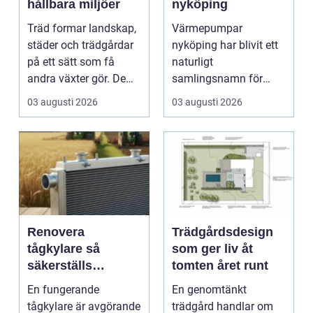
hållbara miljöer
nyköping
Träd formar landskap,
Värmepumpar
städer och trädgårdar
nyköping har blivit ett
på ett sätt som få
naturligt
andra växter gör. De
samlingsnamn för
skapar rum, ger ...
husägare som vill
03 augusti 2026
03 augusti 2026
kombinera lägre ene...
Renovera
Trädgårdsdesign
tågkylare så
som ger liv åt
säkerställs
tomten året runt
driftsäkra lok och
En fungerande
En genomtänkt
tågsystem
tågkylare är avgörande
trädgård handlar om