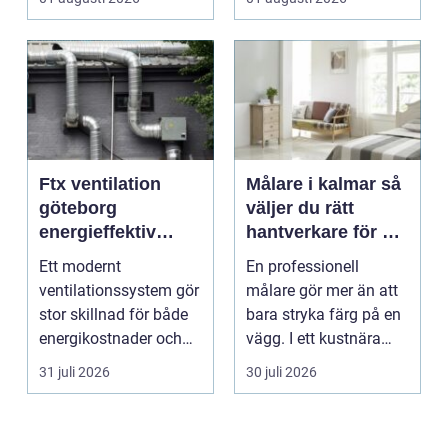
Ftx ventilation
Målare i kalmar så
göteborg
väljer du rätt
energieffektiv
hantverkare för ett
lösning för ett
hållbart resultat
Ett modernt
En professionell
bättre
ventilationssystem gör
målare gör mer än att
inomhusklimat
stor skillnad för både
bara stryka färg på en
energikostnader och
vägg. I ett kustnära
välmående. I en stad
område som Kalmar...
31 juli 2026
30 juli 2026
s...