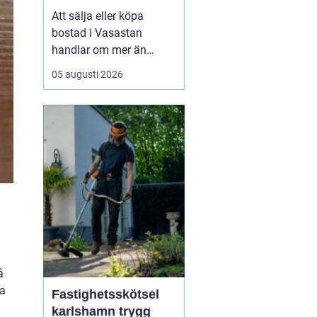
bostadsaffär
Att sälja eller köpa
bostad i Vasastan
handlar om mer än
kvadratmeter och
05 augusti 2026
slutpris. Området bär på
en egen själ från
sekelskifteshus med
djupa fönsternischer till
funkisgator och lugna
innergårdar...
å
ta
Fastighetsskötsel
karlshamn trygg