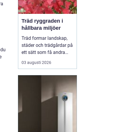
ra
Träd ryggraden i
hållbara miljöer
Träd formar landskap,
städer och trädgårdar på
 du
ett sätt som få andra
e
växter gör. De skapar
03 augusti 2026
rum, ger skugga, dämpar
buller och binder kol i
mark och biomassa.
Samtidigt bär de våra
årstider genom
blomning, fruktsättning,
sommargrönt och
flammande höst...