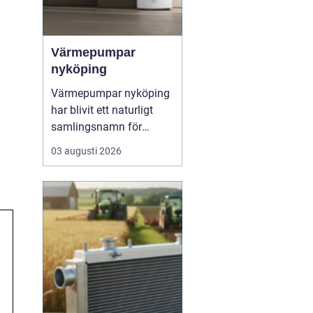
Värmepumpar
nyköping
Värmepumpar nyköping
har blivit ett naturligt
samlingsnamn för
husägare som vill
03 augusti 2026
kombinera lägre
energikostnader med
högre komfort och lägre
klimatpåverkan. Många
villor i området har äldre
elpannor, olja eller
direktverkande el, och
många ser hur en...