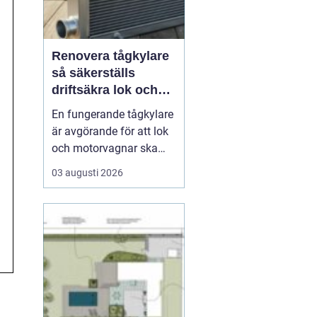
Renovera tågkylare
så säkerställs
driftsäkra lok och
tågsystem
En fungerande tågkylare
är avgörande för att lok
och motorvagnar ska
kunna leverera pålitlig
03 augusti 2026
drift dag efter dag. När
kylsystemet sviktar
riskerar man inte bara
kostsamma stillestånd,
utan också skador på
motor, transmission och
andra kritiska kompon...