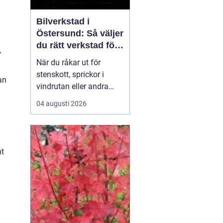
Bilverkstad i
Östersund: Så väljer
du rätt verkstad för
,
glasskador
När du råkar ut för
stenskott, sprickor i
an
vindrutan eller andra
glasskador i Jämtland är
04 augusti 2026
det viktigt att snabbt
hitta rätt hjälp. Lokala
vägförhållanden med
grus och kyla gör att
nt
mindre bekymme...