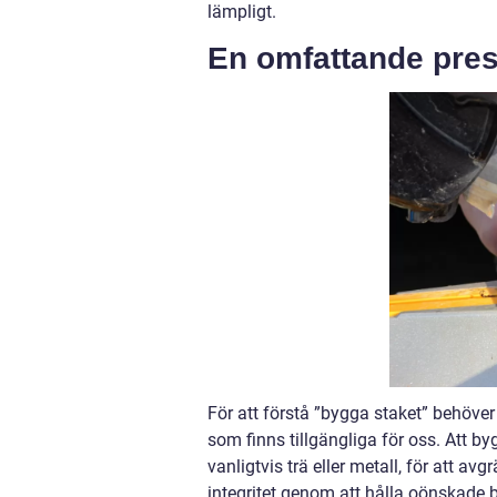
lämpligt.
En omfattande pres
För att förstå ”bygga staket” behöver 
som finns tillgängliga för oss. Att by
vanligtvis trä eller metall, för att a
integritet genom att hålla oönskade 