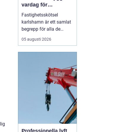
vardag för
fastighetsägare
Fastighetsskötsel
karlshamn är ett samlat
begrepp för alla de
insatser som håller en
05 augusti 2026
fastighet ren, trygg och
välfungerande året runt.
Professionell skötsel av
ute- och innemiljö gör att
byggnader mår bättre,
boende trivs mer och
fastighetsägare får ...
lig
Professionella lyft