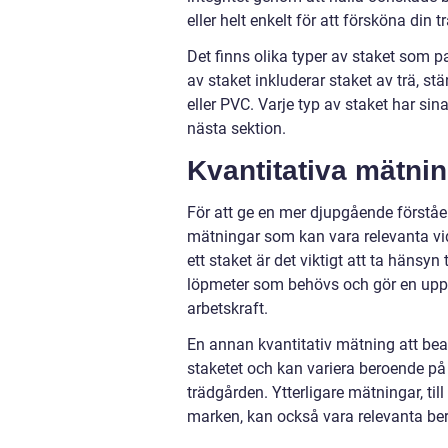
eller helt enkelt för att försköna din t
Det finns olika typer av staket som p
av staket inkluderar staket av trä, st
eller PVC. Varje typ av staket har sin
nästa sektion.
Kvantitativa mätni
För att ge en mer djupgående förståel
mätningar som kan vara relevanta vi
ett staket är det viktigt att ta häns
löpmeter som behövs och gör en upps
arbetskraft.
En annan kvantitativ mätning att bea
staketet och kan variera beroende på o
trädgården. Ytterligare mätningar, ti
marken, kan också vara relevanta be