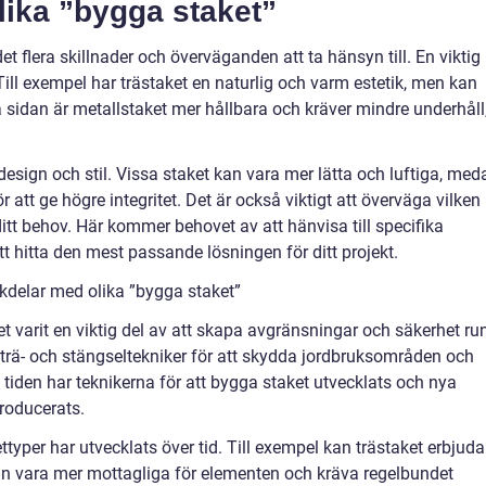
lika ”bygga staket”
det flera skillnader och överväganden att ta hänsyn till. En viktig
ill exempel har trästaket en naturlig och varm estetik, men kan
 sidan är metallstaket mer hållbara och kräver mindre underhåll
 design och stil. Vissa staket kan vara mer lätta och luftiga, med
 att ge högre integritet. Det är också viktigt att överväga vilken
ditt behov. Här kommer behovet av att hänvisa till specifika
att hitta den mest passande lösningen för ditt projekt.
kdelar med olika ”bygga staket”
et varit en viktig del av att skapa avgränsningar och säkerhet ru
rä- och stängseltekniker för att skydda jordbruksområden och
 tiden har teknikerna för att bygga staket utvecklats och nya
troducerats.
typer har utvecklats över tid. Till exempel kan trästaket erbjuda
kan vara mer mottagliga för elementen och kräva regelbundet