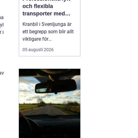
och flexibla
transporter med
na
kranbil i Svenljunga
Kranbil i Svenljunga är
yl
ett begrepp som blir allt
 i
viktigare för
byggföretag, lantbrukare,
05 augusti 2026
industrier och
privatpersoner som
behöver säkra lyft och
av
flexibla transporter i
södra Sverige. När tunga
material ska bå...