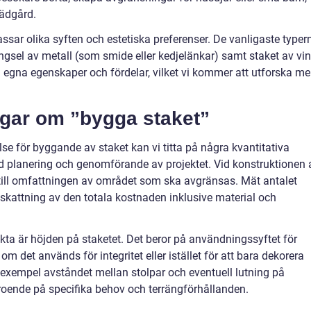
rädgård.
assar olika syften och estetiska preferenser. De vanligaste typer
ängsel av metall (som smide eller kedjelänkar) samt staket av vin
a egna egenskaper och fördelar, vilket vi kommer att utforska mer
ngar om ”bygga staket”
se för byggande av staket kan vi titta på några kvantitativa
d planering och genomförande av projektet. Vid konstruktionen 
yn till omfattningen av området som ska avgränsas. Mät antalet
kattning av den totala kostnaden inklusive material och
kta är höjden på staketet. Det beror på användningssyftet för
m det används för integritet eller istället för att bara dekorera
ll exempel avståndet mellan stolpar och eventuell lutning på
roende på specifika behov och terrängförhållanden.