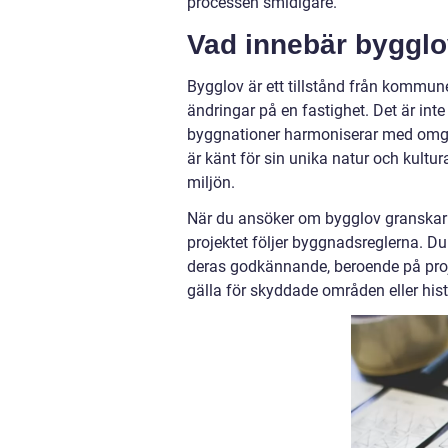
processen smidigare.
Vad innebär byggl
Bygglov är ett tillstånd från kommunen
ändringar på en fastighet. Det är inte
byggnationer harmoniserar med omgiv
är känt för sin unika natur och kultura
miljön.
När du ansöker om bygglov granskar 
projektet följer byggnadsreglerna. 
deras godkännande, beroende på proj
gälla för skyddade områden eller his