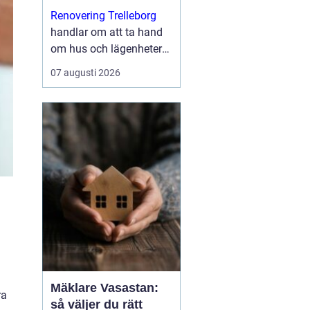
med kvalitet
Renovering Trelleborg
handlar om att ta hand
om hus och lägenheter
på ett sätt som både
07 augusti 2026
stärker vardagen och
höjer värdet på
bostaden. I en stad me...
Mäklare Vasastan:
ra
så väljer du rätt