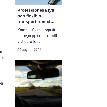
Professionella lyft
och flexibla
transporter med
kranbil i Svenljunga
Kranbil i Svenljunga är
ett begrepp som blir allt
viktigare för
byggföretag, lantbrukare,
05 augusti 2026
ör
industrier och
nns
privatpersoner som
behöver säkra lyft och
flexibla transporter i
södra Sverige. När tunga
material ska bå...
pa