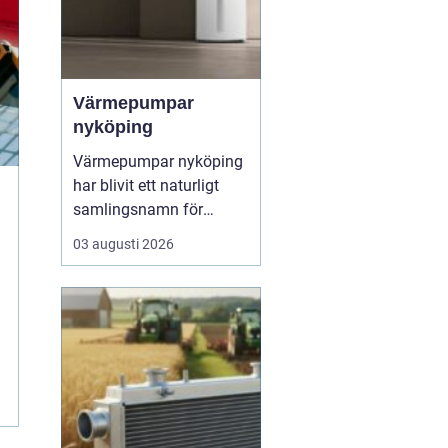
Värmepumpar
nyköping
Värmepumpar nyköping
har blivit ett naturligt
samlingsnamn för
husägare som vill
03 augusti 2026
kombinera lägre
energikostnader med
högre komfort och lägre
klimatpåverkan. Många
villor i området har äldre
elpannor, olja eller
direktverkande el, och
många ser hur en...