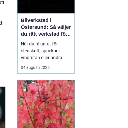
ätt
Bilverkstad i
ad
Östersund: Så väljer
du rätt verkstad för
glasskador
När du råkar ut för
stenskott, sprickor i
vindrutan eller andra
glasskador i Jämtland är
04 augusti 2026
det viktigt att snabbt
hitta rätt hjälp. Lokala
vägförhållanden med
grus och kyla gör att
mindre bekymme...