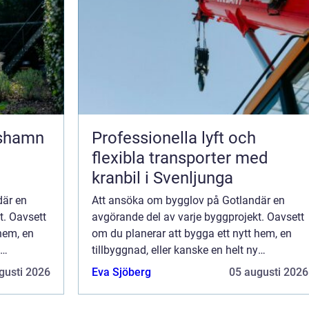
lshamn
Professionella lyft och
flexibla transporter med
kranbil i Svenljunga
där en
Att ansöka om bygglov på Gotlandär en
t. Oavsett
avgörande del av varje byggprojekt. Oavsett
hem, en
om du planerar att bygga ett nytt hem, en
tillbyggnad, eller kanske en helt ny
n att
kommersiell byggnad, är processen att
gusti 2026
Eva Sjöberg
05 augusti 2026
skaffa bygglov en viktig ...