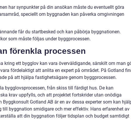
nen har synpunkter på din ansökan måste du eventuellt göra
ånarsamråd, speciellt om byggnaden kan påverka omgivningen
kännande får du startbesked och kan påbörja byggnationen.
lkor som måste följas under byggprocessen.
kan förenkla processen
rna kring ett bygglov kan vara överväldigande, särskilt om man g
 vara fördelaktigt att anlita en expert på området. På Gotland fi
rade på att hjälpa fastighetsägare genom byggprocessen.
 bygglovsprocessen, från skiss till färdigt hus. De kan
diska krav uppfylls, och att projektet fortskrider utan onödiga
n Byggkonsult Gotland AB är en av dessa experter som kan hjäl
ng till byggnation smidigare och mer effektiv. Hans erfarenhet av
rställa att din byggnation följer tidsplan och budget samtidigt