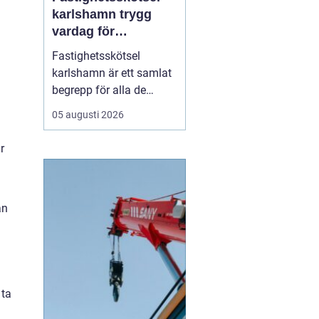
karlshamn trygg
vardag för
fastighetsägare
Fastighetsskötsel
karlshamn är ett samlat
begrepp för alla de
insatser som håller en
05 augusti 2026
fastighet ren, trygg och
välfungerande året runt.
r
Professionell skötsel av
ute- och innemiljö gör att
byggnader mår bättre,
an
boende trivs mer och
fastighetsägare får ...
 ta