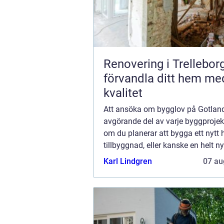
Renovering i Trellebor
förvandla ditt hem me
kvalitet
Att ansöka om bygglov på Gotlan
avgörande del av varje byggprojek
om du planerar att bygga ett nytt 
tillbyggnad, eller kanske en helt ny
kommersiell byggnad, är processe
Karl Lindgren
07 au
skaffa bygglov en viktig ...