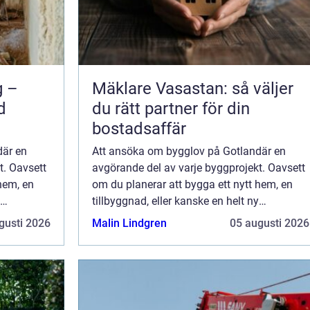
g –
Mäklare Vasastan: så väljer
d
du rätt partner för din
bostadsaffär
där en
Att ansöka om bygglov på Gotlandär en
t. Oavsett
avgörande del av varje byggprojekt. Oavsett
hem, en
om du planerar att bygga ett nytt hem, en
tillbyggnad, eller kanske en helt ny
n att
kommersiell byggnad, är processen att
gusti 2026
Malin Lindgren
05 augusti 2026
skaffa bygglov en viktig ...