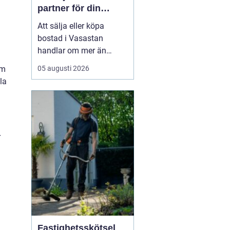
partner för din
bostadsaffär
Att sälja eller köpa
bostad i Vasastan
handlar om mer än
kvadratmeter och
05 augusti 2026
om
slutpris. Området bär på
la
en egen själ från
sekelskifteshus med
djupa fönsternischer till
funkisgator och lugna
innergårdar...
r
Fastighetsskötsel