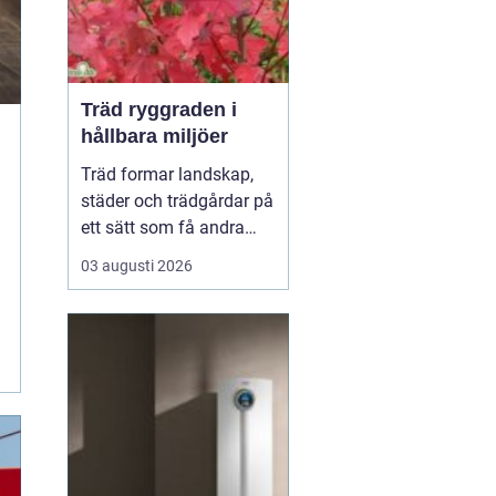
Träd ryggraden i
hållbara miljöer
Träd formar landskap,
städer och trädgårdar på
ett sätt som få andra
växter gör. De skapar
03 augusti 2026
rum, ger skugga, dämpar
buller och binder kol i
mark och biomassa.
Samtidigt bär de våra
årstider genom
blomning, fruktsättning,
sommargrönt och
flammande höst...