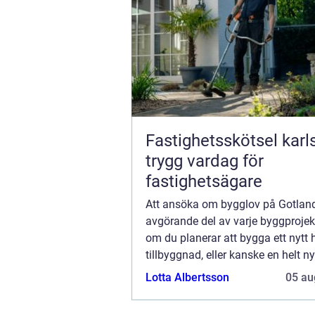
Fastighetsskötsel kar
trygg vardag för
fastighetsägare
Att ansöka om bygglov på Gotlan
avgörande del av varje byggprojek
om du planerar att bygga ett nytt 
tillbyggnad, eller kanske en helt ny
kommersiell byggnad, är processe
Lotta Albertsson
05 au
skaffa bygglov en viktig ...