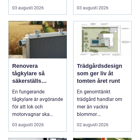
skapar rum, ger ...
husägare som vill
03 augusti 2026
03 augusti 2026
kombinera lägre ene...
Renovera
Trädgårdsdesign
tågkylare så
som ger liv åt
säkerställs
tomten året runt
driftsäkra lok och
En fungerande
En genomtänkt
tågsystem
tågkylare är avgörande
trädgård handlar om
för att lok och
mer än vackra
motorvagnar ska
blommor.
kunna leverera pålitlig
trädgårdsdesign
03 augusti 2026
02 augusti 2026
drift d...
förenar funktion, form
och ...