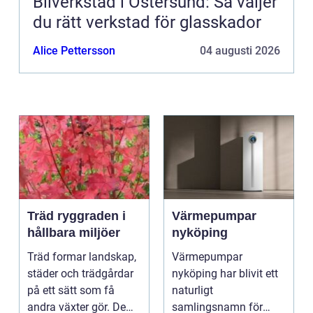
Bilverkstad i Östersund: Så väljer
du rätt verkstad för glasskador
Alice Pettersson
04 augusti 2026
Träd ryggraden i
Värmepumpar
hållbara miljöer
nyköping
Träd formar landskap,
Värmepumpar
städer och trädgårdar
nyköping har blivit ett
på ett sätt som få
naturligt
andra växter gör. De
samlingsnamn för