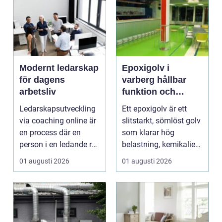
Modernt ledarskap
Epoxigolv i
för dagens
varberg hållbar
arbetsliv
funktion och
snygg design i
Ledarskapsutveckling
Ett epoxigolv är ett
samma lösning
via coaching online är
slitstarkt, sömlöst golv
en process där en
som klarar hög
person i en ledande roll
belastning, kemikalier
f&a...
och väta utan at...
01 augusti 2026
01 augusti 2026