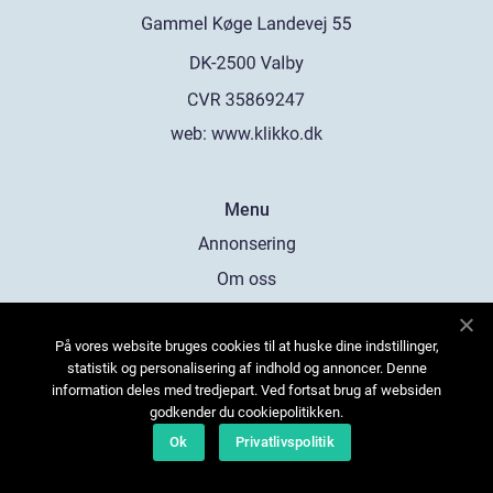
web:
www.klikko.dk
Menu
Annonsering
Om oss
Cookies
På vores website bruges cookies til at huske dine indstillinger,
Kontakta oss
statistik og personalisering af indhold og annoncer. Denne
Sitemap
information deles med tredjepart. Ved fortsat brug af websiden
godkender du cookiepolitikken.
Ok
Privatlivspolitik