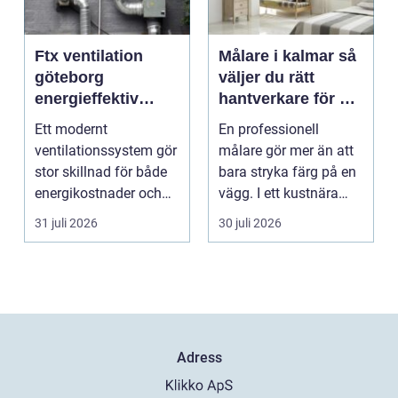
Ftx ventilation
Målare i kalmar så
göteborg
väljer du rätt
energieffektiv
hantverkare för ett
lösning för ett
hållbart resultat
Ett modernt
En professionell
bättre
ventilationssystem gör
målare gör mer än att
inomhusklimat
stor skillnad för både
bara stryka färg på en
energikostnader och
vägg. I ett kustnära
välmående. I en stad
område som Kalmar...
31 juli 2026
30 juli 2026
s...
Adress