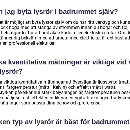
 jag byta lysrör i badrummet själv?
et är möjligt att byta lysrör själv om du har rätt verktyg och kun
dock noga med att stänga av strömmen innan du börjar och följ 
hetsåtgärder för att undvika skador eller elektriska stötar. Om d
känner dig bekväm med att arbeta med elektricitet är det bäst at
a en professionell elektriker.
ka kvantitativa mätningar är viktiga vid 
lysrör?
 viktiga kvantitativa mätningar att överväga är ljusstyrka (mätt
), färgtemperatur (mätt i Kelvin) och effekt (mätt i watt).
styrkan påverkar hur stark belysningen är, färgtemperaturen besk
n på ljuset och effekten indikerar energiförbrukningen för lysrör
 mätningar som passar dina behov och preferenser.
ken typ av lysrör är bäst för badrumme