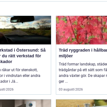
rkstad i Östersund: Så
Träd ryggraden i hållbara
r du rätt verkstad för
miljöer
skador
Träd formar landskap, städe
 råkar ut för stenskott,
trädgårdar på ett sätt som f
or i vindrutan eller andra
andra växter gör. De skapar 
ador i Jä...
ger ...
usti 2026
03 augusti 2026