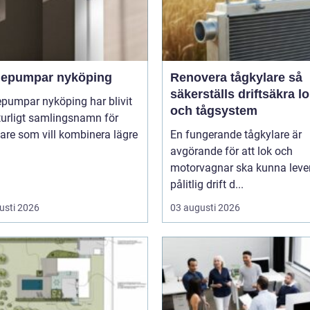
epumpar nyköping
Renovera tågkylare så
säkerställs driftsäkra l
pumpar nyköping har blivit
och tågsystem
turligt samlingsnamn för
are som vill kombinera lägre
En fungerande tågkylare är
avgörande för att lok och
motorvagnar ska kunna leve
pålitlig drift d...
usti 2026
03 augusti 2026