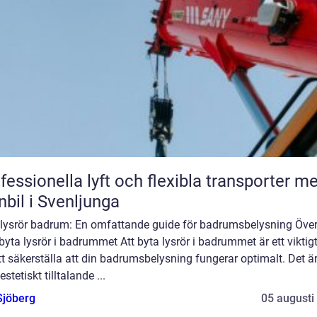
fessionella lyft och flexibla transporter m
nbil i Svenljunga
 lysrör badrum: En omfattande guide för badrumsbelysning Över
byta lysrör i badrummet Att byta lysrör i badrummet är ett viktig
tt säkerställa att din badrumsbelysning fungerar optimalt. Det är
estetiskt tilltalande ...
Sjöberg
05 augusti