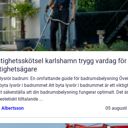
ghetsskötsel karlshamn trygg vardag för
tighetsägare
 lysrör badrum: En omfattande guide för badrumsbelysning Över
byta lysrör i badrummet Att byta lysrör i badrummet är ett viktig
tt säkerställa att din badrumsbelysning fungerar optimalt. Det är
estetiskt tilltalande ...
a Albertsson
05 augusti