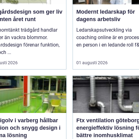
gårdsdesign som ger liv
Modernt ledarskap för
mten året runt
dagens arbetsliv
nomtänkt trädgård handlar
Ledarskapsutveckling via
r än vackra blommor.
coaching online är en proces
rdsdesign förenar funktion,
en person i en ledande roll f&
ch ...
usti 2026
01 augusti 2026
olv i varberg hållbar
Ftx ventilation götebor
tion och snygg design i
energieffektiv lösning fö
a lösning
bättre inomhusklimat