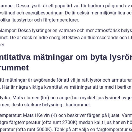
ramper: Dessa lysrör är ett populärt val för badrum på grund av
ivslängd och energibesparingar. De är också mer miljövänliga o
olika ljusstyrkor och färgtemperaturer.
lampor: Dessa lysrör ger en varmare och mer atmosfärisk belys
et. De är dock mindre energieffektiva än fluorescerande och L
er.
titativa mätningar om byta lysrör
rummet
ätt mätningar är avgörande för att välja rätt lysrör och armaturer t
 Här är några viktiga kvantitativa mätningar att ta med i beräkn
tyrka: Mäts i lumen (lm) och anger hur mycket ljus lysröret avge
umen, desto starkare belysning i badrummet.
emperatur: Mäts i Kelvin (K) och beskriver färgen på ljuset. Varm
lägre färgtemperatur (ofta runt 2700K) medan kallt ljus har en h
peratur (ofta runt 5000K). Tänk på att välja en färgtemperatur 