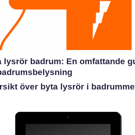
a lysrör badrum: En omfattande g
 badrumsbelysning
sikt över byta lysrör i badrumme