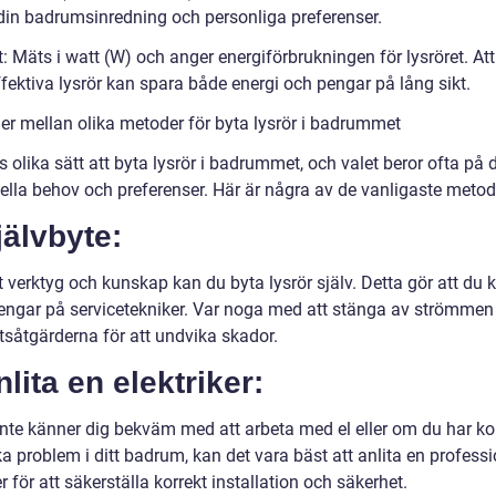
din badrumsinredning och personliga preferenser.
t: Mäts i watt (W) och anger energiförbrukningen för lysröret. Att
fektiva lysrör kan spara både energi och pengar på lång sikt.
der mellan olika metoder för byta lysrör i badrummet
s olika sätt att byta lysrör i badrummet, och valet beror ofta på 
uella behov och preferenser. Här är några av de vanligaste metod
jälvbyte:
 verktyg och kunskap kan du byta lysrör själv. Detta gör att du 
engar på servicetekniker. Var noga med att stänga av strömmen 
tsåtgärderna för att undvika skador.
nlita en elektriker:
nte känner dig bekväm med att arbeta med el eller om du har k
ka problem i ditt badrum, kan det vara bäst att anlita en professi
er för att säkerställa korrekt installation och säkerhet.