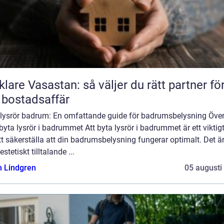
lare Vasastan: så väljer du rätt partner fö
 bostadsaffär
 lysrör badrum: En omfattande guide för badrumsbelysning Över
byta lysrör i badrummet Att byta lysrör i badrummet är ett viktig
tt säkerställa att din badrumsbelysning fungerar optimalt. Det är
estetiskt tilltalande ...
n Lindgren
05 augusti