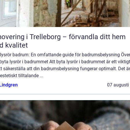
overing i Trelleborg – förvandla ditt hem
 kvalitet
 lysrör badrum: En omfattande guide för badrumsbelysning Över
byta lysrör i badrummet Att byta lysrör i badrummet är ett viktig
tt säkerställa att din badrumsbelysning fungerar optimalt. Det är
estetiskt tilltalande ...
 Lindgren
07 augusti