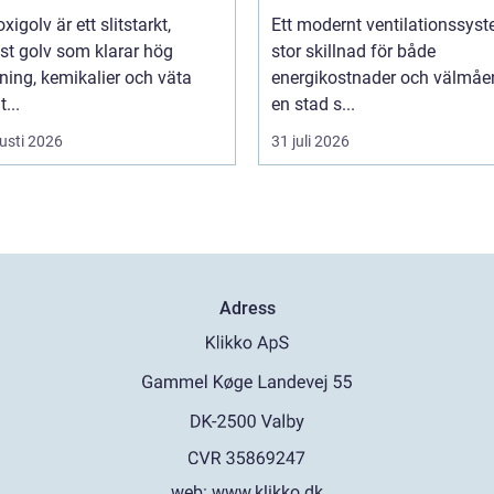
xigolv är ett slitstarkt,
Ett modernt ventilationssys
st golv som klarar hög
stor skillnad för både
ning, kemikalier och väta
energikostnader och välmåen
...
en stad s...
usti 2026
31 juli 2026
Adress
web:
www.klikko.dk