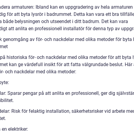
adera armaturen: Ibland kan en uppgradering av hela armaturen
g för att byta lysrör i badrummet. Detta kan vara ett bra tillfälle
ra både belysningen och utseendet i ditt badrum. Det kan vara
gt att anlita en professionell installatör för denna typ av uppgr
sk genomgång av för- och nackdelar med olika metoder för byta l
met
a på historiska för- och nackdelar med olika metoder för att byta l
t kan ge värdefull insikt för att fatta välgrundade beslut. Här 
ör- och nackdelar med olika metoder:
byte:
ar: Sparar pengar på att anlita en professionell, ger dig självst
bilitet.
lar: Risk för felaktig installation, säkerhetsrisker vid arbete me
tet.
a en elektriker: