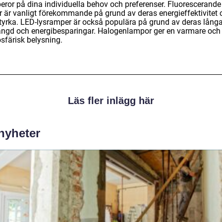
beror på dina individuella behov och preferenser. Fluorescerande
ör är vanligt förekommande på grund av deras energieffektivitet 
styrka. LED-lysramper är också populära på grund av deras lång
längd och energibesparingar. Halogenlampor ger en varmare och
sfärisk belysning.
Läs fler inlägg här
 nyheter