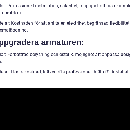
ar: Professionell installation, säkerhet, möjlighet att lösa komp
ka problem.
lar: Kostnaden för att anlita en elektriker, begränsad flexibilitet 
emaläggning.
Uppgradera armaturen:
lar: Förbättrad belysning och estetik, möjlighet att anpassa des
.
lar: Högre kostnad, kräver ofta professionell hjälp för installat