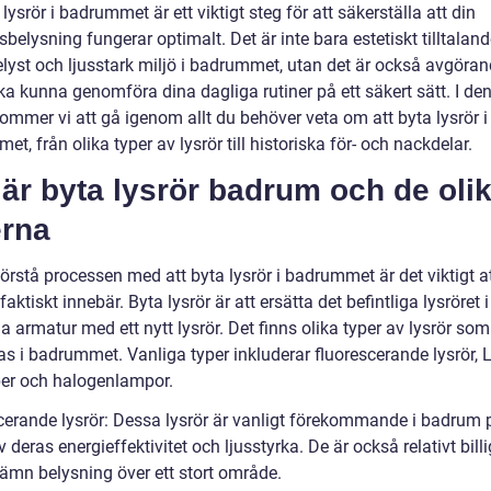
 lysrör i badrummet är ett viktigt steg för att säkerställa att din
elysning fungerar optimalt. Det är inte bara estetiskt tilltaland
elyst och ljusstark miljö i badrummet, utan det är också avgöran
ka kunna genomföra dina dagliga rutiner på ett säkert sätt. I de
kommer vi att gå igenom allt du behöver veta om att byta lysrör i
t, från olika typer av lysrör till historiska för- och nackdelar.
är byta lysrör badrum och de oli
erna
förstå processen med att byta lysrör i badrummet är det viktigt at
faktiskt innebär. Byta lysrör är att ersätta det befintliga lysröret i 
ga armatur med ett nytt lysrör. Det finns olika typer av lysrör so
s i badrummet. Vanliga typer inkluderar fluorescerande lysrör, 
er och halogenlampor.
cerande lysrör: Dessa lysrör är vanligt förekommande i badrum 
 deras energieffektivitet och ljusstyrka. De är också relativt bill
jämn belysning över ett stort område.