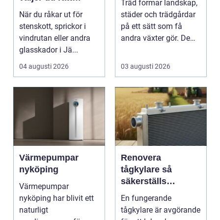
Träd formar landskap,
verkstad för
När du råkar ut för
städer och trädgårdar
glasskador
stenskott, sprickor i
på ett sätt som få
vindrutan eller andra
andra växter gör. De
glasskador i Jä...
skapar rum, ger ...
04 augusti 2026
03 augusti 2026
Värmepumpar
Renovera
nyköping
tågkylare så
säkerställs
Värmepumpar
driftsäkra lok och
nyköping har blivit ett
En fungerande
tågsystem
naturligt
tågkylare är avgörande