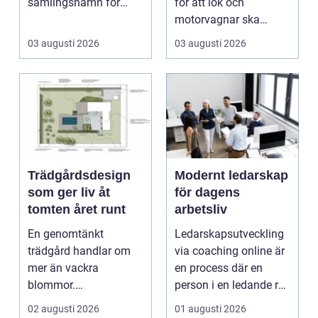
samlingsnamn för
för att lok och
husägare som vill
motorvagnar ska
kombinera lägre ene...
kunna leverera pålitlig
03 augusti 2026
03 augusti 2026
drift d...
Trädgårdsdesign
Modernt ledarskap
som ger liv åt
för dagens
tomten året runt
arbetsliv
En genomtänkt
Ledarskapsutveckling
trädgård handlar om
via coaching online är
mer än vackra
en process där en
blommor.
person i en ledande roll
trädgårdsdesign
f&a...
02 augusti 2026
01 augusti 2026