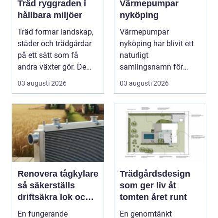
Träd ryggraden i
Värmepumpar
hållbara miljöer
nyköping
Träd formar landskap,
Värmepumpar
städer och trädgårdar
nyköping har blivit ett
på ett sätt som få
naturligt
andra växter gör. De
samlingsnamn för
skapar rum, ger ...
husägare som vill
03 augusti 2026
03 augusti 2026
kombinera lägre ene...
Renovera tågkylare
Trädgårdsdesign
så säkerställs
som ger liv åt
driftsäkra lok och
tomten året runt
tågsystem
En fungerande
En genomtänkt