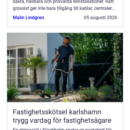
säkra, hållbara och prisvärda elinstallationer. Rätt
grossist ger inte bara tillgång till kablar, centraler
och be...
Malin Lindgren
05 augusti 2026
Fastighetsskötsel karlshamn
trygg vardag för fastighetsägare
En elgrossist i Stockholm spelar en nyckelroll för