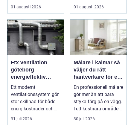
f&a...
och väta utan at...
01 augusti 2026
01 augusti 2026
Ftx ventilation
Målare i kalmar så
göteborg
väljer du rätt
energieffektiv
hantverkare för ett
lösning för ett
hållbart resultat
Ett modernt
En professionell målare
bättre
ventilationssystem gör
gör mer än att bara
inomhusklimat
stor skillnad för både
stryka färg på en vägg.
energikostnader och
I ett kustnära område
välmående. I en stad
som Kalmar...
31 juli 2026
30 juli 2026
s...