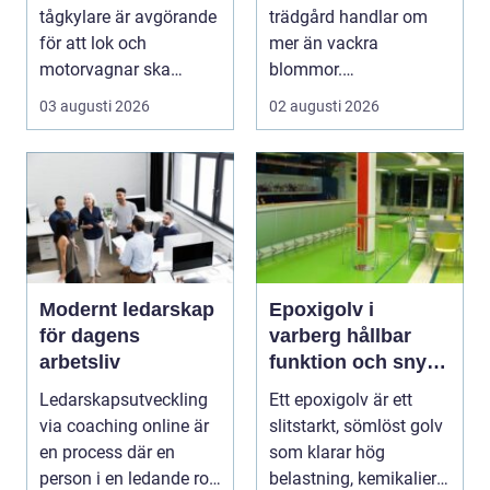
tågkylare är avgörande
trädgård handlar om
för att lok och
mer än vackra
motorvagnar ska
blommor.
kunna leverera pålitlig
trädgårdsdesign
03 augusti 2026
02 augusti 2026
drift d...
förenar funktion, form
och ...
Modernt ledarskap
Epoxigolv i
för dagens
varberg hållbar
arbetsliv
funktion och snygg
design i samma
Ledarskapsutveckling
Ett epoxigolv är ett
lösning
via coaching online är
slitstarkt, sömlöst golv
en process där en
som klarar hög
person i en ledande roll
belastning, kemikalier