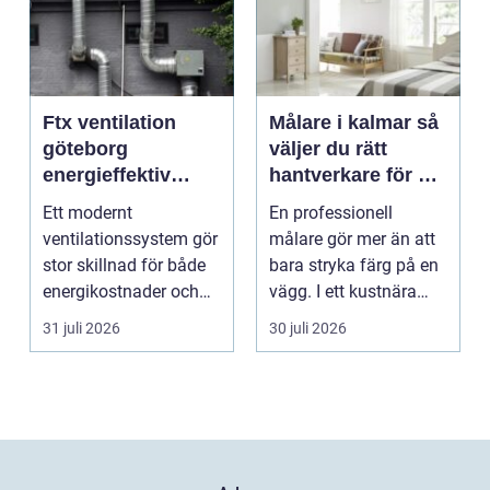
Ftx ventilation
Målare i kalmar så
göteborg
väljer du rätt
energieffektiv
hantverkare för ett
lösning för ett
hållbart resultat
Ett modernt
En professionell
bättre
ventilationssystem gör
målare gör mer än att
inomhusklimat
stor skillnad för både
bara stryka färg på en
energikostnader och
vägg. I ett kustnära
välmående. I en stad
område som Kalmar...
31 juli 2026
30 juli 2026
s...