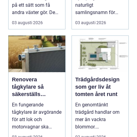
på ett sätt som få
naturligt
andra växter gör. De
samlingsnamn för
skapar rum, ger ...
husägare som vill
03 augusti 2026
03 augusti 2026
kombinera lägre ene...
Renovera
Trädgårdsdesign
tågkylare så
som ger liv åt
säkerställs
tomten året runt
driftsäkra lok och
En fungerande
En genomtänkt
tågsystem
tågkylare är avgörande
trädgård handlar om
för att lok och
mer än vackra
motorvagnar ska
blommor.
kunna leverera pålitlig
trädgårdsdesign