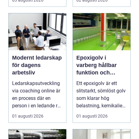
03 augusti 2026
02 augusti 2026
drift d...
förenar funktion, form
och ...
Modernt ledarskap
Epoxigolv i
för dagens
varberg hållbar
arbetsliv
funktion och
snygg design i
Ledarskapsutveckling
Ett epoxigolv är ett
samma lösning
via coaching online är
slitstarkt, sömlöst golv
en process där en
som klarar hög
person i en ledande roll
belastning, kemikalier
f&a...
och väta utan at...
01 augusti 2026
01 augusti 2026