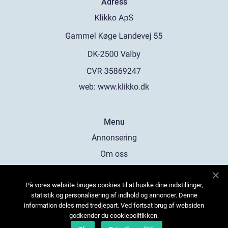
Adress
web:
www.klikko.dk
Menu
Annonsering
Om oss
Cookies
På vores website bruges cookies til at huske dine indstillinger,
Kontakta oss
statistik og personalisering af indhold og annoncer. Denne
Sitemap
information deles med tredjepart. Ved fortsat brug af websiden
godkender du cookiepolitikken.