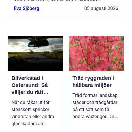
stressande och tidskrävande, särskilt ...
Eva Sjöberg
05 augusti 2026
Bilverkstad i
Träd ryggraden i
Östersund: Så
hållbara miljöer
väljer du rätt
Träd formar landskap,
verkstad för
När du råkar ut för
städer och trädgårdar
glasskador
stenskott, sprickor i
på ett sätt som få
vindrutan eller andra
andra växter gör. De
glasskador i Jä...
skapar rum, ger ...