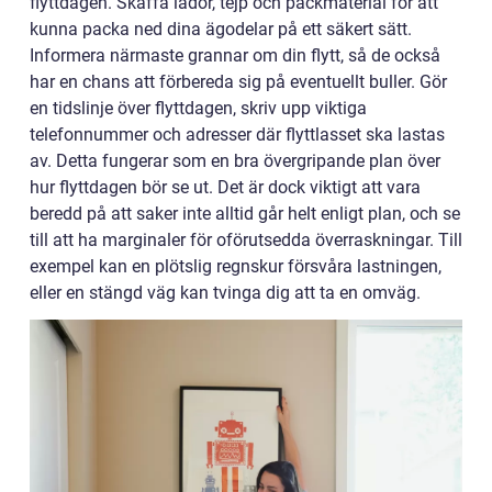
flyttdagen. Skaffa lådor, tejp och packmaterial för att
kunna packa ned dina ägodelar på ett säkert sätt.
Informera närmaste grannar om din flytt, så de också
har en chans att förbereda sig på eventuellt buller. Gör
en tidslinje över flyttdagen, skriv upp viktiga
telefonnummer och adresser där flyttlasset ska lastas
av. Detta fungerar som en bra övergripande plan över
hur flyttdagen bör se ut. Det är dock viktigt att vara
beredd på att saker inte alltid går helt enligt plan, och se
till att ha marginaler för oförutsedda överraskningar. Till
exempel kan en plötslig regnskur försvåra lastningen,
eller en stängd väg kan tvinga dig att ta en omväg.