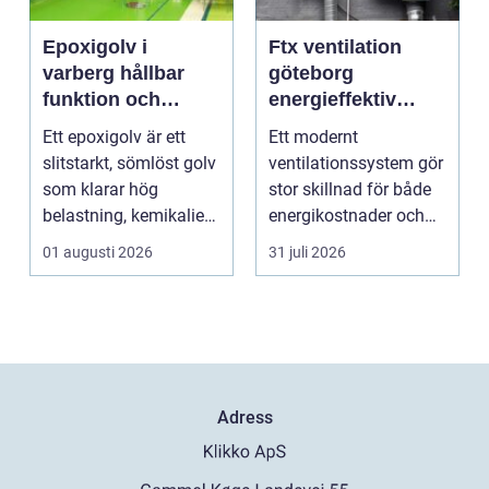
Epoxigolv i
Ftx ventilation
varberg hållbar
göteborg
funktion och
energieffektiv
snygg design i
lösning för ett
Ett epoxigolv är ett
Ett modernt
samma lösning
bättre
slitstarkt, sömlöst golv
ventilationssystem gör
inomhusklimat
som klarar hög
stor skillnad för både
belastning, kemikalier
energikostnader och
och väta utan at...
välmående. I en stad
01 augusti 2026
31 juli 2026
s...
Adress