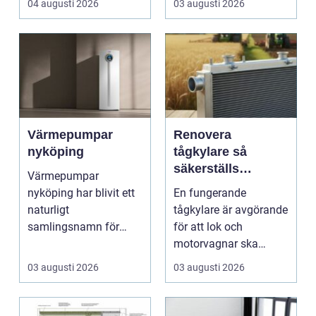
04 augusti 2026
03 augusti 2026
Värmepumpar
Renovera
nyköping
tågkylare så
säkerställs
Värmepumpar
driftsäkra lok och
nyköping har blivit ett
En fungerande
tågsystem
naturligt
tågkylare är avgörande
samlingsnamn för
för att lok och
husägare som vill
motorvagnar ska
kombinera lägre ene...
kunna leverera pålitlig
03 augusti 2026
03 augusti 2026
drift d...