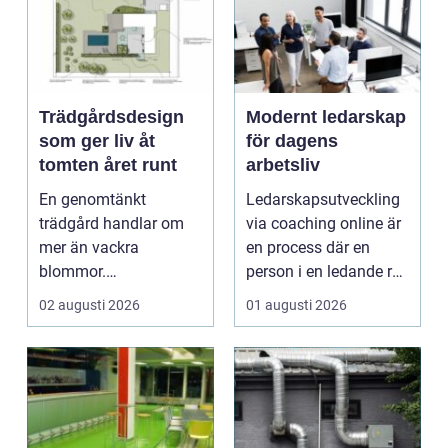
Trädgårdsdesign
Modernt ledarskap
som ger liv åt
för dagens
tomten året runt
arbetsliv
En genomtänkt
Ledarskapsutveckling
trädgård handlar om
via coaching online är
mer än vackra
en process där en
blommor.
person i en ledande roll
trädgårdsdesign
f&a...
02 augusti 2026
01 augusti 2026
förenar funktion, form
och ...