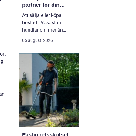
partner för din
bostadsaffär
Att sälja eller köpa
bostad i Vasastan
handlar om mer än
kvadratmeter och
05 augusti 2026
slutpris. Området bär på
en egen själ från
ort
sekelskifteshus med
ng
djupa fönsternischer till
funkisgator och lugna
innergårdar...
nan
Fastighetsskötsel