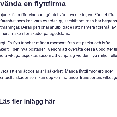
vända en flyttfirma
erbjuder flera fördelar som gör det värt investeringen. För det först
 erfarenhet som kan vara ovärderligt, särskilt om man har begrän
 utmaningar. Deras personal är utbildade i att hantera föremål av
nimerar risken för skador på ägodelarna.
rgi. En flytt innebär många moment, från att packa och lyfta
saker till den nya bostaden. Genom att överlåta dessa uppgifter til
ra viktiga aspekter, såsom att vänja sig vid den nya miljön elle
eta att ens ägodelar är i säkerhet. Många flyttfirmor erbjuder
ventuella skador som kan uppkomma under transporten, vilket g
Läs fler inlägg här