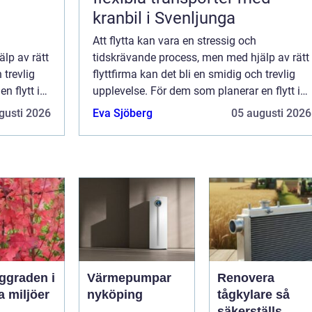
kranbil i Svenljunga
Att flytta kan vara en stressig och
lp av rätt
tidskrävande process, men med hjälp av rätt
 trevlig
flyttfirma kan det bli en smidig och trevlig
n flytt i
upplevelse. För dem som planerar en flytt i
tt hitta
eller till Trollhättan, är det viktigt att hitta
gusti 2026
Eva Sjöberg
05 augusti 2026
en...
Värmepumpar
Renovera
a miljöer
nyköping
tågkylare så
säkerställs