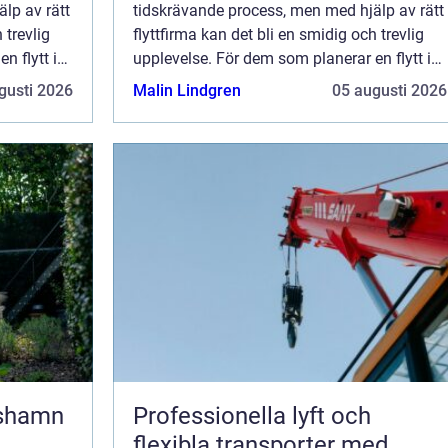
lp av rätt
tidskrävande process, men med hjälp av rätt
 trevlig
flyttfirma kan det bli en smidig och trevlig
n flytt i
upplevelse. För dem som planerar en flytt i
tt hitta
eller till Trollhättan, är det viktigt att hitta
gusti 2026
Malin Lindgren
05 augusti 2026
en...
lshamn
Professionella lyft och
flexibla transporter med