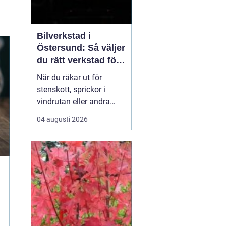
Bilverkstad i
Östersund: Så väljer
du rätt verkstad för
glasskador
När du råkar ut för
stenskott, sprickor i
vindrutan eller andra
glasskador i Jämtland är
04 augusti 2026
det viktigt att snabbt
hitta rätt hjälp. Lokala
vägförhållanden med
grus och kyla gör att
mindre bekymme...