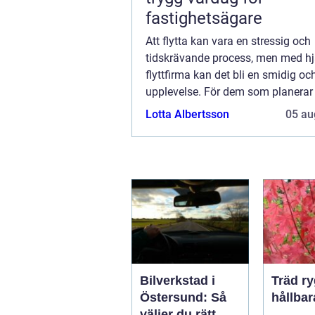
fastighetsägare
Att flytta kan vara en stressig och
tidskrävande process, men med hjä
flyttfirma kan det bli en smidig och
upplevelse. För dem som planerar e
eller till Trollhättan, är det viktigt a
Lotta Albertsson
05 au
en...
Bilverkstad i
Träd ryggraden i
Östersund: Så
hållbar
väljer du rätt