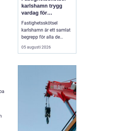
karlshamn trygg
vardag för
fastighetsägare
Fastighetsskötsel
karlshamn är ett samlat
begrepp för alla de
insatser som håller en
05 augusti 2026
fastighet ren, trygg och
välfungerande året runt.
Professionell skötsel av
ute- och innemiljö gör att
byggnader mår bättre,
boende trivs mer och
lpa
fastighetsägare får ...
h