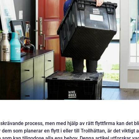
idskrävande process, men med hjälp av rätt flyttfirma kan det bl
em som planerar en flytt i eller till Trollhättan, är det viktigt a
rma som kan tillgodose alla ens behov. Denna artikel utforskar va