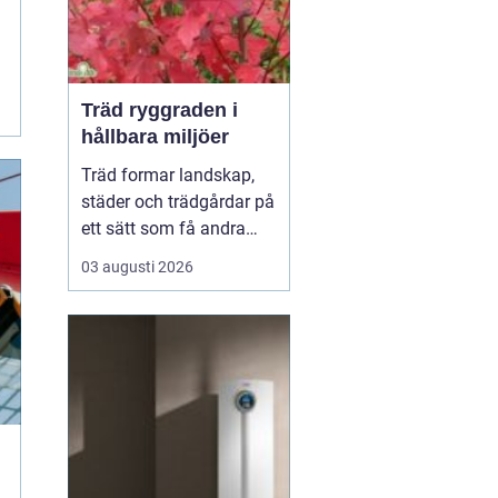
Träd ryggraden i
hållbara miljöer
Träd formar landskap,
städer och trädgårdar på
ett sätt som få andra
växter gör. De skapar
03 augusti 2026
rum, ger skugga, dämpar
buller och binder kol i
mark och biomassa.
Samtidigt bär de våra
årstider genom
blomning, fruktsättning,
sommargrönt och
flammande höst...