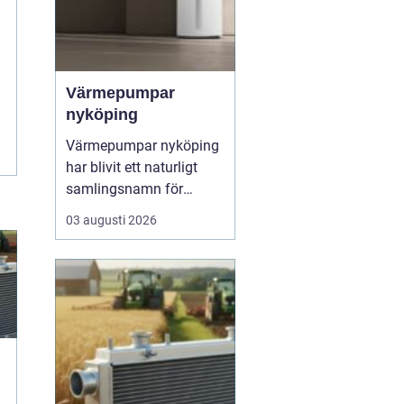
Värmepumpar
nyköping
Värmepumpar nyköping
har blivit ett naturligt
samlingsnamn för
husägare som vill
03 augusti 2026
kombinera lägre
energikostnader med
högre komfort och lägre
klimatpåverkan. Många
villor i området har äldre
elpannor, olja eller
direktverkande el, och
många ser hur en...