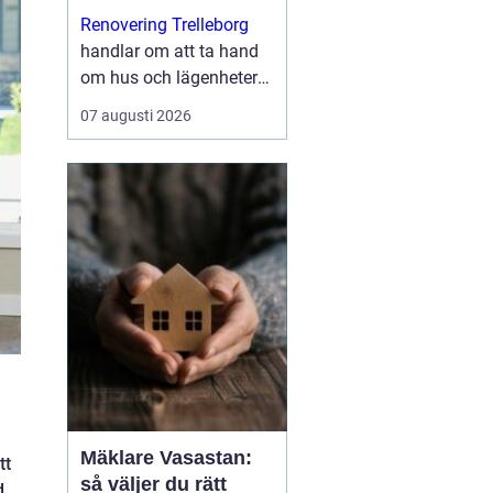
med kvalitet
Renovering Trelleborg
handlar om att ta hand
om hus och lägenheter
på ett sätt som både
07 augusti 2026
stärker vardagen och
höjer värdet på
bostaden. I en stad me...
i
Mäklare Vasastan:
tt
så väljer du rätt
d