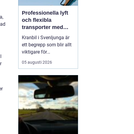
Professionella lyft
a,
och flexibla
sad
transporter med
kranbil i Svenljunga
Kranbil i Svenljunga är
ett begrepp som blir allt
viktigare för
l
byggföretag, lantbrukare,
05 augusti 2026
r
industrier och
privatpersoner som
behöver säkra lyft och
flexibla transporter i
er
södra Sverige. När tunga
material ska bå...