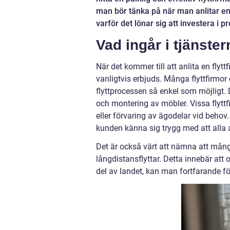
man bör tänka på när man anlitar en f
varför det lönar sig att investera i pr
Vad ingår i tjänste
När det kommer till att anlita en flyttf
vanligtvis erbjuds. Många flyttfirmor 
flyttprocessen så enkel som möjligt. 
och montering av möbler. Vissa flyttf
eller förvaring av ägodelar vid behov
kunden känna sig trygg med att alla a
Det är också värt att nämna att många
långdistansflyttar. Detta innebär att 
del av landet, kan man fortfarande 