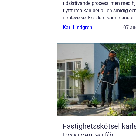
tidskrävande process, men med hjä
flyttfirma kan det bli en smidig och
upplevelse. För dem som planerar e
eller till Trollhättan, är det viktigt a
Karl Lindgren
07 au
en...
Fastighetsskötsel kar
trygg vardag för