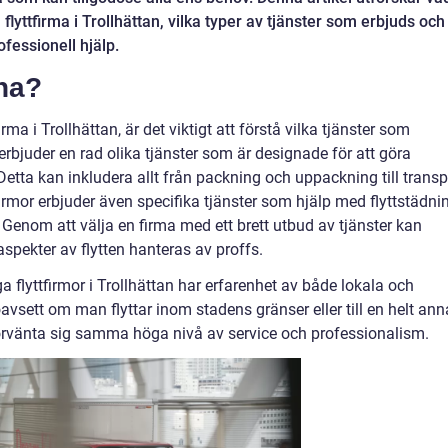
lyttfirma i Trollhättan, vilka typer av tjänster som erbjuds och
ofessionell hjälp.
rna?
irma i Trollhättan, är det viktigt att förstå vilka tjänster som
erbjuder en rad olika tjänster som är designade för att göra
Detta kan inkludera allt från packning och uppackning till transp
irmor erbjuder även specifika tjänster som hjälp med flyttstädni
. Genom att välja en firma med ett brett utbud av tjänster kan
spekter av flytten hanteras av proffs.
 flyttfirmor i Trollhättan har erfarenhet av både lokala och
oavsett om man flyttar inom stadens gränser eller till en helt an
förvänta sig samma höga nivå av service och professionalism.