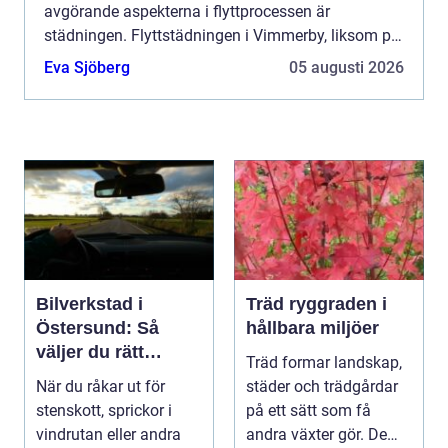
avgörande aspekterna i flyttprocessen är
städningen. Flyttstädningen i Vimmerby, liksom på
många andra platser...
Eva Sjöberg
05 augusti 2026
Bilverkstad i
Träd ryggraden i
Östersund: Så
hållbara miljöer
väljer du rätt
Träd formar landskap,
verkstad för
När du råkar ut för
städer och trädgårdar
glasskador
stenskott, sprickor i
på ett sätt som få
vindrutan eller andra
andra växter gör. De