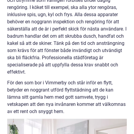
och utrymme som vanligen förbises under daglig
rengöring. I köket till exempel, ska alla ytor rengöras,
inklusive spis, ugn, kyl och frys. Alla dessa apparater
behöver en noggrann inspektion och rengöring för att
säkerställa att de är i perfekt skick för nästa användare. I
badrum handlar det om att skrubba dusch, handfat och
kakel så att de skiner. Tänk på den tid och ansträngning
som krävs för att fönster både invändigt och utvändigt
ska bli fläckfria. Professionella städföretag är
specialiserade på att uppfylla dessa krav snabbt och
effektivt.
För den som bor i Vimmerby och står inför en flytt,
betyder en noggrant utförd flyttstädning att de kan
lämna sitt gamla hem med gott samvete, trygg i
vetskapen att den nya invånaren kommer att välkomnas
av ett rent och snyggt hem.