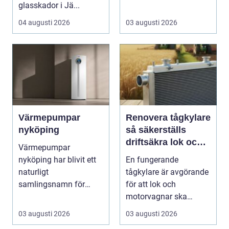
glasskador i Jä...
skapar rum, ger ...
04 augusti 2026
03 augusti 2026
Värmepumpar
Renovera tågkylare
nyköping
så säkerställs
driftsäkra lok och
Värmepumpar
tågsystem
nyköping har blivit ett
En fungerande
naturligt
tågkylare är avgörande
samlingsnamn för
för att lok och
husägare som vill
motorvagnar ska
kombinera lägre ene...
kunna leverera pålitlig
03 augusti 2026
03 augusti 2026
drift d...