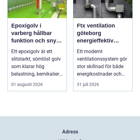
Epoxigolv i
Ftx ventilation
varberg hållbar
göteborg
funktion och snygg
energieffektiv
design i samma
lösning för ett
Ett epoxigolv är ett
Ett modernt
lösning
bättre
slitstarkt, sömlöst golv
ventilationssystem gör
inomhusklimat
som klarar hög
stor skillnad för både
belastning, kemikalier
energikostnader och
och väta utan at...
välmående. I en stad
01 augusti 2026
31 juli 2026
s...
Adress