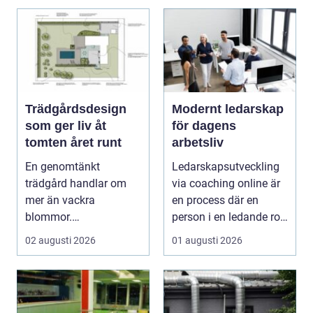
Trädgårdsdesign
Modernt ledarskap
som ger liv åt
för dagens
tomten året runt
arbetsliv
En genomtänkt
Ledarskapsutveckling
trädgård handlar om
via coaching online är
mer än vackra
en process där en
blommor.
person i en ledande roll
trädgårdsdesign
f&a...
02 augusti 2026
01 augusti 2026
förenar funktion, form
och ...