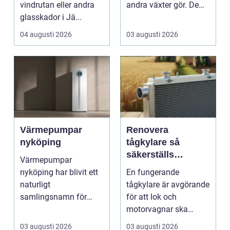
vindrutan eller andra
andra växter gör. De
glasskador i Jä...
skapar rum, ger ...
04 augusti 2026
03 augusti 2026
Värmepumpar
Renovera
nyköping
tågkylare så
säkerställs
Värmepumpar
driftsäkra lok och
nyköping har blivit ett
En fungerande
tågsystem
naturligt
tågkylare är avgörande
samlingsnamn för
för att lok och
husägare som vill
motorvagnar ska
kombinera lägre ene...
kunna leverera pålitlig
03 augusti 2026
03 augusti 2026