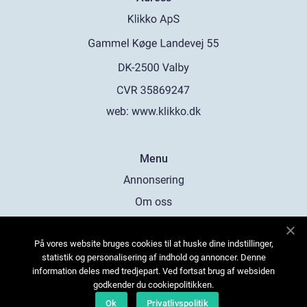
web:
www.klikko.dk
Menu
Annonsering
Om oss
Cookies
På vores website bruges cookies til at huske dine indstillinger,
Kontakta oss
statistik og personalisering af indhold og annoncer. Denne
Sitemap
information deles med tredjepart. Ved fortsat brug af websiden
godkender du cookiepolitikken.
Ok
Privatlivspolitik