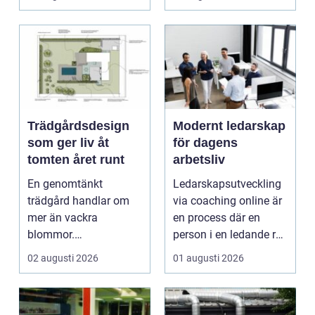
drift d...
Trädgårdsdesign
Modernt ledarskap
som ger liv åt
för dagens
tomten året runt
arbetsliv
En genomtänkt
Ledarskapsutveckling
trädgård handlar om
via coaching online är
mer än vackra
en process där en
blommor.
person i en ledande roll
trädgårdsdesign
f&a...
02 augusti 2026
01 augusti 2026
förenar funktion, form
och ...