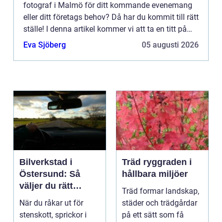
fotograf i Malmö för ditt kommande evenemang
eller ditt företags behov? Då har du kommit till rätt
ställe! I denna artikel kommer vi att ta en titt på
vad en bra fotograf i Malmö kan erbjuda dig som
Eva Sjöberg
05 augusti 2026
privat...
Bilverkstad i
Träd ryggraden i
Östersund: Så
hållbara miljöer
väljer du rätt
Träd formar landskap,
verkstad för
När du råkar ut för
städer och trädgårdar
glasskador
stenskott, sprickor i
på ett sätt som få