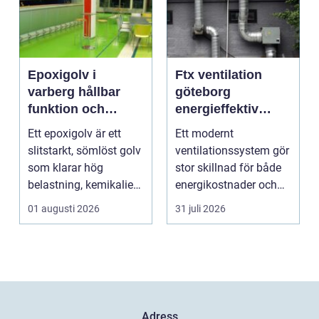
Epoxigolv i
Ftx ventilation
varberg hållbar
göteborg
funktion och
energieffektiv
snygg design i
lösning för ett
Ett epoxigolv är ett
Ett modernt
samma lösning
bättre
slitstarkt, sömlöst golv
ventilationssystem gör
inomhusklimat
som klarar hög
stor skillnad för både
belastning, kemikalier
energikostnader och
och väta utan at...
välmående. I en stad
01 augusti 2026
31 juli 2026
s...
Adress