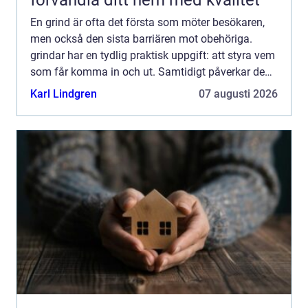
förvandla ditt hem med kvalitet
En grind är ofta det första som möter besökaren,
men också den sista barriären mot obehöriga.
grindar har en tydlig praktisk uppgift: att styra vem
som får komma in och ut. Samtidigt påverkar de
helhetsintrycket av en fastighet, både visuellt och
Karl Lindgren
07 augusti 2026
kän...