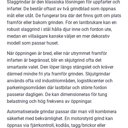
Slaggrindar är den klassiska lösningen för uppfarter och
infarter. De består oftast av två grindblad som öppnas
inåt eller utåt. De fungerar bra där det finns gott om plats
framför eller bakom grinden. För en lantbrukare kan en
robust slaggrind i stål hålla djur inne och fordon ute,
medan en villaägare kanske väljer en mer dekorativ
modell som passar huset.
När öppningen är bred, eller när utrymmet framför
infarten är begränsat, blir en skjutgrind ofta det
smartaste valet. Den löper längs stängslet och kräver
därmed mindre fri yta framför grinden. Skjutgrindar
används ofta vid industriområden, logistikcenter och
parkeringsområden där lastbilar och större fordon
passerar dagligen. De kan dimensioneras för tung
belastning och hög frekvens av öppningar.
Automatiserade grindar passar där man vill kombinera
säkerhet med bekvämlighet. En motorstyrd grind kan
öppnas via fjärrkontroll, kodlås, tagg/brickor eller