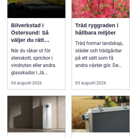
Bilverkstad i
Träd ryggraden i
Östersund: Så
hållbara miljöer
väljer du rätt
Träd formar landskap,
verkstad för
När du råkar ut för
städer och trädgårdar
glasskador
stenskott, sprickor i
på ett sätt som få
vindrutan eller andra
andra växter gör. De
glasskador i Jä...
skapar rum, ger ...
04 augusti 2026
03 augusti 2026