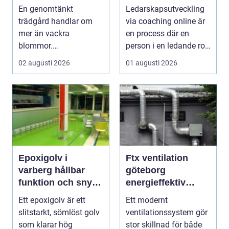
En genomtänkt
Ledarskapsutveckling
trädgård handlar om
via coaching online är
mer än vackra
en process där en
blommor.
person i en ledande roll
trädgårdsdesign
f&a...
02 augusti 2026
01 augusti 2026
förenar funktion, form
och ...
Epoxigolv i
Ftx ventilation
varberg hållbar
göteborg
funktion och snygg
energieffektiv
design i samma
lösning för ett
Ett epoxigolv är ett
Ett modernt
lösning
bättre
slitstarkt, sömlöst golv
ventilationssystem gör
inomhusklimat
som klarar hög
stor skillnad för både