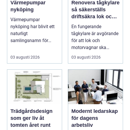
Värmepumpar
Renovera tågkylare
nyköping
så säkerställs
driftsäkra lok och
Värmepumpar
tågsystem
nyköping har blivit ett
En fungerande
naturligt
tågkylare är avgörande
samlingsnamn för
för att lok och
husägare som vill
motorvagnar ska
kombinera lägre ene...
kunna leverera pålitlig
03 augusti 2026
03 augusti 2026
drift d...
Trädgårdsdesign
Modernt ledarskap
som ger liv åt
för dagens
tomten året runt
arbetsliv