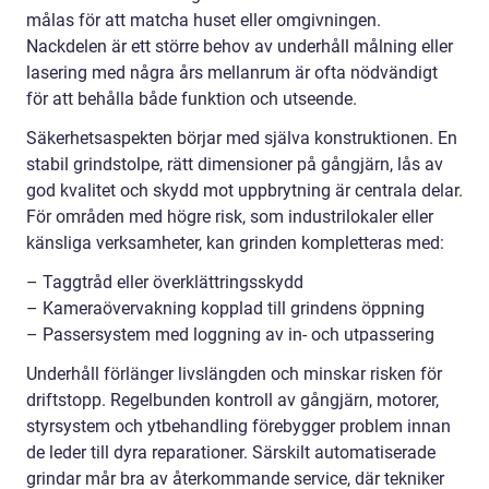
målas för att matcha huset eller omgivningen.
Nackdelen är ett större behov av underhåll målning eller
lasering med några års mellanrum är ofta nödvändigt
för att behålla både funktion och utseende.
Säkerhetsaspekten börjar med själva konstruktionen. En
stabil grindstolpe, rätt dimensioner på gångjärn, lås av
god kvalitet och skydd mot uppbrytning är centrala delar.
För områden med högre risk, som industrilokaler eller
känsliga verksamheter, kan grinden kompletteras med:
– Taggtråd eller överklättringsskydd
– Kameraövervakning kopplad till grindens öppning
– Passersystem med loggning av in- och utpassering
Underhåll förlänger livslängden och minskar risken för
driftstopp. Regelbunden kontroll av gångjärn, motorer,
styrsystem och ytbehandling förebygger problem innan
de leder till dyra reparationer. Särskilt automatiserade
grindar mår bra av återkommande service, där tekniker