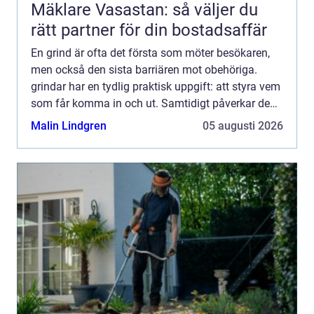
Mäklare Vasastan: så väljer du
rätt partner för din bostadsaffär
En grind är ofta det första som möter besökaren,
men också den sista barriären mot obehöriga.
grindar har en tydlig praktisk uppgift: att styra vem
som får komma in och ut. Samtidigt påverkar de
helhetsintrycket av en fastighet, både visuellt och
Malin Lindgren
05 augusti 2026
kän...