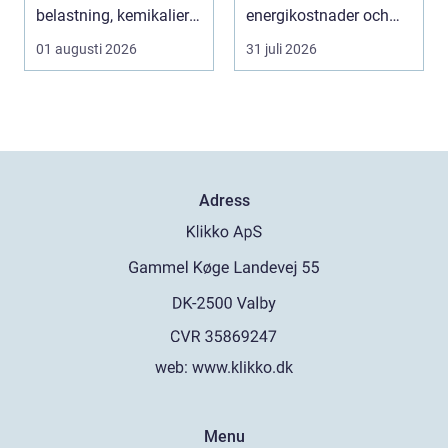
belastning, kemikalier
energikostnader och
och väta utan at...
välmående. I en stad
01 augusti 2026
31 juli 2026
s...
Adress
web:
www.klikko.dk
Menu