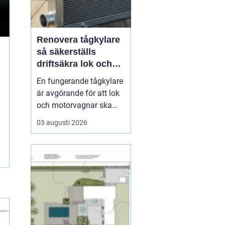
Renovera tågkylare
så säkerställs
driftsäkra lok och
tågsystem
En fungerande tågkylare
är avgörande för att lok
och motorvagnar ska
kunna leverera pålitlig
03 augusti 2026
drift dag efter dag. När
kylsystemet sviktar
riskerar man inte bara
kostsamma stillestånd,
utan också skador på
motor, transmission och
andra kritiska kompon...