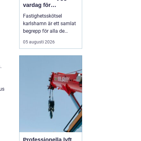
vardag för
fastighetsägare
Fastighetsskötsel
karlshamn är ett samlat
begrepp för alla de
insatser som håller en
05 augusti 2026
fastighet ren, trygg och
välfungerande året runt.
Professionell skötsel av
.
ute- och innemiljö gör att
byggnader mår bättre,
boende trivs mer och
hus
fastighetsägare får ...
Professionella lyft