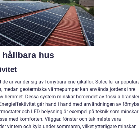
 hållbara hus
vitet
t de använder sig av förnybara energikällor. Solceller är populär
solen, medan geotermiska värmepumpar kan använda jordens inre
av hemmet. Dessa system minskar beroendet av fossila bränsle
nergieffektivitet går hand i hand med användningen av förnyb
termostater och LED-belysning är exempel på teknik som minskar
ssa med komforten. Väggar, fönster och tak måste vara
der vintern och kyla under sommaren, vilket ytterligare minskar