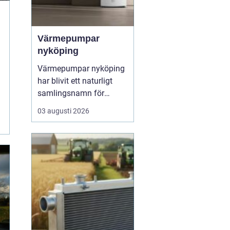
Värmepumpar
nyköping
Värmepumpar nyköping
har blivit ett naturligt
samlingsnamn för
husägare som vill
03 augusti 2026
kombinera lägre
energikostnader med
högre komfort och lägre
klimatpåverkan. Många
villor i området har äldre
elpannor, olja eller
direktverkande el, och
många ser hur en...