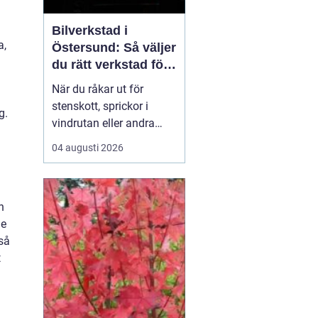
Bilverkstad i
a,
Östersund: Så väljer
du rätt verkstad för
glasskador
När du råkar ut för
stenskott, sprickor i
g.
vindrutan eller andra
glasskador i Jämtland är
04 augusti 2026
det viktigt att snabbt
hitta rätt hjälp. Lokala
vägförhållanden med
h
grus och kyla gör att
de
mindre bekymme...
så
t