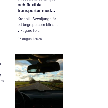
och flexibla
transporter med
kranbil i Svenljunga
Kranbil i Svenljunga är
ett begrepp som blir allt
viktigare för
byggföretag, lantbrukare,
05 augusti 2026
industrier och
privatpersoner som
behöver säkra lyft och
flexibla transporter i
a
södra Sverige. När tunga
material ska bå...
n
ara