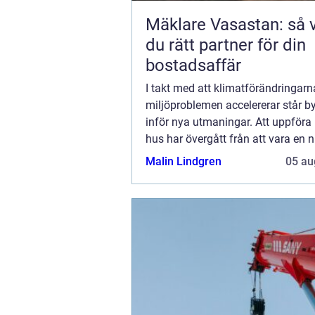
Mäklare Vasastan: så v
du rätt partner för din
bostadsaffär
I takt med att klimatförändringar
miljöproblemen accelererar står b
inför nya utmaningar. Att uppföra
hus har övergått från att vara en ni
bli en nödv&aum...
Malin Lindgren
05 au