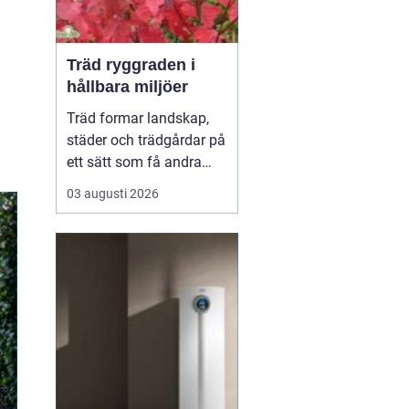
Träd ryggraden i
hållbara miljöer
Träd formar landskap,
städer och trädgårdar på
ett sätt som få andra
växter gör. De skapar
03 augusti 2026
rum, ger skugga, dämpar
buller och binder kol i
mark och biomassa.
Samtidigt bär de våra
årstider genom
blomning, fruktsättning,
sommargrönt och
flammande höst...