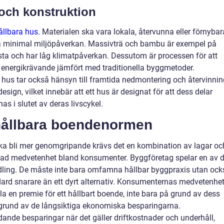
 och konstruktion
hållbara hus
. Materialen ska vara lokala, återvunna eller förnybar
a minimal miljöpåverkan. Massivträ och bambu är exempel på
sta och har låg klimatpåverkan. Dessutom är processen för att
e energikrävande jämfört med traditionella byggmetoder.
hus tar också hänsyn till framtida nedmontering och återvinnin
design, vilket innebär att ett hus är designat för att dess delar
as i slutet av deras livscykel.
n hållbara boendenormen
 ska bli mer genomgripande krävs det en kombination av lagar oc
kad medvetenhet bland konsumenter. Byggföretag spelar en av 
ndling. De måste inte bara omfamna hållbar byggpraxis utan ock
ndard snarare än ett dyrt alternativ. Konsumenternas medvetenhe
ala en premie för ett hållbart boende, inte bara på grund av dess
 grund av de långsiktiga ekonomiska besparingarna.
ande besparingar när det gäller driftkostnader och underhåll,