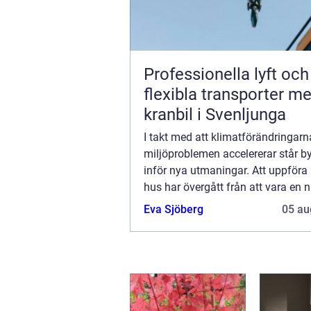
Professionella lyft och
flexibla transporter m
kranbil i Svenljunga
I takt med att klimatförändringar
miljöproblemen accelererar står b
inför nya utmaningar. Att uppföra
hus har övergått från att vara en ni
bli en nödv&aum...
Eva Sjöberg
05 au