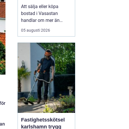
bostadsaffär
Att sälja eller köpa
bostad i Vasastan
handlar om mer än
kvadratmeter och
05 augusti 2026
slutpris. Området bär på
en egen själ från
sekelskifteshus med
djupa fönsternischer till
funkisgator och lugna
innergårdar...
för
Fastighetsskötsel
kan
karlshamn trygg