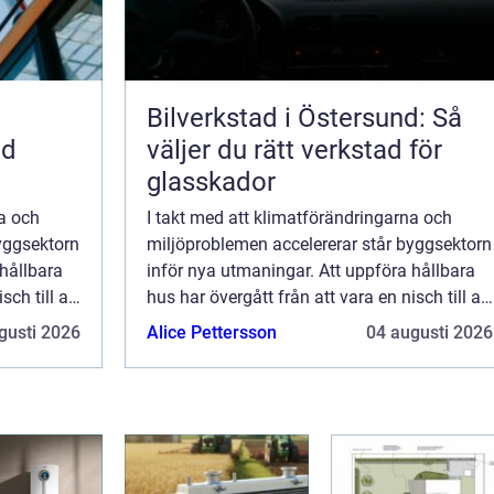
Bilverkstad i Östersund: Så
ed
väljer du rätt verkstad för
glasskador
na och
I takt med att klimatförändringarna och
yggsektorn
miljöproblemen accelererar står byggsektorn
 hållbara
inför nya utmaningar. Att uppföra hållbara
sch till att
hus har övergått från att vara en nisch till att
bli en nödv&aum...
gusti 2026
Alice Pettersson
04 augusti 2026