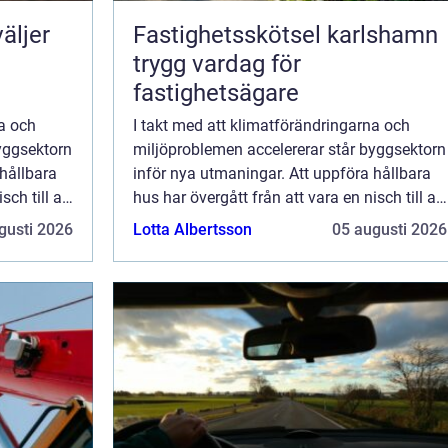
äljer
Fastighetsskötsel karlshamn
trygg vardag för
fastighetsägare
na och
I takt med att klimatförändringarna och
yggsektorn
miljöproblemen accelererar står byggsektorn
 hållbara
inför nya utmaningar. Att uppföra hållbara
sch till att
hus har övergått från att vara en nisch till att
bli en nödv&aum...
gusti 2026
Lotta Albertsson
05 augusti 2026