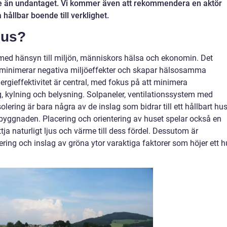
e än undantaget. Vi kommer även att rekommendera en aktör
 hållbar boende till verklighet.
hus?
med hänsyn till miljön, människors hälsa och ekonomin. Det
minimerar negativa miljöeffekter och skapar hälsosamma
rgieffektivitet är central, med fokus på att minimera
 kylning och belysning. Solpaneler, ventilationssystem med
olering är bara några av de inslag som bidrar till ett hållbart hus
byggnaden. Placering och orientering av huset spelar också en
yttja naturligt ljus och värme till dess fördel. Dessutom är
ering och inslag av gröna ytor varaktiga faktorer som höjer ett 