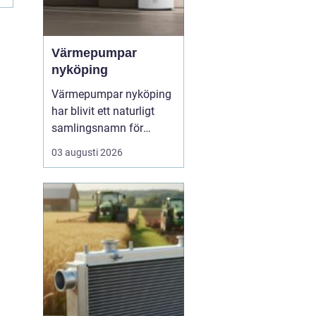
Värmepumpar
nyköping
Värmepumpar nyköping
har blivit ett naturligt
samlingsnamn för
husägare som vill
03 augusti 2026
kombinera lägre
energikostnader med
högre komfort och lägre
klimatpåverkan. Många
villor i området har äldre
elpannor, olja eller
direktverkande el, och
många ser hur en...