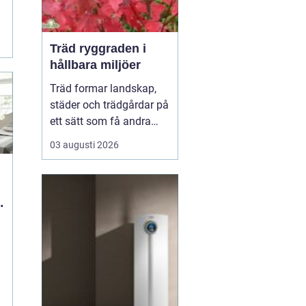
Träd ryggraden i
hållbara miljöer
Träd formar landskap,
städer och trädgårdar på
ett sätt som få andra
växter gör. De skapar
03 augusti 2026
rum, ger skugga, dämpar
buller och binder kol i
mark och biomassa.
Samtidigt bär de våra
årstider genom
blomning, fruktsättning,
sommargrönt och
flammande höst...