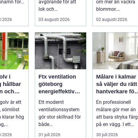
snamn för
avgörande för att
om mer än vackra
 som vill
lok och
blommor.
a lägre
motorvagnar ska
trädgårdsdesign
i 2026
03 augusti 2026
02 augusti 2026
kunna leverera
förenar funktion,
pålitlig drift d...
form och ...
lv i
Ftx ventilation
Målare i kalmar
ar
göteborg
så väljer du rätt
on och
energieffektiv
hantverkare för
design i
lösning för ett
ett hållbart
golv är ett
Ett modernt
En professionell
lösning
bättre
resultat
t, sömlöst
ventilationssystem
målare gör mer än
inomhusklimat
 klarar hög
gör stor skillnad för
att bara stryka färg
ng,
både
på en vägg. I ett
er och väta
energikostnader och
kustnära område
i 2026
31 juli 2026
30 juli 2026