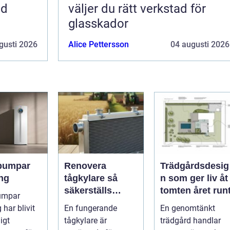
ed
väljer du rätt verkstad för
glasskador
gusti 2026
Alice Pettersson
04 augusti 2026
pumpar
Renovera
Trädgårdsdesig
ng
tågkylare så
n som ger liv åt
säkerställs
tomten året run
umpar
driftsäkra lok
har blivit
En fungerande
En genomtänkt
och tågsystem
ligt
tågkylare är
trädgård handlar