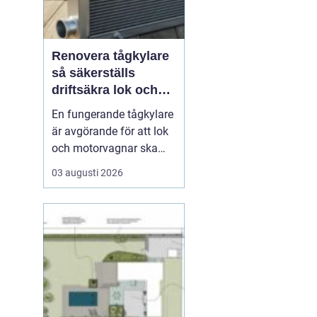
Renovera tågkylare
så säkerställs
driftsäkra lok och
tågsystem
En fungerande tågkylare
är avgörande för att lok
och motorvagnar ska
kunna leverera pålitlig
03 augusti 2026
drift dag efter dag. När
kylsystemet sviktar
riskerar man inte bara
kostsamma stillestånd,
utan också skador på
motor, transmission och
andra kritiska kompon...