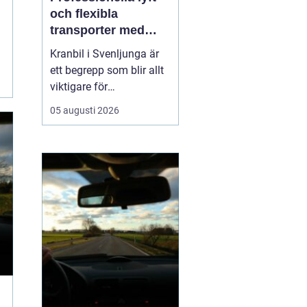
och flexibla
transporter med
kranbil i Svenljunga
Kranbil i Svenljunga är
ett begrepp som blir allt
viktigare för
byggföretag, lantbrukare,
05 augusti 2026
industrier och
privatpersoner som
behöver säkra lyft och
flexibla transporter i
södra Sverige. När tunga
material ska bå...