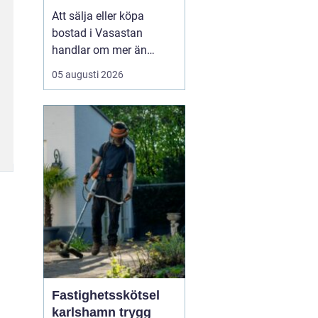
bostadsaffär
Att sälja eller köpa
bostad i Vasastan
handlar om mer än
kvadratmeter och
05 augusti 2026
slutpris. Området bär på
en egen själ från
sekelskifteshus med
djupa fönsternischer till
funkisgator och lugna
innergårdar...
Fastighetsskötsel
karlshamn trygg