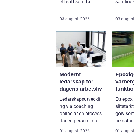
ett sätt som få
samling
andra växter gör. De
husägare
skapar rum, ger ...
kombiner
03 augusti 2026
03 august
ene...
Modernt
Epoxigo
ledarskap för
varberg hållb
dagens arbetsliv
funkti
snygg 
Ledarskapsutveckli
Ett epoxi
samma 
ng via coaching
slitstark
online är en process
golv som
där en person i en
belastni
ledande roll f&a...
kemikali
01 augusti 2026
01 august