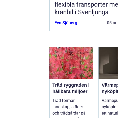
flexibla transporter m
kranbil i Svenljunga
Eva Sjöberg
05 au
Träd ryggraden i
Värme
hållbara miljöer
nyköpi
Träd formar
Värmep
landskap, städer
nyköping 
och trädgårdar på
ett natur