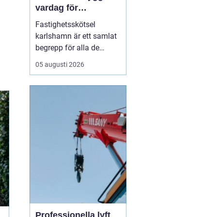
vardag för
fastighetsägare
Fastighetsskötsel
karlshamn är ett samlat
begrepp för alla de
insatser som håller en
05 augusti 2026
fastighet ren, trygg och
välfungerande året runt.
Professionell skötsel av
ute- och innemiljö gör att
byggnader mår bättre,
boende trivs mer och
fastighetsägare får ...
Professionella lyft