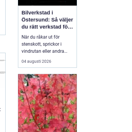
Bilverkstad i
Östersund: Så väljer
du rätt verkstad för
glasskador
När du råkar ut för
stenskott, sprickor i
vindrutan eller andra
glasskador i Jämtland är
04 augusti 2026
det viktigt att snabbt
hitta rätt hjälp. Lokala
vägförhållanden med
grus och kyla gör att
mindre bekymme...
t