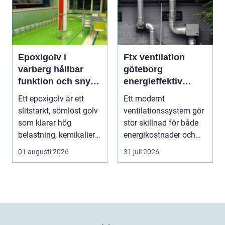
Epoxigolv i
Ftx ventilation
varberg hållbar
göteborg
funktion och snygg
energieffektiv
design i samma
lösning för ett
Ett epoxigolv är ett
Ett modernt
lösning
bättre
slitstarkt, sömlöst golv
ventilationssystem gör
inomhusklimat
som klarar hög
stor skillnad för både
belastning, kemikalier
energikostnader och
och väta utan at...
välmående. I en stad
01 augusti 2026
31 juli 2026
s...