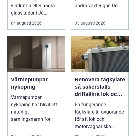
vindrutan eller andra
andra växter gör. De
glasskador i Jä...
skapar rum, ger ...
04 augusti 2026
03 augusti 2026
Värmepumpar
Renovera tågkylare
nyköping
så säkerställs
driftsäkra lok och
Värmepumpar
tågsystem
nyköping har blivit ett
En fungerande
naturligt
tågkylare är avgörande
samlingsnamn för
för att lok och
husägare som vill
motorvagnar ska
kombinera lägre ene...
kunna leverera pålitlig