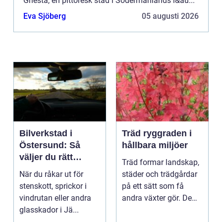
Gnesta, en pittoresk stad i Södermanlands l&au...
Eva Sjöberg
05 augusti 2026
Bilverkstad i
Träd ryggraden i
Östersund: Så
hållbara miljöer
väljer du rätt
Träd formar landskap,
verkstad för
När du råkar ut för
städer och trädgårdar
glasskador
stenskott, sprickor i
på ett sätt som få
vindrutan eller andra
andra växter gör. De
glasskador i Jä...
skapar rum, ger ...