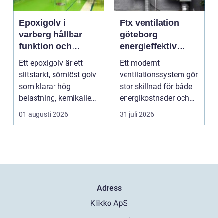
Epoxigolv i
Ftx ventilation
varberg hållbar
göteborg
funktion och
energieffektiv
snygg design i
lösning för ett
Ett epoxigolv är ett
Ett modernt
samma lösning
bättre
slitstarkt, sömlöst golv
ventilationssystem gör
inomhusklimat
som klarar hög
stor skillnad för både
belastning, kemikalier
energikostnader och
och väta utan at...
välmående. I en stad
01 augusti 2026
31 juli 2026
s...
Adress