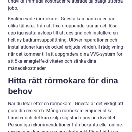
undvika framtida kostnader relaterade till dåligt utförda
jobb.
Kvalificerade rörmokare i Gnesta kan hantera en rad
olika tjänster, från att fixa droppande kranar och lösa
upp igensatta avlopp till att designa och installera en
helt ny badrumsuppsättning. Utöver reparationer och
installationer kan de också erbjuda värdefull rådgivning
när det kommer till att uppgradera dina VVS-system för
att öka energieffektiviteten och sänka dina
månadskostnader.
Hitta rätt rörmokare för dina
behov
När du letar efter en rörmokare i Gnesta är det viktigt att
göra din research. Många rörmokare erbjuder olika
tjänster och det kan skilja sig stort i pris och kvalitet.
Personliga rekommendationer från bekanta eller online-
recensioner kan vara en bra startpunkt för att hitta en