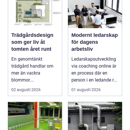
Trädgårdsdesign
Modernt ledarskap
som ger liv åt
för dagens
tomten året runt
arbetsliv
En genomtänkt
Ledarskapsutveckling
trädgård handlar om
via coaching online är
mer än vackra
en process där en
blommor.
person i en ledande roll
trädgårdsdesign
f&a...
02 augusti 2026
01 augusti 2026
förenar funktion, form
och ...