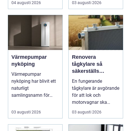
04 augusti 2026
03 augusti 2026
Värmepumpar
Renovera
nyköping
tågkylare så
säkerställs
Värmepumpar
driftsäkra lok och
nyköping har blivit ett
En fungerande
tågsystem
naturligt
tågkylare är avgörande
samlingsnamn för
för att lok och
husägare som vill
motorvagnar ska
kombinera lägre ene...
kunna leverera pålitlig
03 augusti 2026
03 augusti 2026
drift d...