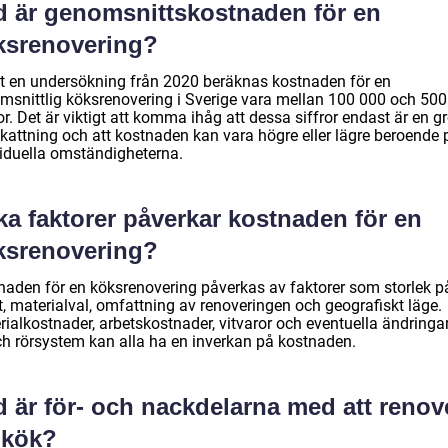
d är genomsnittskostnaden för en
ksrenovering?
gt en undersökning från 2020 beräknas kostnaden för en
msnittlig köksrenovering i Sverige vara mellan 100 000 och 50
r. Det är viktigt att komma ihåg att dessa siffror endast är en g
kattning och att kostnaden kan vara högre eller lägre beroende 
viduella omständigheterna.
ka faktorer påverkar kostnaden för en
ksrenovering?
naden för en köksrenovering påverkas av faktorer som storlek p
t, materialval, omfattning av renoveringen och geografiskt läge.
rialkostnader, arbetskostnader, vitvaror och eventuella ändringa
och rörsystem kan alla ha en inverkan på kostnaden.
d är för- och nackdelarna med att renov
 kök?