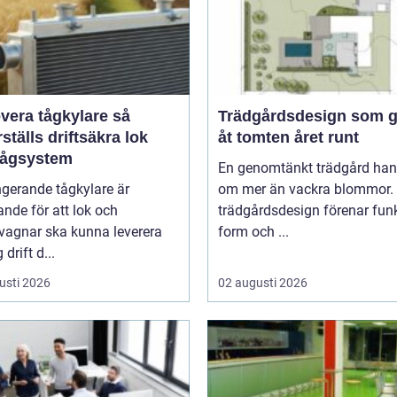
era tågkylare så
Trädgårdsdesign som ge
ställs driftsäkra lok
åt tomten året runt
tågsystem
En genomtänkt trädgård han
gerande tågkylare är
om mer än vackra blommor.
nde för att lok och
trädgårdsdesign förenar funk
vagnar ska kunna leverera
form och ...
g drift d...
usti 2026
02 augusti 2026