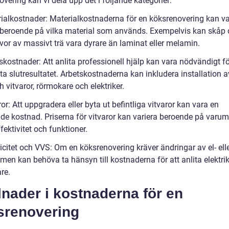
vering kan vi dela upp det i följande kategorier:
rialkostnader: Materialkostnaderna för en köksrenovering kan va
beroende på vilka material som används. Exempelvis kan skåp
vor av massivt trä vara dyrare än laminat eller melamin.
skostnader: Att anlita professionell hjälp kan vara nödvändigt fö
ta slutresultatet. Arbetskostnaderna kan inkludera installation 
 vitvaror, rörmokare och elektriker.
ror: Att uppgradera eller byta ut befintliga vitvaror kan vara en
de kostnad. Priserna för vitvaror kan variera beroende på varum
fektivitet och funktioner.
ricitet och VVS: Om en köksrenovering kräver ändringar av el- ell
men kan behöva ta hänsyn till kostnaderna för att anlita elektrike
re.
lnader i kostnaderna för en
srenovering