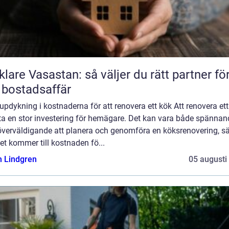
lare Vasastan: så väljer du rätt partner fö
 bostadsaffär
updykning i kostnaderna för att renovera ett kök Att renovera et
fta en stor investering för hemägare. Det kan vara både spännan
överväldigande att planera och genomföra en köksrenovering, sär
et kommer till kostnaden fö...
n Lindgren
05 augusti