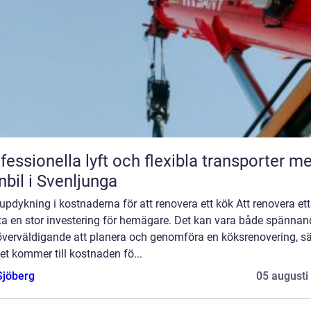
fessionella lyft och flexibla transporter m
nbil i Svenljunga
updykning i kostnaderna för att renovera ett kök Att renovera et
fta en stor investering för hemägare. Det kan vara både spännan
överväldigande att planera och genomföra en köksrenovering, sär
et kommer till kostnaden fö...
Sjöberg
05 augusti