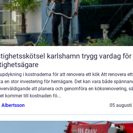
ghetsskötsel karlshamn trygg vardag för
tighetsägare
updykning i kostnaderna för att renovera ett kök Att renovera et
fta en stor investering för hemägare. Det kan vara både spännan
överväldigande att planera och genomföra en köksrenovering, sär
et kommer till kostnaden fö...
a Albertsson
05 augusti