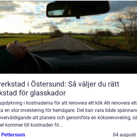
verkstad i Östersund: Så väljer du rätt
kstad för glasskador
updykning i kostnaderna för att renovera ett kök Att renovera et
fta en stor investering för hemägare. Det kan vara både spännan
överväldigande att planera och genomföra en köksrenovering, sär
et kommer till kostnaden fö...
e Pettersson
04 augusti