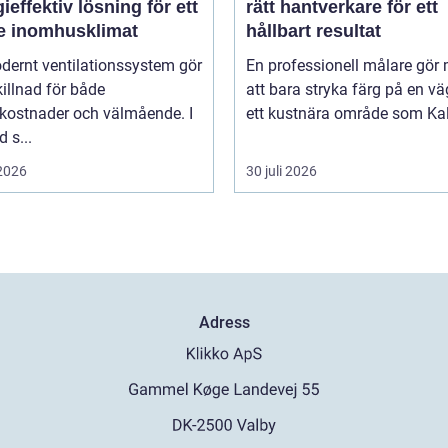
ieffektiv lösning för ett
rätt hantverkare för ett
re inomhusklimat
hållbart resultat
dernt ventilationssystem gör
En professionell målare gör
killnad för både
att bara stryka färg på en vä
ikostnader och välmående. I
ett kustnära område som Kal
d s...
 2026
30 juli 2026
Adress