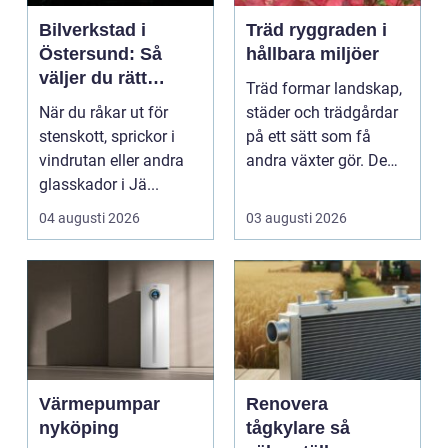
Bilverkstad i
Träd ryggraden i
Östersund: Så
hållbara miljöer
väljer du rätt
Träd formar landskap,
verkstad för
När du råkar ut för
städer och trädgårdar
glasskador
stenskott, sprickor i
på ett sätt som få
vindrutan eller andra
andra växter gör. De
glasskador i Jä...
skapar rum, ger ...
04 augusti 2026
03 augusti 2026
Värmepumpar
Renovera
nyköping
tågkylare så