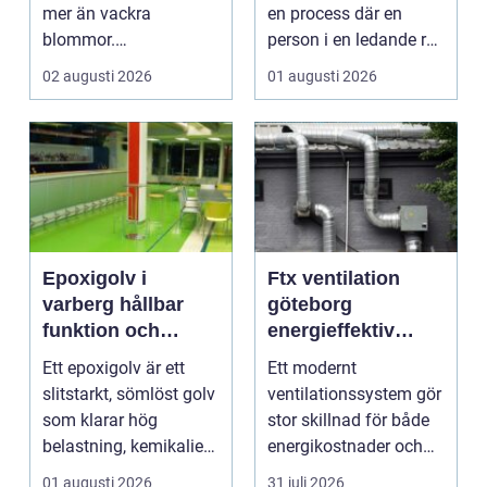
mer än vackra
en process där en
blommor.
person i en ledande roll
trädgårdsdesign
f&a...
02 augusti 2026
01 augusti 2026
förenar funktion, form
och ...
Epoxigolv i
Ftx ventilation
varberg hållbar
göteborg
funktion och
energieffektiv
snygg design i
lösning för ett
Ett epoxigolv är ett
Ett modernt
samma lösning
bättre
slitstarkt, sömlöst golv
ventilationssystem gör
inomhusklimat
som klarar hög
stor skillnad för både
belastning, kemikalier
energikostnader och
och väta utan at...
välmående. I en stad
01 augusti 2026
31 juli 2026