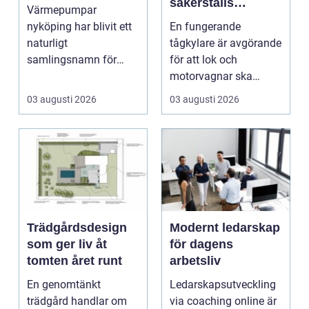
säkerställs
Värmepumpar
driftsäkra lok och
nyköping har blivit ett
En fungerande
tågsystem
naturligt
tågkylare är avgörande
samlingsnamn för
för att lok och
husägare som vill
motorvagnar ska
kombinera lägre ene...
kunna leverera pålitlig
03 augusti 2026
03 augusti 2026
drift d...
Trädgårdsdesign
Modernt ledarskap
som ger liv åt
för dagens
tomten året runt
arbetsliv
En genomtänkt
Ledarskapsutveckling
trädgård handlar om
via coaching online är