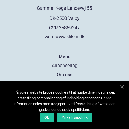
web:
www.klikko.dk
Menu
Annonsering
Om oss
Cookies
På vores website bruges cookies til at huske dine indstillinger,
Kontakta oss
statistik og personalisering af indhold og annoncer. Denne
Sitemap
information deles med tredjepart. Ved fortsat brug af websiden
godkender du cookiepolitikken.
Ok
Privatlivspolitik