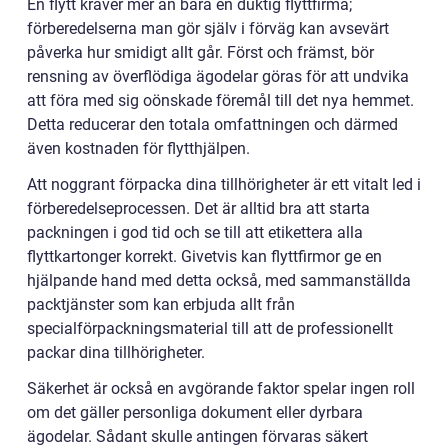
En flytt kräver mer än bara en duktig flyttfirma;
förberedelserna man gör själv i förväg kan avsevärt
påverka hur smidigt allt går. Först och främst, bör
rensning av överflödiga ägodelar göras för att undvika
att föra med sig oönskade föremål till det nya hemmet.
Detta reducerar den totala omfattningen och därmed
även kostnaden för flytthjälpen.
Att noggrant förpacka dina tillhörigheter är ett vitalt led i
förberedelseprocessen. Det är alltid bra att starta
packningen i god tid och se till att etikettera alla
flyttkartonger korrekt. Givetvis kan flyttfirmor ge en
hjälpande hand med detta också, med sammanställda
packtjänster som kan erbjuda allt från
specialförpackningsmaterial till att de professionellt
packar dina tillhörigheter.
Säkerhet är också en avgörande faktor spelar ingen roll
om det gäller personliga dokument eller dyrbara
ägodelar. Sådant skulle antingen förvaras säkert