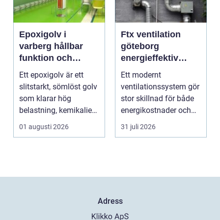
Epoxigolv i
Ftx ventilation
varberg hållbar
göteborg
funktion och
energieffektiv
snygg design i
lösning för ett
Ett epoxigolv är ett
Ett modernt
samma lösning
bättre
slitstarkt, sömlöst golv
ventilationssystem gör
inomhusklimat
som klarar hög
stor skillnad för både
belastning, kemikalier
energikostnader och
och väta utan at...
välmående. I en stad
01 augusti 2026
31 juli 2026
s...
Adress