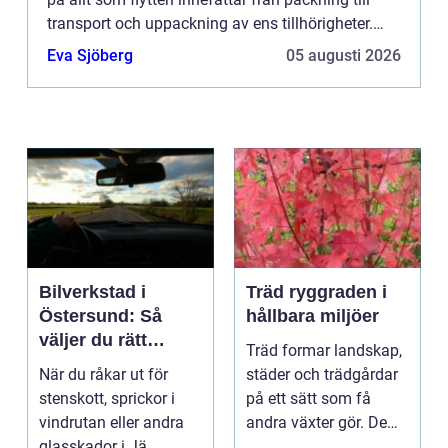
transport och uppackning av ens tillhörigheter.
Turligt nog erbjuder...
Eva Sjöberg
05 augusti 2026
Bilverkstad i
Träd ryggraden i
Östersund: Så
hållbara miljöer
väljer du rätt
Träd formar landskap,
verkstad för
När du råkar ut för
städer och trädgårdar
glasskador
stenskott, sprickor i
på ett sätt som få
vindrutan eller andra
andra växter gör. De
glasskador i Jä...
skapar rum, ger ...