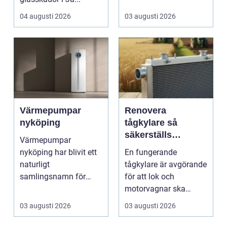
04 augusti 2026
03 augusti 2026
Värmepumpar
Renovera
nyköping
tågkylare så
säkerställs
Värmepumpar
driftsäkra lok och
nyköping har blivit ett
En fungerande
tågsystem
naturligt
tågkylare är avgörande
samlingsnamn för
för att lok och
husägare som vill
motorvagnar ska
kombinera lägre ene...
kunna leverera pålitlig
03 augusti 2026
03 augusti 2026
drift d...