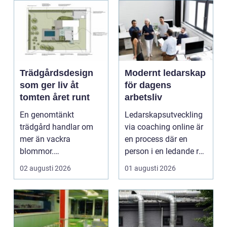
Trädgårdsdesign
Modernt ledarskap
som ger liv åt
för dagens
tomten året runt
arbetsliv
En genomtänkt
Ledarskapsutveckling
trädgård handlar om
via coaching online är
mer än vackra
en process där en
blommor.
person i en ledande roll
trädgårdsdesign
f&a...
02 augusti 2026
01 augusti 2026
förenar funktion, form
och ...