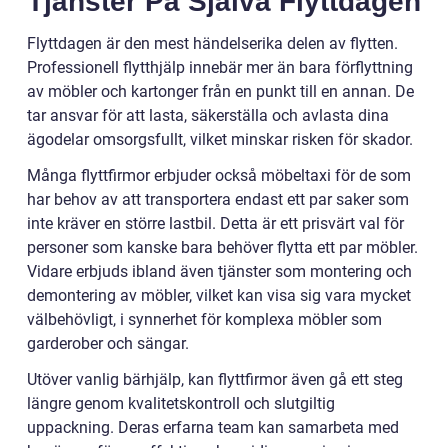
Tjänster På Själva Flyttdagen
Flyttdagen är den mest händelserika delen av flytten.
Professionell flytthjälp innebär mer än bara förflyttning
av möbler och kartonger från en punkt till en annan. De
tar ansvar för att lasta, säkerställa och avlasta dina
ägodelar omsorgsfullt, vilket minskar risken för skador.
Många flyttfirmor erbjuder också möbeltaxi för de som
har behov av att transportera endast ett par saker som
inte kräver en större lastbil. Detta är ett prisvärt val för
personer som kanske bara behöver flytta ett par möbler.
Vidare erbjuds ibland även tjänster som montering och
demontering av möbler, vilket kan visa sig vara mycket
välbehövligt, i synnerhet för komplexa möbler som
garderober och sängar.
Utöver vanlig bärhjälp, kan flyttfirmor även gå ett steg
längre genom kvalitetskontroll och slutgiltig
uppackning. Deras erfarna team kan samarbeta med