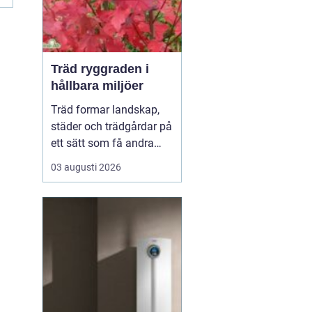
Träd ryggraden i
hållbara miljöer
Träd formar landskap,
städer och trädgårdar på
ett sätt som få andra
växter gör. De skapar
03 augusti 2026
rum, ger skugga, dämpar
buller och binder kol i
mark och biomassa.
Samtidigt bär de våra
årstider genom
blomning, fruktsättning,
sommargrönt och
flammande höst...