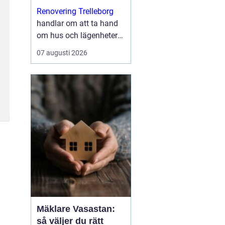
med kvalitet
Renovering Trelleborg
handlar om att ta hand
om hus och lägenheter
på ett sätt som både
07 augusti 2026
stärker vardagen och
höjer värdet på
bostaden. I en stad me...
Mäklare Vasastan:
så väljer du rätt