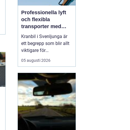
Professionella lyft
och flexibla
transporter med
kranbil i Svenljunga
Kranbil i Svenljunga är
ett begrepp som blir allt
viktigare för
byggföretag, lantbrukare,
05 augusti 2026
industrier och
privatpersoner som
behöver säkra lyft och
flexibla transporter i
södra Sverige. När tunga
material ska bå...