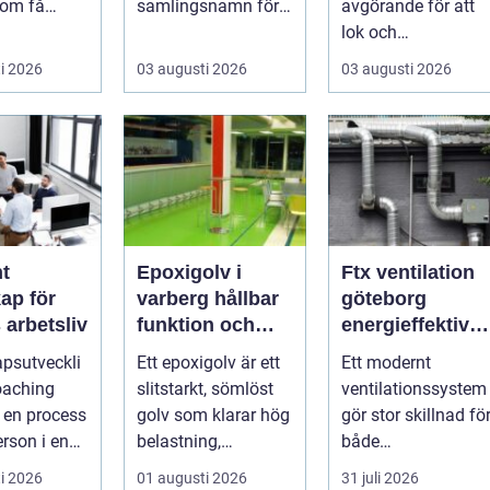
som få
samlingsnamn för
avgörande för att
xter gör. De
husägare som vill
lok och
m, ger ...
kombinera lägre
motorvagnar ska
i 2026
03 augusti 2026
03 augusti 2026
ene...
kunna leverera
pålitlig drift d...
t
Epoxigolv i
Ftx ventilation
ap för
varberg hållbar
göteborg
 arbetsliv
funktion och
energieffektiv
snygg design i
lösning för ett
psutveckli
Ett epoxigolv är ett
Ett modernt
samma lösning
bättre
oaching
slitstarkt, sömlöst
ventilationssystem
inomhusklimat
r en process
golv som klarar hög
gör stor skillnad fö
erson i en
belastning,
både
oll f&a...
kemikalier och väta
energikostnader oc
i 2026
01 augusti 2026
31 juli 2026