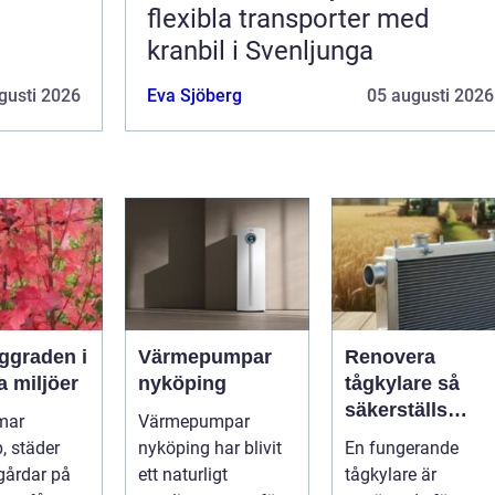
flexibla transporter med
kranbil i Svenljunga
gusti 2026
Eva Sjöberg
05 augusti 2026
Värmepumpar
Renovera
a miljöer
nyköping
tågkylare så
säkerställs
mar
Värmepumpar
driftsäkra lok
, städer
nyköping har blivit
En fungerande
och tågsystem
gårdar på
ett naturligt
tågkylare är