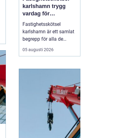
karlshamn trygg
vardag för
fastighetsägare
Fastighetsskötsel
karlshamn är ett samlat
begrepp för alla de
insatser som håller en
05 augusti 2026
fastighet ren, trygg och
välfungerande året runt.
Professionell skötsel av
ute- och innemiljö gör att
byggnader mår bättre,
boende trivs mer och
fastighetsägare får ...