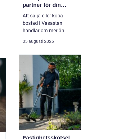
partner för din
bostadsaffär
Att sälja eller köpa
bostad i Vasastan
handlar om mer än
kvadratmeter och
05 augusti 2026
slutpris. Området bär på
en egen själ från
sekelskifteshus med
djupa fönsternischer till
funkisgator och lugna
innergårdar...
Fastighetsskötsel