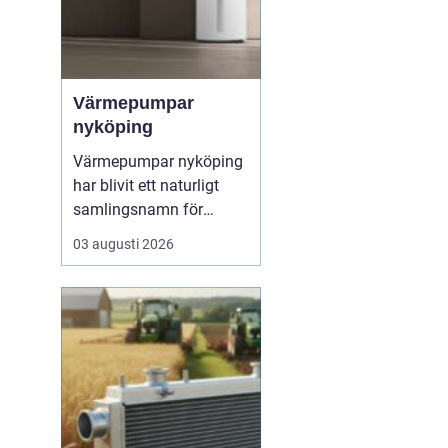
Värmepumpar
nyköping
Värmepumpar nyköping
har blivit ett naturligt
samlingsnamn för
husägare som vill
03 augusti 2026
kombinera lägre
energikostnader med
högre komfort och lägre
klimatpåverkan. Många
villor i området har äldre
elpannor, olja eller
direktverkande el, och
många ser hur en...