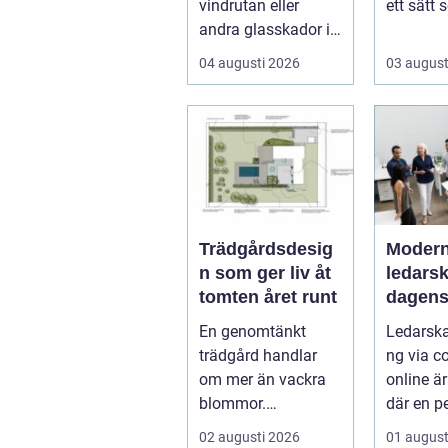
vindrutan eller
ett sätt 
andra glasskador i
andra vä
Jä...
skapar ru
04 augusti 2026
03 august
Trädgårdsdesig
Modern
n som ger liv åt
ledarsk
tomten året runt
dagens
En genomtänkt
Ledarska
trädgård handlar
ng via c
om mer än vackra
online ä
blommor.
där en p
trädgårdsdesign
ledande r
02 augusti 2026
01 august