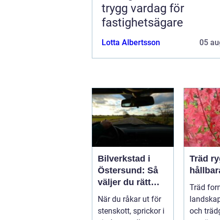
trygg vardag för
fastighetsägare
Lotta Albertsson
05 au
Bilverkstad i
Träd ryggraden i
Östersund: Så
hållbar
väljer du rätt
Träd for
verkstad för
När du råkar ut för
landskap
glasskador
stenskott, sprickor i
och träd