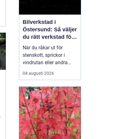
Bilverkstad i
Östersund: Så väljer
du rätt verkstad för
glasskador
När du råkar ut för
stenskott, sprickor i
vindrutan eller andra
glasskador i Jämtland är
04 augusti 2026
det viktigt att snabbt
hitta rätt hjälp. Lokala
vägförhållanden med
grus och kyla gör att
mindre bekymme...
r
h