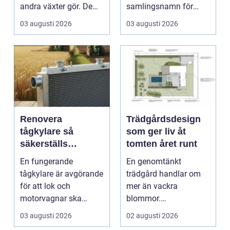
andra växter gör. De
samlingsnamn för
skapar rum, ger ...
husägare som vill
03 augusti 2026
03 augusti 2026
kombinera lägre ene...
Renovera
Trädgårdsdesign
tågkylare så
som ger liv åt
säkerställs
tomten året runt
driftsäkra lok och
En fungerande
En genomtänkt
tågsystem
tågkylare är avgörande
trädgård handlar om
för att lok och
mer än vackra
motorvagnar ska
blommor.
kunna leverera pålitlig
trädgårdsdesign
03 augusti 2026
02 augusti 2026
drift d...
förenar funktion, form