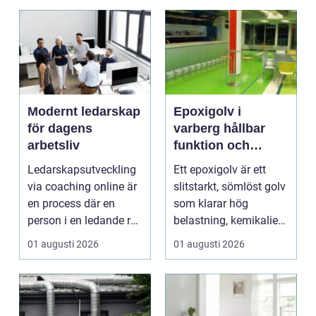
och ...
Modernt ledarskap
Epoxigolv i
för dagens
varberg hållbar
arbetsliv
funktion och
snygg design i
Ledarskapsutveckling
Ett epoxigolv är ett
samma lösning
via coaching online är
slitstarkt, sömlöst golv
en process där en
som klarar hög
person i en ledande roll
belastning, kemikalier
f&a...
och väta utan at...
01 augusti 2026
01 augusti 2026