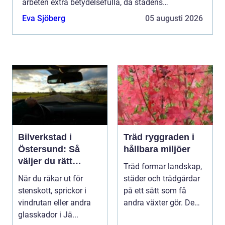
arbeten extra betydelsefulla, då stadens
markförh...
Eva Sjöberg
05 augusti 2026
Bilverkstad i
Träd ryggraden i
Östersund: Så
hållbara miljöer
väljer du rätt
Träd formar landskap,
verkstad för
När du råkar ut för
städer och trädgårdar
glasskador
stenskott, sprickor i
på ett sätt som få
vindrutan eller andra
andra växter gör. De
glasskador i Jä...
skapar rum, ger ...