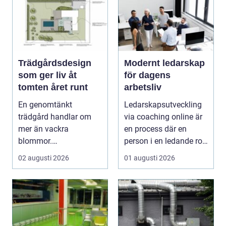
Trädgårdsdesign
Modernt ledarskap
som ger liv åt
för dagens
tomten året runt
arbetsliv
En genomtänkt
Ledarskapsutveckling
trädgård handlar om
via coaching online är
mer än vackra
en process där en
blommor.
person i en ledande roll
trädgårdsdesign
f&a...
02 augusti 2026
01 augusti 2026
förenar funktion, form
och ...