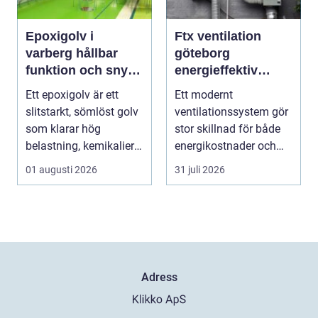
Epoxigolv i
Ftx ventilation
varberg hållbar
göteborg
funktion och snygg
energieffektiv
design i samma
lösning för ett
Ett epoxigolv är ett
Ett modernt
lösning
bättre
slitstarkt, sömlöst golv
ventilationssystem gör
inomhusklimat
som klarar hög
stor skillnad för både
belastning, kemikalier
energikostnader och
och väta utan at...
välmående. I en stad
01 augusti 2026
31 juli 2026
s...
Adress