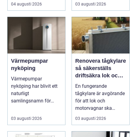
04 augusti 2026
03 augusti 2026
Värmepumpar
Renovera tågkylare
nyköping
så säkerställs
driftsäkra lok och
Värmepumpar
tågsystem
nyköping har blivit ett
En fungerande
naturligt
tågkylare är avgörande
samlingsnamn för
för att lok och
husägare som vill
motorvagnar ska
kombinera lägre ene...
kunna leverera pålitlig
03 augusti 2026
03 augusti 2026
drift d...