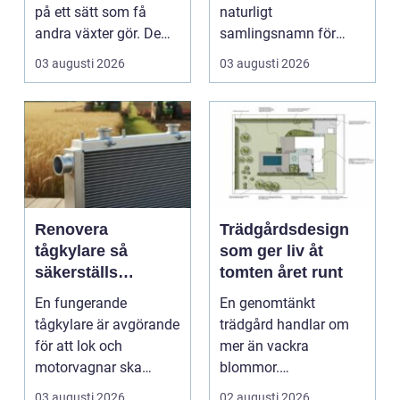
på ett sätt som få
naturligt
andra växter gör. De
samlingsnamn för
skapar rum, ger ...
husägare som vill
03 augusti 2026
03 augusti 2026
kombinera lägre ene...
Renovera
Trädgårdsdesign
tågkylare så
som ger liv åt
säkerställs
tomten året runt
driftsäkra lok och
En fungerande
En genomtänkt
tågsystem
tågkylare är avgörande
trädgård handlar om
för att lok och
mer än vackra
motorvagnar ska
blommor.
kunna leverera pålitlig
trädgårdsdesign
03 augusti 2026
02 augusti 2026