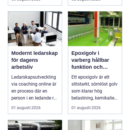
drift d...
förenar funktion, form
och ...
Modernt ledarskap
Epoxigolv i
för dagens
varberg hållbar
arbetsliv
funktion och
snygg design i
Ledarskapsutveckling
Ett epoxigolv är ett
samma lösning
via coaching online är
slitstarkt, sömlöst golv
en process där en
som klarar hög
person i en ledande roll
belastning, kemikalier
f&a...
och väta utan at...
01 augusti 2026
01 augusti 2026