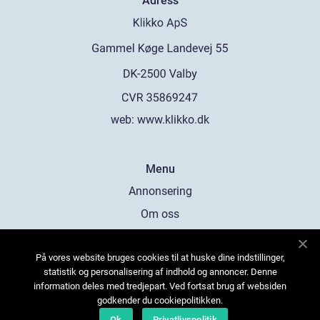
Adress
web:
www.klikko.dk
Menu
Annonsering
Om oss
Cookies
På vores website bruges cookies til at huske dine indstillinger,
Kontakta oss
statistik og personalisering af indhold og annoncer. Denne
Sitemap
information deles med tredjepart. Ved fortsat brug af websiden
godkender du cookiepolitikken.
Ok
Privatlivspolitik