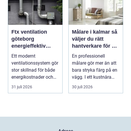
Ftx ventilation
Målare i kalmar så
göteborg
väljer du rätt
energieffektiv
hantverkare för ett
lösning för ett
hållbart resultat
Ett modernt
En professionell
bättre
ventilationssystem gör
målare gör mer än att
inomhusklimat
stor skillnad för både
bara stryka färg på en
energikostnader och
vägg. I ett kustnära
välmående. I en stad
område som Kalmar...
31 juli 2026
30 juli 2026
s...