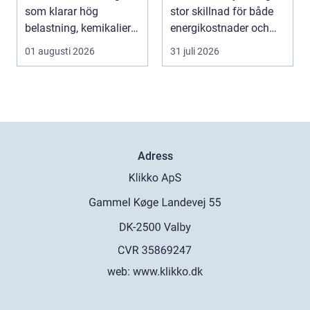
inomhusklimat
som klarar hög
stor skillnad för både
belastning, kemikalier
energikostnader och
och väta utan at...
välmående. I en stad
01 augusti 2026
31 juli 2026
s...
Adress
web:
www.klikko.dk