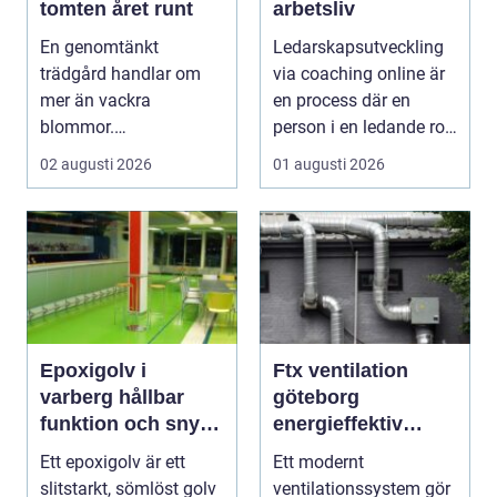
tomten året runt
arbetsliv
En genomtänkt
Ledarskapsutveckling
trädgård handlar om
via coaching online är
mer än vackra
en process där en
blommor.
person i en ledande roll
trädgårdsdesign
f&a...
02 augusti 2026
01 augusti 2026
förenar funktion, form
och ...
Epoxigolv i
Ftx ventilation
varberg hållbar
göteborg
funktion och snygg
energieffektiv
design i samma
lösning för ett
Ett epoxigolv är ett
Ett modernt
lösning
bättre
slitstarkt, sömlöst golv
ventilationssystem gör