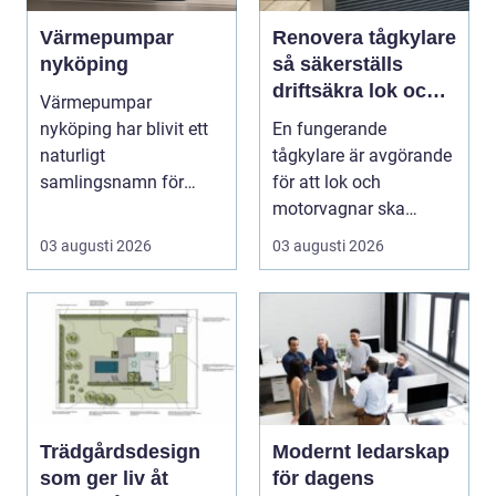
Värmepumpar
Renovera tågkylare
nyköping
så säkerställs
driftsäkra lok och
Värmepumpar
tågsystem
nyköping har blivit ett
En fungerande
naturligt
tågkylare är avgörande
samlingsnamn för
för att lok och
husägare som vill
motorvagnar ska
kombinera lägre ene...
kunna leverera pålitlig
03 augusti 2026
03 augusti 2026
drift d...
Trädgårdsdesign
Modernt ledarskap
som ger liv åt
för dagens