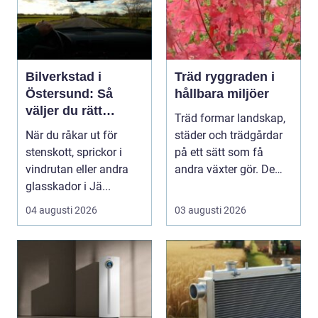
Bilverkstad i
Träd ryggraden i
Östersund: Så
hållbara miljöer
väljer du rätt
Träd formar landskap,
verkstad för
När du råkar ut för
städer och trädgårdar
glasskador
stenskott, sprickor i
på ett sätt som få
vindrutan eller andra
andra växter gör. De
glasskador i Jä...
skapar rum, ger ...
04 augusti 2026
03 augusti 2026