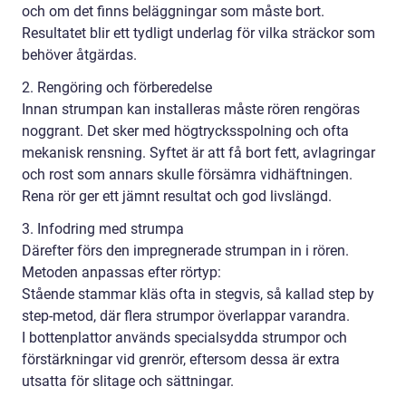
och om det finns beläggningar som måste bort.
Resultatet blir ett tydligt underlag för vilka sträckor som
behöver åtgärdas.
2. Rengöring och förberedelse
Innan strumpan kan installeras måste rören rengöras
noggrant. Det sker med högtrycksspolning och ofta
mekanisk rensning. Syftet är att få bort fett, avlagringar
och rost som annars skulle försämra vidhäftningen.
Rena rör ger ett jämnt resultat och god livslängd.
3. Infodring med strumpa
Därefter förs den impregnerade strumpan in i rören.
Metoden anpassas efter rörtyp:
Stående stammar kläs ofta in stegvis, så kallad step by
step-metod, där flera strumpor överlappar varandra.
I bottenplattor används specialsydda strumpor och
förstärkningar vid grenrör, eftersom dessa är extra
utsatta för slitage och sättningar.