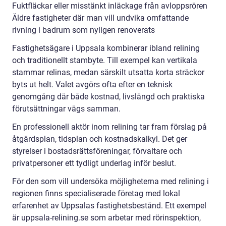
Fuktfläckar eller misstänkt inläckage från avloppsrören
Äldre fastigheter där man vill undvika omfattande
rivning i badrum som nyligen renoverats
Fastighetsägare i Uppsala kombinerar ibland relining
och traditionellt stambyte. Till exempel kan vertikala
stammar relinas, medan särskilt utsatta korta sträckor
byts ut helt. Valet avgörs ofta efter en teknisk
genomgång där både kostnad, livslängd och praktiska
förutsättningar vägs samman.
En professionell aktör inom relining tar fram förslag på
åtgärdsplan, tidsplan och kostnadskalkyl. Det ger
styrelser i bostadsrättsföreningar, förvaltare och
privatpersoner ett tydligt underlag inför beslut.
För den som vill undersöka möjligheterna med relining i
regionen finns specialiserade företag med lokal
erfarenhet av Uppsalas fastighetsbestånd. Ett exempel
är uppsala-relining.se som arbetar med rörinspektion,