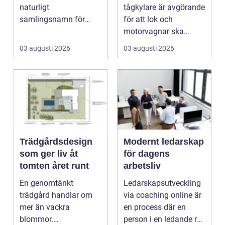
tågsystem
naturligt
tågkylare är avgörande
samlingsnamn för
för att lok och
husägare som vill
motorvagnar ska
kombinera lägre ene...
kunna leverera pålitlig
03 augusti 2026
03 augusti 2026
drift d...
Trädgårdsdesign
Modernt ledarskap
som ger liv åt
för dagens
tomten året runt
arbetsliv
En genomtänkt
Ledarskapsutveckling
trädgård handlar om
via coaching online är
mer än vackra
en process där en
blommor.
person i en ledande roll