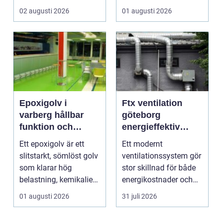
trädgårdsdesign
f&a...
02 augusti 2026
01 augusti 2026
förenar funktion, form
och ...
Epoxigolv i
Ftx ventilation
varberg hållbar
göteborg
funktion och
energieffektiv
snygg design i
lösning för ett
Ett epoxigolv är ett
Ett modernt
samma lösning
bättre
slitstarkt, sömlöst golv
ventilationssystem gör
inomhusklimat
som klarar hög
stor skillnad för både
belastning, kemikalier
energikostnader och
och väta utan at...
välmående. I en stad
01 augusti 2026
31 juli 2026
s...