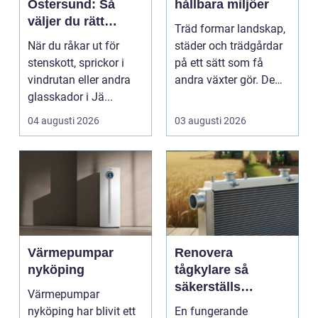
Östersund: Så
hållbara miljöer
väljer du rätt
Träd formar landskap,
verkstad för
När du råkar ut för
städer och trädgårdar
glasskador
stenskott, sprickor i
på ett sätt som få
vindrutan eller andra
andra växter gör. De
glasskador i Jä...
skapar rum, ger ...
04 augusti 2026
03 augusti 2026
Värmepumpar
Renovera
nyköping
tågkylare så
säkerställs
Värmepumpar
driftsäkra lok och
nyköping har blivit ett
En fungerande