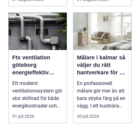
Ftx ventilation
Målare i kalmar så
göteborg
väljer du rätt
energieffektiv
hantverkare för ett
lösning för ett
hållbart resultat
Ett modernt
En professionell
bättre
ventilationssystem gör
målare gör mer än att
inomhusklimat
stor skillnad för både
bara stryka färg på en
energikostnader och
vägg. I ett kustnära
välmående. I en stad
område som Kalmar...
31 juli 2026
30 juli 2026
s...