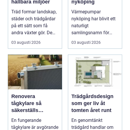
hållbara miljöer
nyköping
Träd formar landskap,
Värmepumpar
städer och trädgårdar
nyköping har blivit ett
på ett sätt som få
naturligt
andra växter gör. De
samlingsnamn för
skapar rum, ger ...
husägare som vill
03 augusti 2026
03 augusti 2026
kombinera lägre ene...
Renovera
Trädgårdsdesign
tågkylare så
som ger liv åt
säkerställs
tomten året runt
driftsäkra lok och
En fungerande
En genomtänkt
tågsystem
tågkylare är avgörande
trädgård handlar om