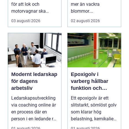
för att lok och
mer än vackra
motorvagnar ska
blommor.
kunna leverera pålitlig
trädgårdsdesign
03 augusti 2026
02 augusti 2026
drift d...
förenar funktion, form
och ...
Modernt ledarskap
Epoxigolv i
för dagens
varberg hållbar
arbetsliv
funktion och
snygg design i
Ledarskapsutveckling
Ett epoxigolv är ett
samma lösning
via coaching online är
slitstarkt, sömlöst golv
en process där en
som klarar hög
person i en ledande roll
belastning, kemikalier
f&a...
och väta utan at...
01 augusti 2026
01 augusti 2026