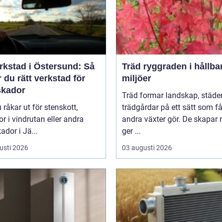
rkstad i Östersund: Så
Träd ryggraden i hållbara
r du rätt verkstad för
miljöer
skador
Träd formar landskap, städe
 råkar ut för stenskott,
trädgårdar på ett sätt som f
or i vindrutan eller andra
andra växter gör. De skapar 
ador i Jä...
ger ...
usti 2026
03 augusti 2026