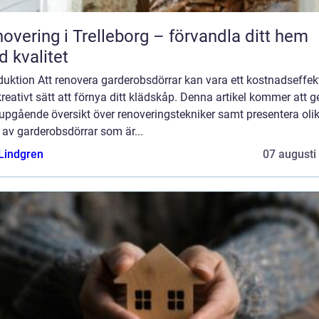
overing i Trelleborg – förvandla ditt hem
 kvalitet
duktion Att renovera garderobsdörrar kan vara ett kostnadseffekt
reativt sätt att förnya ditt klädskåp. Denna artikel kommer att g
upgående översikt över renoveringstekniker samt presentera oli
 av garderobsdörrar som är...
 Lindgren
07 augusti