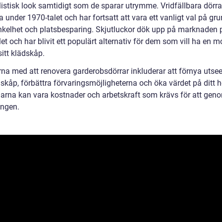
istisk look samtidigt som de sparar utrymme. Vridfällbara dörra
 under 1970-talet och har fortsatt att vara ett vanligt val på gr
nkelhet och platsbesparing. Skjutluckor dök upp på marknaden 
et och har blivit ett populärt alternativ för dem som vill ha en 
sitt klädskåp.
rna med att renovera garderobsdörrar inkluderar att förnya utse
dskåp, förbättra förvaringsmöjligheterna och öka värdet på ditt 
arna kan vara kostnader och arbetskraft som krävs för att gen
ingen.