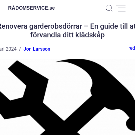
RÅDOMSERVICE.
se
Renovera garderobsdörrar – En guide till at
förvandla ditt klädskåp
red
ari 2024
Jon Larsson