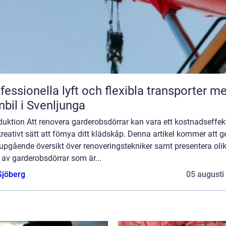
fessionella lyft och flexibla transporter m
nbil i Svenljunga
duktion Att renovera garderobsdörrar kan vara ett kostnadseffekt
reativt sätt att förnya ditt klädskåp. Denna artikel kommer att g
upgående översikt över renoveringstekniker samt presentera oli
 av garderobsdörrar som är...
Sjöberg
05 augusti