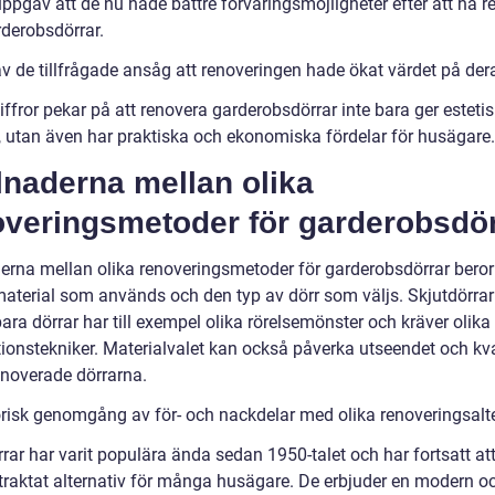
ppgav att de nu hade bättre förvaringsmöjligheter efter att ha r
rderobsdörrar.
v de tillfrågade ansåg att renoveringen hade ökat värdet på de
ffror pekar på att renovera garderobsdörrar inte bara ger esteti
r, utan även har praktiska och ekonomiska fördelar för husägare.
lnaderna mellan olika
overingsmetoder för garderobsdör
derna mellan olika renoveringsmetoder för garderobsdörrar beror
material som används och den typ av dörr som väljs. Skjutdörra
bara dörrar har till exempel olika rörelsemönster och kräver olika
tionstekniker. Materialvalet kan också påverka utseendet och kva
enoverade dörrarna.
orisk genomgång av för- och nackdelar med olika renoveringsalt
rar har varit populära ända sedan 1950-talet och har fortsatt at
ertraktat alternativ för många husägare. De erbjuder en modern o