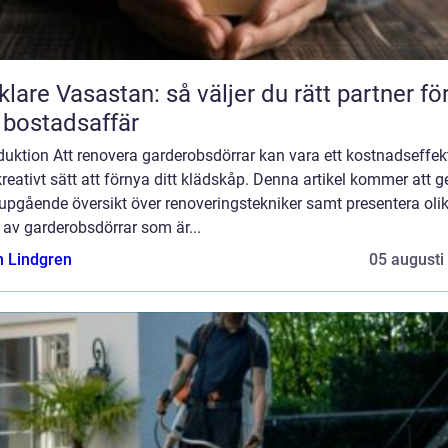
lare Vasastan: så väljer du rätt partner fö
 bostadsaffär
duktion Att renovera garderobsdörrar kan vara ett kostnadseffekt
reativt sätt att förnya ditt klädskåp. Denna artikel kommer att g
upgående översikt över renoveringstekniker samt presentera oli
 av garderobsdörrar som är...
n Lindgren
05 augusti