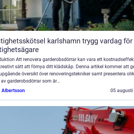
ghetsskötsel karlshamn trygg vardag för
tighetsägare
duktion Att renovera garderobsdörrar kan vara ett kostnadseffekt
reativt sätt att förnya ditt klädskåp. Denna artikel kommer att g
upgående översikt över renoveringstekniker samt presentera oli
 av garderobsdörrar som är...
a Albertsson
05 augusti