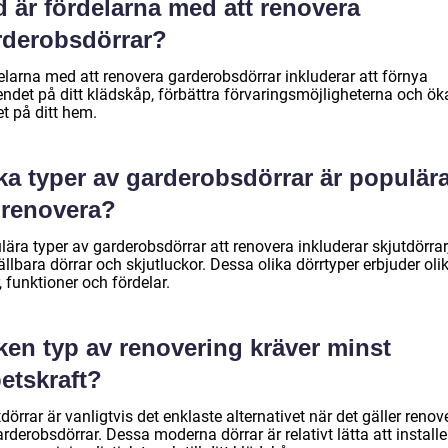
 är fördelarna med att renovera
rderobsdörrar?
elarna med att renovera garderobsdörrar inkluderar att förnya
endet på ditt klädskåp, förbättra förvaringsmöjligheterna och ök
t på ditt hem.
ka typer av garderobsdörrar är populär
 renovera?
ära typer av garderobsdörrar att renovera inkluderar skjutdörrar
ällbara dörrar och skjutluckor. Dessa olika dörrtyper erbjuder oli
r, funktioner och fördelar.
ken typ av renovering kräver minst
etskraft?
dörrar är vanligtvis det enklaste alternativet när det gäller renov
rderobsdörrar. Dessa moderna dörrar är relativt lätta att installe