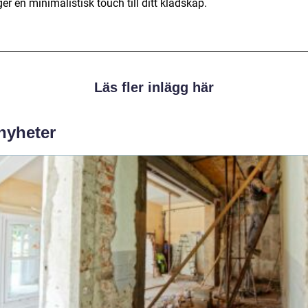
er en minimalistisk touch till ditt klädskåp.
Läs fler inlägg här
 nyheter