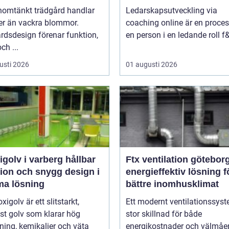
nomtänkt trädgård handlar
Ledarskapsutveckling via
r än vackra blommor.
coaching online är en proces
rdsdesign förenar funktion,
en person i en ledande roll f&
ch ...
usti 2026
01 augusti 2026
olv i varberg hållbar
Ftx ventilation götebor
tion och snygg design i
energieffektiv lösning fö
a lösning
bättre inomhusklimat
xigolv är ett slitstarkt,
Ett modernt ventilationssys
st golv som klarar hög
stor skillnad för både
ning, kemikalier och väta
energikostnader och välmåen