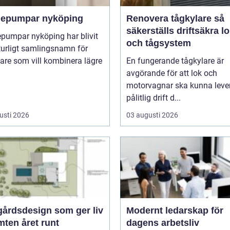
epumpar nyköping
Renovera tågkylare så
säkerställs driftsäkra l
pumpar nyköping har blivit
och tågsystem
turligt samlingsnamn för
are som vill kombinera lägre
En fungerande tågkylare är
avgörande för att lok och
motorvagnar ska kunna leve
pålitlig drift d...
usti 2026
03 augusti 2026
gårdsdesign som ger liv
Modernt ledarskap för
mten året runt
dagens arbetsliv