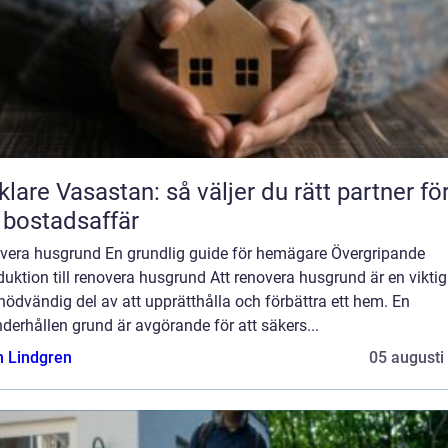
lare Vasastan: så väljer du rätt partner fö
 bostadsaffär
vera husgrund En grundlig guide för hemägare Övergripande
duktion till renovera husgrund Att renovera husgrund är en vikti
nödvändig del av att upprätthålla och förbättra ett hem. En
derhållen grund är avgörande för att säkers...
n Lindgren
05 augusti