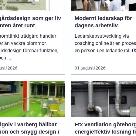
gårdsdesign som ger liv
Modernt ledarskap för
mten året runt
dagens arbetsliv
nomtänkt trädgård handlar
Ledarskapsutveckling via
r än vackra blommor.
coaching online är en proces
rdsdesign förenar funktion,
en person i en ledande roll f&
ch ...
usti 2026
01 augusti 2026
olv i varberg hållbar
Ftx ventilation götebor
tion och snygg design i
energieffektiv lösning fö