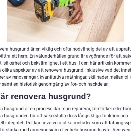
vera husgrund är en viktig och ofta nödvändig del av att upprätt
ättra ett hem. En välunderhållen grund är avgörande för att säke
et, säkerhet och bekvämlighet i ett hus. I den här artikeln kommer 
 olika aspekter av att renovera husgrund, inklusive vad det inne
per av renoveringar, kvantitativa mätningar, skillnader mellan oli
 samt en historisk genomgång av för- och nackdelar.
 är renovera husgrund?
a husgrund är en process där man reparerar, förstärker eller för
ga husgrunden för att säkerställa dess långsiktiga funktion och
ell integritet. Det kan involvera olika metoder som att tätningssp
 förstärka med armeringsjärn eller hela husgrundsbyte. Renover