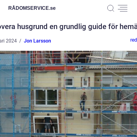
RÅDOMSERVICE.
se
vera husgrund en grundlig guide för hem
red
ari 2024
Jon Larsson