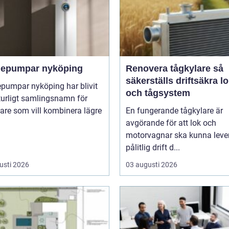
epumpar nyköping
Renovera tågkylare så
säkerställs driftsäkra l
pumpar nyköping har blivit
och tågsystem
turligt samlingsnamn för
are som vill kombinera lägre
En fungerande tågkylare är
avgörande för att lok och
motorvagnar ska kunna leve
pålitlig drift d...
usti 2026
03 augusti 2026