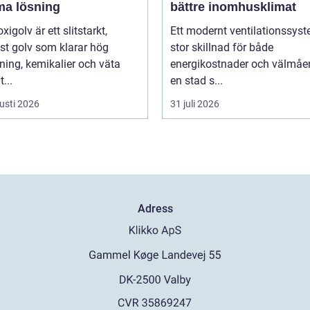
a lösning
bättre inomhusklimat
xigolv är ett slitstarkt,
Ett modernt ventilationssys
st golv som klarar hög
stor skillnad för både
ning, kemikalier och väta
energikostnader och välmåen
...
en stad s...
usti 2026
31 juli 2026
Adress