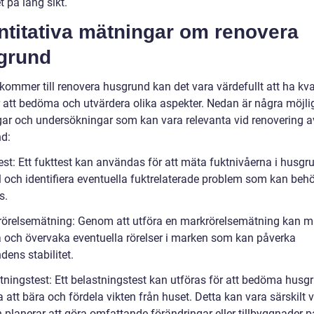
et på lång sikt.
ntitativa mätningar om renovera
grund
kommer till renovera husgrund kan det vara värdefullt att ha kva
r att bedöma och utvärdera olika aspekter. Nedan är några möjli
ar och undersökningar som kan vara relevanta vid renovering a
d:
test: Ett fukttest kan användas för att mäta fuktnivåerna i husg
l och identifiera eventuella fuktrelaterade problem som kan beh
s.
rörelsemätning: Genom att utföra en markrörelsemätning kan 
och övervaka eventuella rörelser i marken som kan påverka
ens stabilitet.
stningstest: Ett belastningstest kan utföras för att bedöma hus
att bära och fördela vikten från huset. Detta kan vara särskilt v
planerar att göra omfattande förändringar eller tillbyggnader p