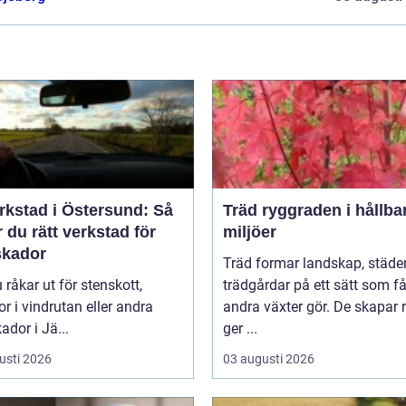
rkstad i Östersund: Så
Träd ryggraden i hållbara
r du rätt verkstad för
miljöer
skador
Träd formar landskap, städe
 råkar ut för stenskott,
trädgårdar på ett sätt som f
or i vindrutan eller andra
andra växter gör. De skapar 
ador i Jä...
ger ...
usti 2026
03 augusti 2026