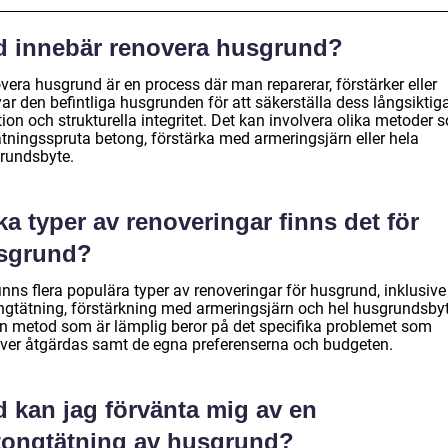
d innebär renovera husgrund?
vera husgrund är en process där man reparerar, förstärker eller
ar den befintliga husgrunden för att säkerställa dess långsiktig
ion och strukturella integritet. Det kan involvera olika metoder 
ätningsspruta betong, förstärka med armeringsjärn eller hela
rundsbyte.
ka typer av renoveringar finns det för
sgrund?
inns flera populära typer av renoveringar för husgrund, inklusive
ngtätning, förstärkning med armeringsjärn och hel husgrundsbyt
en metod som är lämplig beror på det specifika problemet som
ver åtgärdas samt de egna preferenserna och budgeten.
d kan jag förvänta mig av en
tongtätning av husgrund?