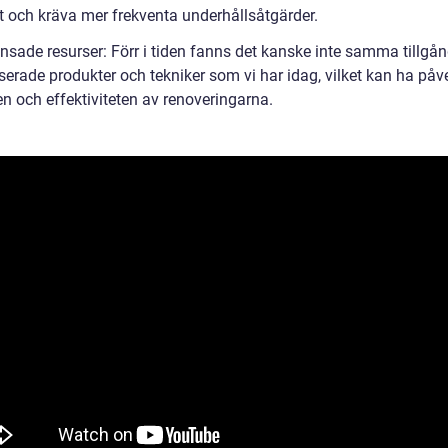
kt och kräva mer frekventa underhållsåtgärder.
sade resurser: Förr i tiden fanns det kanske inte samma tillgång
serade produkter och tekniker som vi har idag, vilket kan ha påv
en och effektiviteten av renoveringarna.