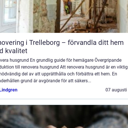
overing i Trelleborg – förvandla ditt hem
 kvalitet
vera husgrund En grundlig guide för hemägare Övergripande
duktion till renovera husgrund Att renovera husgrund är en vikti
nödvändig del av att upprätthålla och förbättra ett hem. En
derhållen grund är avgörande för att säkers...
 Lindgren
07 augusti