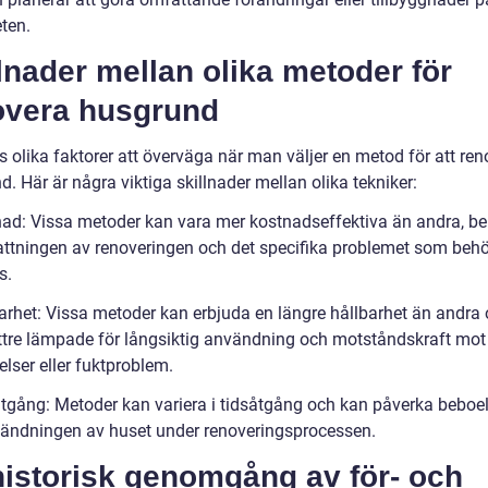
ten.
lnader mellan olika metoder för
overa husgrund
s olika faktorer att överväga när man väljer en metod för att re
. Här är några viktiga skillnader mellan olika tekniker:
nad: Vissa metoder kan vara mer kostnadseffektiva än andra, b
ttningen av renoveringen och det specifika problemet som beh
s.
barhet: Vissa metoder kan erbjuda en längre hållbarhet än andra
ttre lämpade för långsiktig användning och motståndskraft mot
lser eller fuktproblem.
åtgång: Metoder kan variera i tidsåtgång och kan påverka beboe
ändningen av huset under renoveringsprocessen.
historisk genomgång av för- och