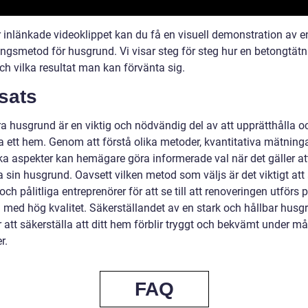
r inlänkade videoklippet kan du få en visuell demonstration av e
ingsmetod för husgrund. Vi visar steg för steg hur en betongtätn
ch vilka resultat man kan förvänta sig.
sats
a husgrund är en viktig och nödvändig del av att upprätthålla o
ra ett hem. Genom att förstå olika metoder, kvantitativa mätning
ska aspekter kan hemägare göra informerade val när det gäller at
 sin husgrund. Oavsett vilken metod som väljs är det viktigt att 
och pålitliga entreprenörer för att se till att renoveringen utförs p
h med hög kvalitet. Säkerställandet av en stark och hållbar husg
att säkerställa att ditt hem förblir tryggt och bekvämt under m
r.
FAQ