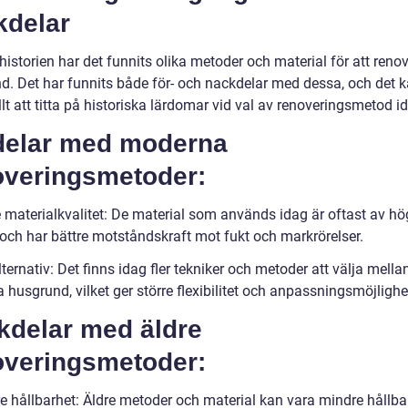
kdelar
istorien har det funnits olika metoder och material för att reno
d. Det har funnits både för- och nackdelar med dessa, och det 
lt att titta på historiska lärdomar vid val av renoveringsmetod i
delar med moderna
overingsmetoder:
e materialkvalitet: De material som används idag är oftast av hö
 och har bättre motståndskraft mot fukt och markrörelser.
lternativ: Det finns idag fler tekniker och metoder att välja mellan
 husgrund, vilket ger större flexibilitet och anpassningsmöjlighe
kdelar med äldre
overingsmetoder:
e hållbarhet: Äldre metoder och material kan vara mindre hållba