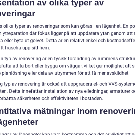
entation av olika typer av
overingar
ns olika typer av renoveringar som kan göras i en lägenhet. En p
n ytreparation där fokus ligger på att uppdatera ytan genom att 
a eller byta ut golvet. Detta är en relativt enkel och kostnadseffe
tt fräscha upp sitt hem.
n typ av renovering är en fysisk förändring av rummens struktur
fatta att ta bort eller bygga om väggar, vilket ger möjlighet att 
 planlösning eller dela av utrymmen för att få mer avskildhet.
ig typ av renovering är också att uppgradera el- och VVS-system
en. Detta innefattar installation av nya elledningar, armaturer o
förbättra säkerheten och effektiviteten i bostaden.
ntitativa mätningar inom renover
lägenheter
ingar av lägenheter kan vara kostsamma och det är viktigt att g