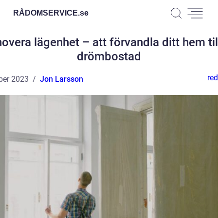
RÅDOMSERVICE.
se
overa lägenhet – att förvandla ditt hem til
drömbostad
red
ber 2023
Jon Larsson