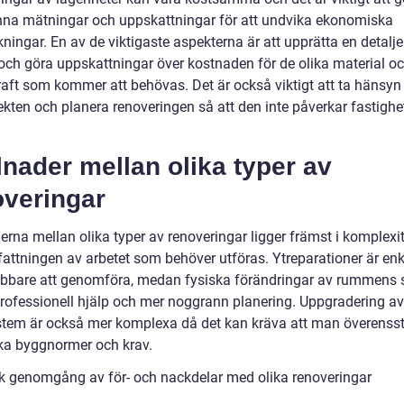
na mätningar och uppskattningar för att undvika ekonomiska
ningar. En av de viktigaste aspekterna är att upprätta en detalj
och göra uppskattningar över kostnaden för de olika material o
aft som kommer att behövas. Det är också viktigt att ta hänsyn t
ekten och planera renoveringen så att den inte påverkar fastigh
lnader mellan olika typer av
overingar
erna mellan olika typer av renoveringar ligger främst i komplexi
attningen av arbetet som behöver utföras. Ytreparationer är enk
bbare att genomföra, medan fysiska förändringar av rummens s
professionell hjälp och mer noggrann planering. Uppgradering av
tem är också mer komplexa då det kan kräva att man överens
ka byggnormer och krav.
sk genomgång av för- och nackdelar med olika renoveringar