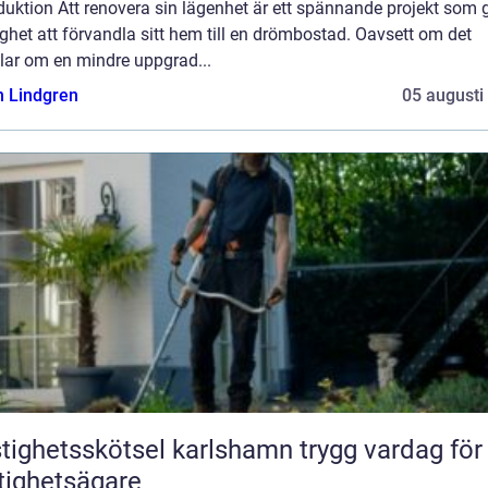
duktion Att renovera sin lägenhet är ett spännande projekt som 
ghet att förvandla sitt hem till en drömbostad. Oavsett om det
lar om en mindre uppgrad...
n Lindgren
05 augusti
ghetsskötsel karlshamn trygg vardag för
tighetsägare