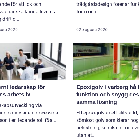
nde för att lok och
trädgårdsdesign förenar funk
vagnar ska kunna leverera
form och ...
g drift d...
usti 2026
02 augusti 2026
rnt ledarskap för
Epoxigolv i varberg hållbar
ns arbetsliv
funktion och snygg des
samma lösning
skapsutveckling via
ng online är en process där
Ett epoxigolv är ett slitstarkt,
son i en ledande roll f&a...
sömlöst golv som klarar hög
belastning, kemikalier och v
utan at...