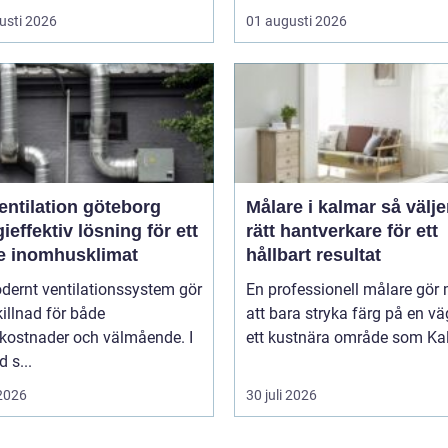
usti 2026
01 augusti 2026
entilation göteborg
Målare i kalmar så väljer du
ieffektiv lösning för ett
rätt hantverkare för ett
re inomhusklimat
hållbart resultat
dernt ventilationssystem gör
En professionell målare gör
killnad för både
att bara stryka färg på en vä
ikostnader och välmående. I
ett kustnära område som Kal
d s...
 2026
30 juli 2026