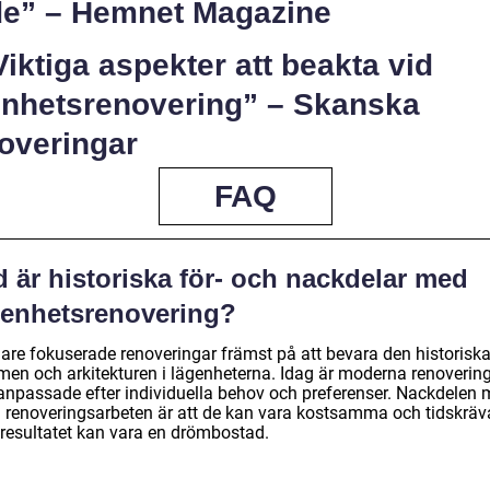
de” – Hemnet Magazine
Viktiga aspekter att beakta vid
enhetsrenovering” – Skanska
overingar
FAQ
 är historiska för- och nackdelar med
genhetsrenovering?
gare fokuserade renoveringar främst på att bevara den historisk
men och arkitekturen i lägenheterna. Idag är moderna renoverin
anpassade efter individuella behov och preferenser. Nackdelen
a renoveringsarbeten är att de kan vara kostsamma och tidskräv
resultatet kan vara en drömbostad.