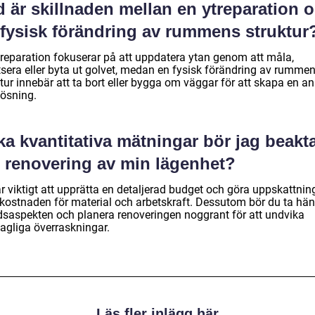
 är skillnaden mellan en ytreparation 
 fysisk förändring av rummens struktur
treparation fokuserar på att uppdatera ytan genom att måla,
tsera eller byta ut golvet, medan en fysisk förändring av rumme
tur innebär att ta bort eller bygga om väggar för att skapa en a
lösning.
ka kvantitativa mätningar bör jag beakt
d renovering av min lägenhet?
r viktigt att upprätta en detaljerad budget och göra uppskattnin
 kostnaden för material och arbetskraft. Dessutom bör du ta hä
tidsaspekten och planera renoveringen noggrant för att undvika
agliga överraskningar.
Läs fler inlägg här