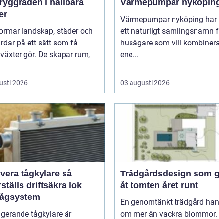
Värmepumpar nyköpin
er
Värmepumpar nyköping har b
ormar landskap, städer och
ett naturligt samlingsnamn f
rdar på ett sätt som få
husägare som vill kombinera
växter gör. De skapar rum,
ene...
usti 2026
03 augusti 2026
era tågkylare så
Trädgårdsdesign som ge
ställs driftsäkra lok
åt tomten året runt
tågsystem
En genomtänkt trädgård han
gerande tågkylare är
om mer än vackra blommor.