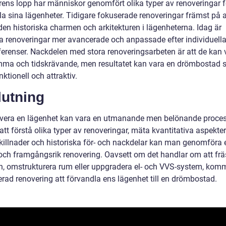
rens lopp har människor genomfört olika typer av renoveringar f
la sina lägenheter. Tidigare fokuserade renoveringar främst på a
den historiska charmen och arkitekturen i lägenheterna. Idag är
 renoveringar mer avancerade och anpassade efter individuell
ferenser. Nackdelen med stora renoveringsarbeten är att de kan 
ma och tidskrävande, men resultatet kan vara en drömbostad 
ktionell och attraktiv.
lutning
overa en lägenhet kan vara en utmanande men belönande proces
tt förstå olika typer av renoveringar, mäta kvantitativa aspekte
skillnader och historiska för- och nackdelar kan man genomföra 
och framgångsrik renovering. Oavsett om det handlar om att fr
n, omstrukturera rum eller uppgradera el- och VVS-system, kom
erad renovering att förvandla ens lägenhet till en drömbostad.