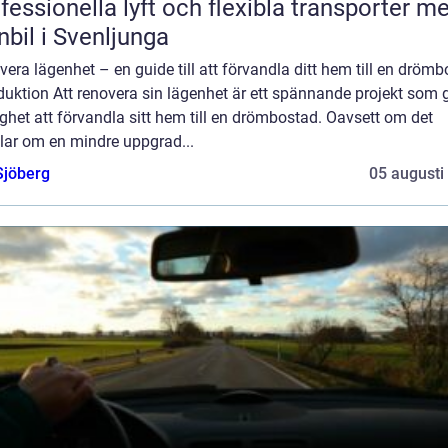
fessionella lyft och flexibla transporter m
nbil i Svenljunga
era lägenhet – en guide till att förvandla ditt hem till en dröm
duktion Att renovera sin lägenhet är ett spännande projekt som 
ghet att förvandla sitt hem till en drömbostad. Oavsett om det
lar om en mindre uppgrad...
Sjöberg
05 augusti