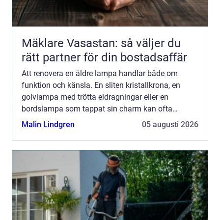
Mäklare Vasastan: så väljer du
rätt partner för din bostadsaffär
Att renovera en äldre lampa handlar både om
funktion och känsla. En sliten kristallkrona, en
golvlampa med trötta eldragningar eller en
bordslampa som tappat sin charm kan ofta
räddas. I stället för att köpa nytt går det att bevara
Malin Lindgren
05 augusti 2026
form, historia och...