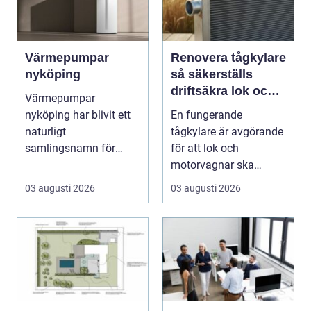
Värmepumpar
Renovera tågkylare
nyköping
så säkerställs
driftsäkra lok och
Värmepumpar
tågsystem
nyköping har blivit ett
En fungerande
naturligt
tågkylare är avgörande
samlingsnamn för
för att lok och
husägare som vill
motorvagnar ska
kombinera lägre ene...
kunna leverera pålitlig
03 augusti 2026
03 augusti 2026
drift d...