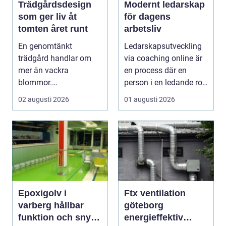
Trädgårdsdesign
Modernt ledarskap
som ger liv åt
för dagens
tomten året runt
arbetsliv
En genomtänkt
Ledarskapsutveckling
trädgård handlar om
via coaching online är
mer än vackra
en process där en
blommor.
person i en ledande roll
trädgårdsdesign
f&a...
02 augusti 2026
01 augusti 2026
förenar funktion, form
och ...
Epoxigolv i
Ftx ventilation
varberg hållbar
göteborg
funktion och snygg
energieffektiv