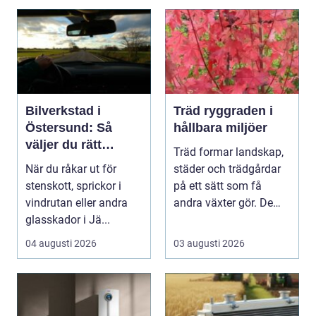
Bilverkstad i
Träd ryggraden i
Östersund: Så
hållbara miljöer
väljer du rätt
Träd formar landskap,
verkstad för
När du råkar ut för
städer och trädgårdar
glasskador
stenskott, sprickor i
på ett sätt som få
vindrutan eller andra
andra växter gör. De
glasskador i Jä...
skapar rum, ger ...
04 augusti 2026
03 augusti 2026