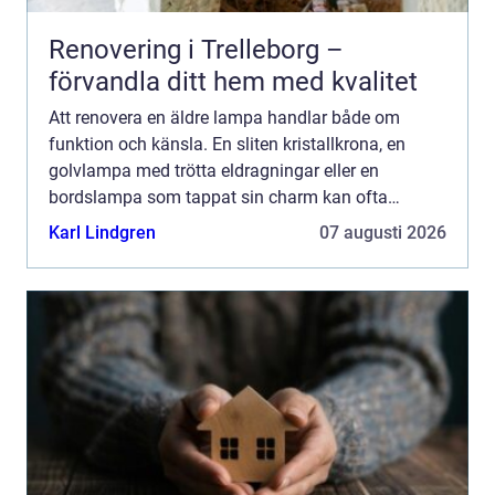
Renovering i Trelleborg –
förvandla ditt hem med kvalitet
Att renovera en äldre lampa handlar både om
funktion och känsla. En sliten kristallkrona, en
golvlampa med trötta eldragningar eller en
bordslampa som tappat sin charm kan ofta
räddas. I stället för att köpa nytt går det att bevara
Karl Lindgren
07 augusti 2026
form, historia och...