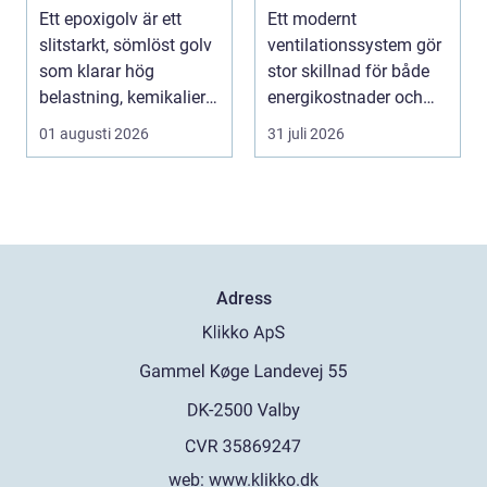
design i samma
lösning för ett
Ett epoxigolv är ett
Ett modernt
lösning
bättre
slitstarkt, sömlöst golv
ventilationssystem gör
inomhusklimat
som klarar hög
stor skillnad för både
belastning, kemikalier
energikostnader och
och väta utan at...
välmående. I en stad
01 augusti 2026
31 juli 2026
s...
Adress
web:
www.klikko.dk