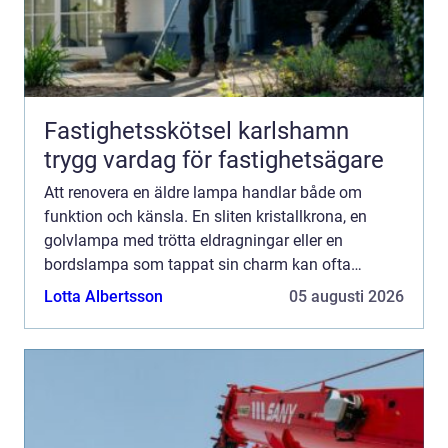
Fastighetsskötsel karlshamn
trygg vardag för fastighetsägare
Att renovera en äldre lampa handlar både om
funktion och känsla. En sliten kristallkrona, en
golvlampa med trötta eldragningar eller en
bordslampa som tappat sin charm kan ofta
räddas. I stället för att köpa nytt går det att bevara
Lotta Albertsson
05 augusti 2026
form, historia och...