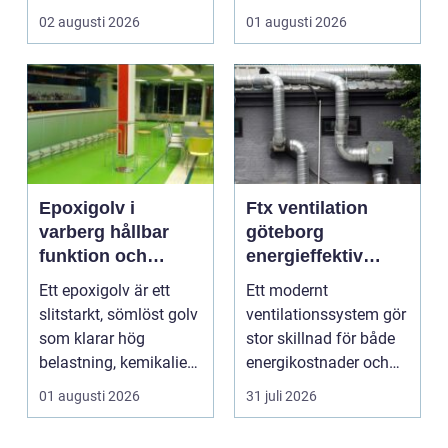
trädgårdsdesign
f&a...
02 augusti 2026
01 augusti 2026
förenar funktion, form
och ...
Epoxigolv i
Ftx ventilation
varberg hållbar
göteborg
funktion och
energieffektiv
snygg design i
lösning för ett
Ett epoxigolv är ett
Ett modernt
samma lösning
bättre
slitstarkt, sömlöst golv
ventilationssystem gör
inomhusklimat
som klarar hög
stor skillnad för både
belastning, kemikalier
energikostnader och
och väta utan at...
välmående. I en stad
01 augusti 2026
31 juli 2026
s...