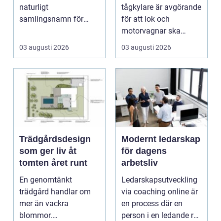
tågsystem
naturligt
tågkylare är avgörande
samlingsnamn för
för att lok och
husägare som vill
motorvagnar ska
kombinera lägre ene...
kunna leverera pålitlig
03 augusti 2026
03 augusti 2026
drift d...
Trädgårdsdesign
Modernt ledarskap
som ger liv åt
för dagens
tomten året runt
arbetsliv
En genomtänkt
Ledarskapsutveckling
trädgård handlar om
via coaching online är
mer än vackra
en process där en
blommor.
person i en ledande roll