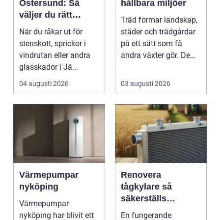
Östersund: Så
hållbara miljöer
väljer du rätt
Träd formar landskap,
verkstad för
När du råkar ut för
städer och trädgårdar
glasskador
stenskott, sprickor i
på ett sätt som få
vindrutan eller andra
andra växter gör. De
glasskador i Jä...
skapar rum, ger ...
04 augusti 2026
03 augusti 2026
Värmepumpar
Renovera
nyköping
tågkylare så
säkerställs
Värmepumpar
driftsäkra lok och
nyköping har blivit ett
En fungerande