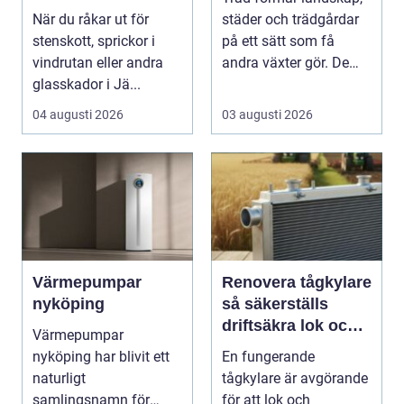
verkstad för
När du råkar ut för
städer och trädgårdar
glasskador
stenskott, sprickor i
på ett sätt som få
vindrutan eller andra
andra växter gör. De
glasskador i Jä...
skapar rum, ger ...
04 augusti 2026
03 augusti 2026
Värmepumpar
Renovera tågkylare
nyköping
så säkerställs
driftsäkra lok och
Värmepumpar
tågsystem
nyköping har blivit ett
En fungerande
naturligt
tågkylare är avgörande
samlingsnamn för
för att lok och