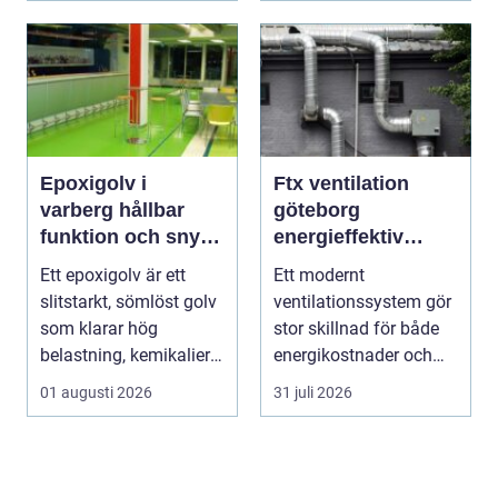
och ...
Epoxigolv i
Ftx ventilation
varberg hållbar
göteborg
funktion och snygg
energieffektiv
design i samma
lösning för ett
Ett epoxigolv är ett
Ett modernt
lösning
bättre
slitstarkt, sömlöst golv
ventilationssystem gör
inomhusklimat
som klarar hög
stor skillnad för både
belastning, kemikalier
energikostnader och
och väta utan at...
välmående. I en stad
01 augusti 2026
31 juli 2026
s...