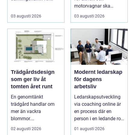
husägare som vill
motorvagnar ska
kombinera lägre ene...
kunna leverera pålitlig
03 augusti 2026
03 augusti 2026
drift d...
Trädgårdsdesign
Modernt ledarskap
som ger liv åt
för dagens
tomten året runt
arbetsliv
En genomtänkt
Ledarskapsutveckling
trädgård handlar om
via coaching online är
mer än vackra
en process där en
blommor.
person i en ledande roll
trädgårdsdesign
f&a...
02 augusti 2026
01 augusti 2026
förenar funktion, form