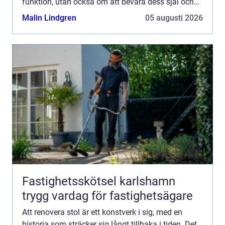
funktion, utan också om att bevara dess själ och
estetik. ...
Malin Lindgren
05 augusti 2026
Fastighetsskötsel karlshamn
trygg vardag för fastighetsägare
Att renovera stol är ett konstverk i sig, med en
historia som sträcker sig långt tillbaka i tiden. Det