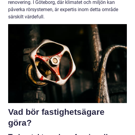
renovering. I Göteborg, där klimatet och miljön kan
påverka rörsystemen, är expertis inom detta område
särskilt värdefull.
Vad bör fastighetsägare
göra?