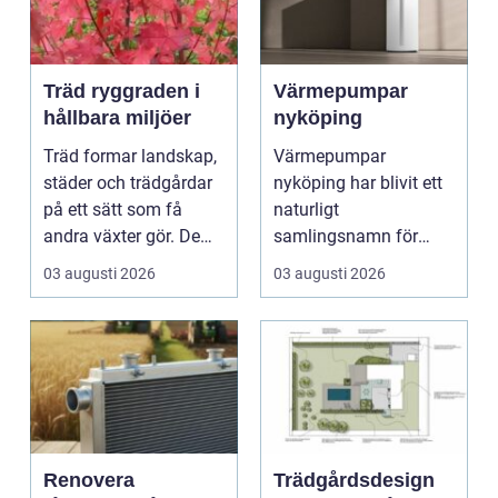
Träd ryggraden i
Värmepumpar
hållbara miljöer
nyköping
Träd formar landskap,
Värmepumpar
städer och trädgårdar
nyköping har blivit ett
på ett sätt som få
naturligt
andra växter gör. De
samlingsnamn för
skapar rum, ger ...
husägare som vill
03 augusti 2026
03 augusti 2026
kombinera lägre ene...
Renovera
Trädgårdsdesign