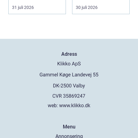
välmående. I en stad
område som Kalmar...
31 juli 2026
30 juli 2026
s...
Adress
web:
www.klikko.dk
Menu
Annonsering