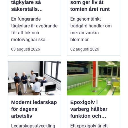
tågkylare så
som ger liv åt
säkerställs
tomten året runt
driftsäkra lok och
En fungerande
En genomtänkt
tågsystem
tågkylare är avgörande
trädgård handlar om
för att lok och
mer än vackra
motorvagnar ska
blommor.
kunna leverera pålitlig
trädgårdsdesign
03 augusti 2026
02 augusti 2026
drift d...
förenar funktion, form
och ...
Modernt ledarskap
Epoxigolv i
för dagens
varberg hållbar
arbetsliv
funktion och
snygg design i
Ledarskapsutveckling
Ett epoxigolv är ett