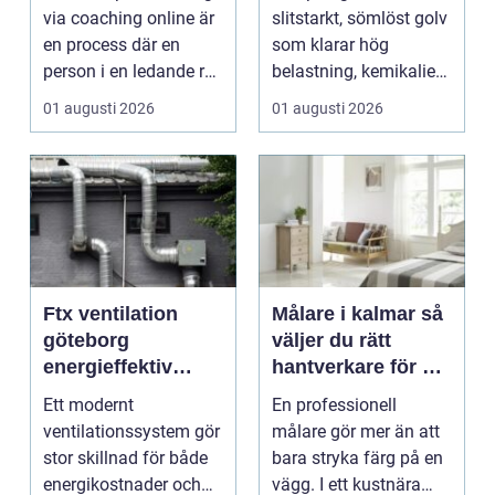
samma lösning
via coaching online är
slitstarkt, sömlöst golv
en process där en
som klarar hög
person i en ledande roll
belastning, kemikalier
f&a...
och väta utan at...
01 augusti 2026
01 augusti 2026
Ftx ventilation
Målare i kalmar så
göteborg
väljer du rätt
energieffektiv
hantverkare för ett
lösning för ett
hållbart resultat
Ett modernt
En professionell
bättre
ventilationssystem gör
målare gör mer än att
inomhusklimat
stor skillnad för både
bara stryka färg på en
energikostnader och
vägg. I ett kustnära