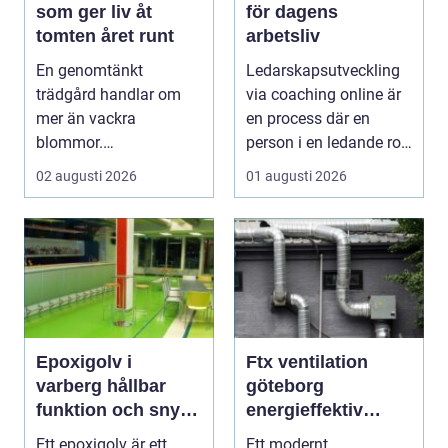
som ger liv åt
för dagens
tomten året runt
arbetsliv
En genomtänkt
Ledarskapsutveckling
trädgård handlar om
via coaching online är
mer än vackra
en process där en
blommor.
person i en ledande roll
trädgårdsdesign
f&a...
02 augusti 2026
01 augusti 2026
förenar funktion, form
och ...
Epoxigolv i
Ftx ventilation
varberg hållbar
göteborg
funktion och snygg
energieffektiv
design i samma
lösning för ett
Ett epoxigolv är ett
Ett modernt