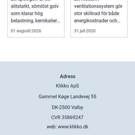
lösning
bättre
slitstarkt, sömlöst golv
ventilationssystem gör
inomhusklimat
som klarar hög
stor skillnad för både
belastning, kemikalier
energikostnader och
och väta utan at...
välmående. I en stad
01 augusti 2026
31 juli 2026
s...
Adress
web:
www.klikko.dk