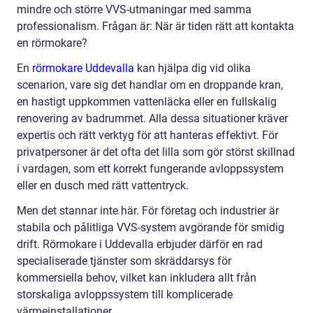
mindre och större VVS-utmaningar med samma
professionalism. Frågan är: När är tiden rätt att kontakta
en rörmokare?
En
rörmokare Uddevalla
kan hjälpa dig vid olika
scenarion, vare sig det handlar om en droppande kran,
en hastigt uppkommen vattenläcka eller en fullskalig
renovering av badrummet. Alla dessa situationer kräver
expertis och rätt verktyg för att hanteras effektivt. För
privatpersoner är det ofta det lilla som gör störst skillnad
i vardagen, som ett korrekt fungerande avloppssystem
eller en dusch med rätt vattentryck.
Men det stannar inte här. För företag och industrier är
stabila och pålitliga VVS-system avgörande för smidig
drift. Rörmokare i Uddevalla erbjuder därför en rad
specialiserade tjänster som skräddarsys för
kommersiella behov, vilket kan inkludera allt från
storskaliga avloppssystem till komplicerade
värmeinstallationer.