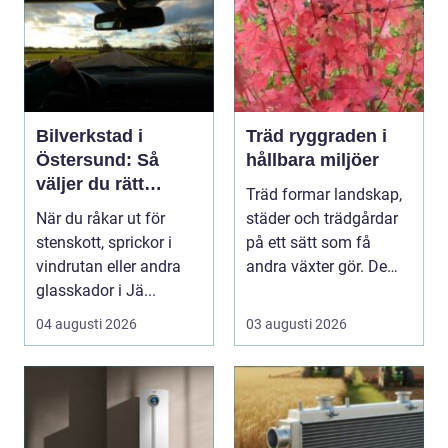
Bilverkstad i
Träd ryggraden i
Östersund: Så
hållbara miljöer
väljer du rätt
Träd formar landskap,
verkstad för
När du råkar ut för
städer och trädgårdar
glasskador
stenskott, sprickor i
på ett sätt som få
vindrutan eller andra
andra växter gör. De
glasskador i Jä...
skapar rum, ger ...
04 augusti 2026
03 augusti 2026