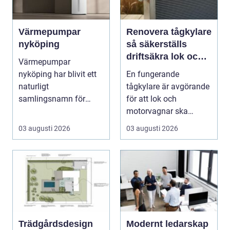
Värmepumpar
Renovera tågkylare
nyköping
så säkerställs
driftsäkra lok och
Värmepumpar
tågsystem
nyköping har blivit ett
En fungerande
naturligt
tågkylare är avgörande
samlingsnamn för
för att lok och
husägare som vill
motorvagnar ska
kombinera lägre ene...
kunna leverera pålitlig
03 augusti 2026
03 augusti 2026
drift d...
Trädgårdsdesign
Modernt ledarskap