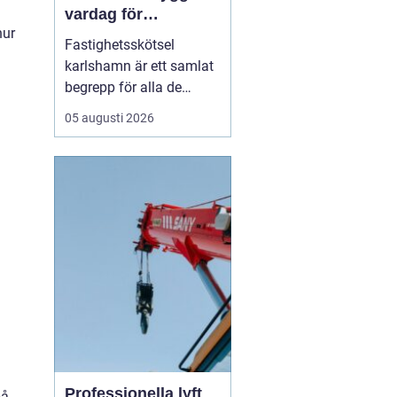
vardag för
hur
fastighetsägare
Fastighetsskötsel
karlshamn är ett samlat
begrepp för alla de
insatser som håller en
05 augusti 2026
fastighet ren, trygg och
välfungerande året runt.
Professionell skötsel av
ute- och innemiljö gör att
byggnader mår bättre,
boende trivs mer och
fastighetsägare får ...
Professionella lyft
på