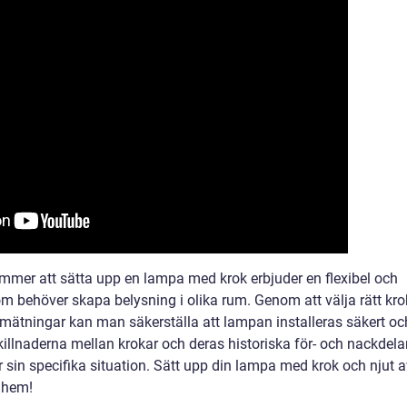
mer att sätta upp en lampa med krok erbjuder en flexibel och
om behöver skapa belysning i olika rum. Genom att välja rätt kro
mätningar kan man säkerställa att lampan installeras säkert oc
skillnaderna mellan krokar och deras historiska för- och nackdela
sin specifika situation. Sätt upp din lampa med krok och njut a
t hem!