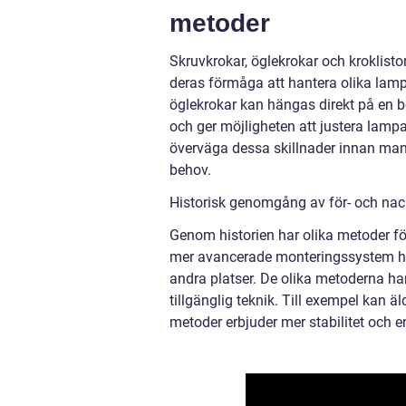
metoder
Skruvkrokar, öglekrokar och kroklisto
deras förmåga att hantera olika lampo
öglekrokar kan hängas direkt på en be
och ger möjligheten att justera lampan
överväga dessa skillnader innan man 
behov.
Historisk genomgång av för- och nac
Genom historien har olika metoder för
mer avancerade monteringssystem har
andra platser. De olika metoderna ha
tillgänglig teknik. Till exempel kan
metoder erbjuder mer stabilitet och en