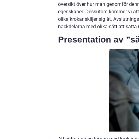
översikt över hur man genomför denna
egenskaper. Dessutom kommer vi att 
olika krokar skiljer sig åt. Avslutni
nackdelarna med olika sätt att sätt
Presentation av ”s
Att sätta upp en lampa med krok inneb