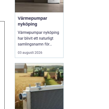
Värmepumpar
nyköping
Värmepumpar nyköping
har blivit ett naturligt
samlingsnamn för
husägare som vill
03 augusti 2026
kombinera lägre
energikostnader med
högre komfort och lägre
klimatpåverkan. Många
villor i området har äldre
elpannor, olja eller
direktverkande el, och
många ser hur en...