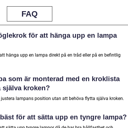
FAQ
öglekrok för att hänga upp en lampa
tt hänga upp en lampa direkt på en tråd eller på en befintlig
mpa som är monterad med en kroklista
a själva kroken?
 justera lampans position utan att behöva flytta själva kroken.
 bäst för att sätta upp en tyngre lampa?
 att sätta upp tyngre lampor då de har bra hållfasthet och