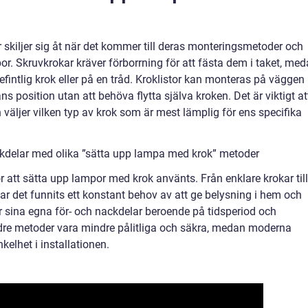
r skiljer sig åt när det kommer till deras monteringsmetoder och
r. Skruvkrokar kräver förborrning för att fästa dem i taket, me
fintlig krok eller på en tråd. Kroklistor kan monteras på väggen
s position utan att behöva flytta själva kroken. Det är viktigt at
väljer vilken typ av krok som är mest lämplig för ens specifika
kdelar med olika ”sätta upp lampa med krok” metoder
 att sätta upp lampor med krok använts. Från enklare krokar till
 det funnits ett konstant behov av att ge belysning i hem och
r sina egna för- och nackdelar beroende på tidsperiod och
 äldre metoder vara mindre pålitliga och säkra, medan moderna
kelhet i installationen.