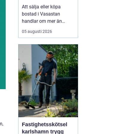
bostadsaffär
Att sälja eller köpa
bostad i Vasastan
handlar om mer än
kvadratmeter och
05 augusti 2026
slutpris. Området bär på
en egen själ från
sekelskifteshus med
djupa fönsternischer till
funkisgator och lugna
innergårdar...
m,
Fastighetsskötsel
karlshamn trygg