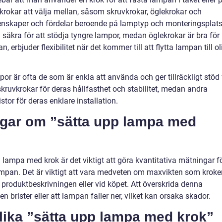
v krokar att välja mellan, såsom skruvkrokar, öglekrokar och
egenskaper och fördelar beroende på lamptyp och monteringsplats
 säkra för att stödja tyngre lampor, medan öglekrokar är bra för
n, erbjuder flexibilitet när det kommer till att flytta lampan till ol
or är ofta de som är enkla att använda och ger tillräckligt stöd 
uvkrokar för deras hållfasthet och stabilitet, medan andra
stor för deras enklare installation.
ngar om ”sätta upp lampa med
lampa med krok är det viktigt att göra kvantitativa mätningar f
lampan. Det är viktigt att vara medveten om maxvikten som kroke
 i produktbeskrivningen eller vid köpet. Att överskrida denna
n brister eller att lampan faller ner, vilket kan orsaka skador.
olika ”sätta upp lampa med krok”