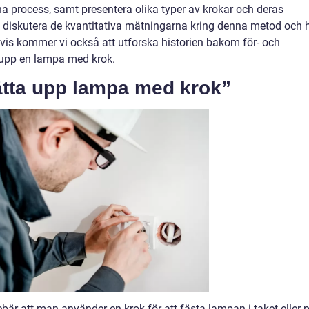
 process, samt presentera olika typer av krokar och deras
diskutera de kvantitativa mätningarna kring denna metod och 
ngsvis kommer vi också att utforska historien bakom för- och
a upp en lampa med krok.
ätta upp lampa med krok”
är att man använder en krok för att fästa lampan i taket eller 