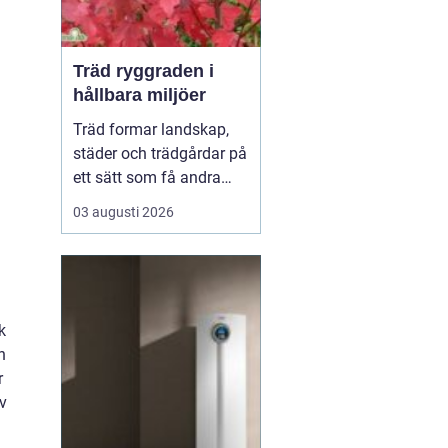
Träd ryggraden i
hållbara miljöer
Träd formar landskap,
städer och trädgårdar på
ett sätt som få andra
växter gör. De skapar
03 augusti 2026
rum, ger skugga, dämpar
buller och binder kol i
mark och biomassa.
Samtidigt bär de våra
årstider genom
k
blomning, fruktsättning,
h
sommargrönt och
r
flammande höst...
v