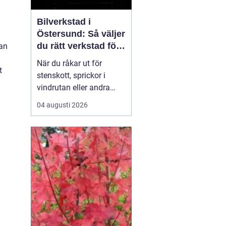
Bilverkstad i
Östersund: Så väljer
du rätt verkstad för
dan
glasskador
När du råkar ut för
t
stenskott, sprickor i
vindrutan eller andra
glasskador i Jämtland är
04 augusti 2026
det viktigt att snabbt
hitta rätt hjälp. Lokala
vägförhållanden med
grus och kyla gör att
mindre bekymme...