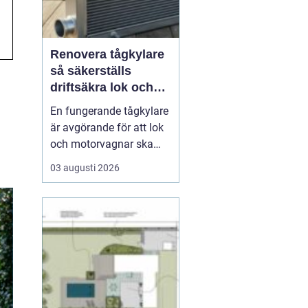
Renovera tågkylare
så säkerställs
driftsäkra lok och
tågsystem
En fungerande tågkylare
är avgörande för att lok
och motorvagnar ska
kunna leverera pålitlig
03 augusti 2026
drift dag efter dag. När
kylsystemet sviktar
riskerar man inte bara
kostsamma stillestånd,
utan också skador på
motor, transmission och
andra kritiska kompon...