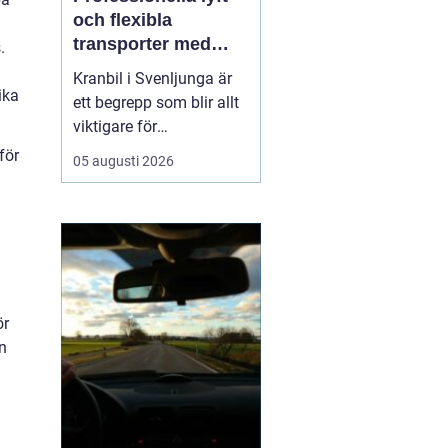
och flexibla
transporter med
.
kranbil i Svenljunga
Kranbil i Svenljunga är
ika
ett begrepp som blir allt
viktigare för
byggföretag, lantbrukare,
för
05 augusti 2026
industrier och
privatpersoner som
behöver säkra lyft och
flexibla transporter i
södra Sverige. När tunga
material ska bå...
ör
n