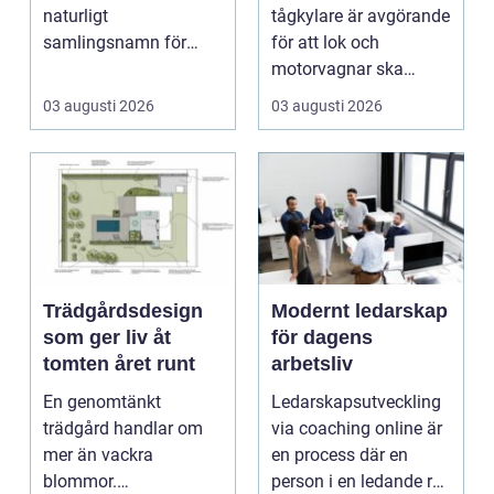
tågsystem
naturligt
tågkylare är avgörande
samlingsnamn för
för att lok och
husägare som vill
motorvagnar ska
kombinera lägre ene...
kunna leverera pålitlig
03 augusti 2026
03 augusti 2026
drift d...
Trädgårdsdesign
Modernt ledarskap
som ger liv åt
för dagens
tomten året runt
arbetsliv
En genomtänkt
Ledarskapsutveckling
trädgård handlar om
via coaching online är
mer än vackra
en process där en
blommor.
person i en ledande roll