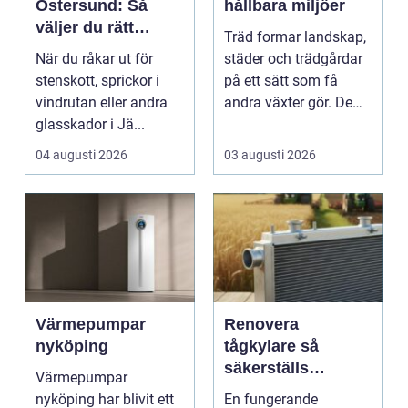
Östersund: Så
hållbara miljöer
väljer du rätt
Träd formar landskap,
verkstad för
När du råkar ut för
städer och trädgårdar
glasskador
stenskott, sprickor i
på ett sätt som få
vindrutan eller andra
andra växter gör. De
glasskador i Jä...
skapar rum, ger ...
04 augusti 2026
03 augusti 2026
Värmepumpar
Renovera
nyköping
tågkylare så
säkerställs
Värmepumpar
driftsäkra lok och
nyköping har blivit ett
En fungerande