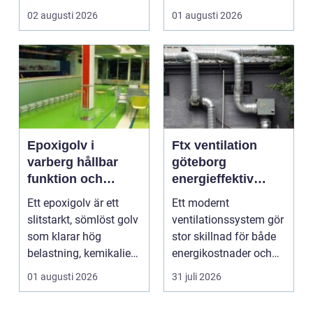
trädgårdsdesign
f&a...
02 augusti 2026
01 augusti 2026
förenar funktion, form
och ...
Epoxigolv i
Ftx ventilation
varberg hållbar
göteborg
funktion och
energieffektiv
snygg design i
lösning för ett
Ett epoxigolv är ett
Ett modernt
samma lösning
bättre
slitstarkt, sömlöst golv
ventilationssystem gör
inomhusklimat
som klarar hög
stor skillnad för både
belastning, kemikalier
energikostnader och
och väta utan at...
välmående. I en stad
01 augusti 2026
31 juli 2026
s...