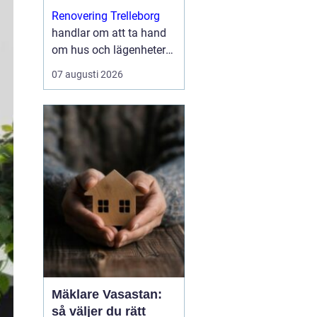
med kvalitet
Renovering Trelleborg
handlar om att ta hand
om hus och lägenheter
på ett sätt som både
07 augusti 2026
stärker vardagen och
höjer värdet på
bostaden. I en stad me...
Mäklare Vasastan:
så väljer du rätt