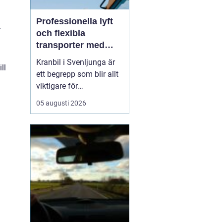
Professionella lyft
.
och flexibla
transporter med
kranbil i Svenljunga
Kranbil i Svenljunga är
ll
ett begrepp som blir allt
viktigare för
byggföretag, lantbrukare,
05 augusti 2026
industrier och
privatpersoner som
behöver säkra lyft och
flexibla transporter i
södra Sverige. När tunga
material ska bå...