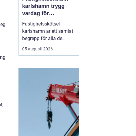
karlshamn trygg
vardag för
fastighetsägare
Fastighetsskötsel
teg
karlshamn är ett samlat
begrepp för alla de
insatser som håller en
05 augusti 2026
fastighet ren, trygg och
ing
välfungerande året runt.
Professionell skötsel av
ute- och innemiljö gör att
byggnader mår bättre,
boende trivs mer och
fastighetsägare får ...
t,