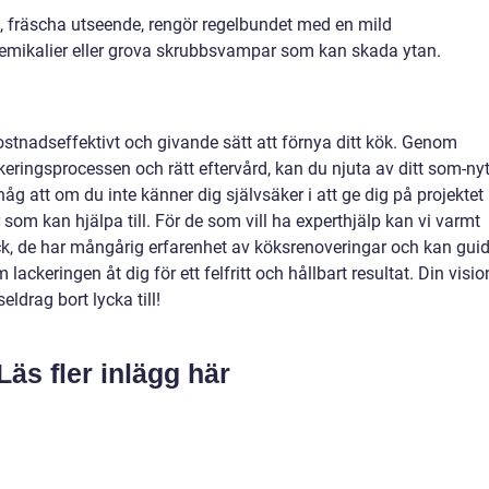
, fräscha utseende, rengör regelbundet med en mild
emikalier eller grova skrubbsvampar som kan skada ytan.
ostnadseffektivt och givande sätt att förnya ditt kök. Genom
eringsprocessen och rätt eftervård, kan du njuta av ditt som-nyt
 att om du inte känner dig självsäker i att ge dig på projektet
r som kan hjälpa till. För de som vill ha experthjälp kan vi varmt
 de har mångårig erfarenhet av köksrenoveringar och kan gui
ackeringen åt dig för ett felfritt och hållbart resultat. Din visio
ldrag bort lycka till!
Läs fler inlägg här