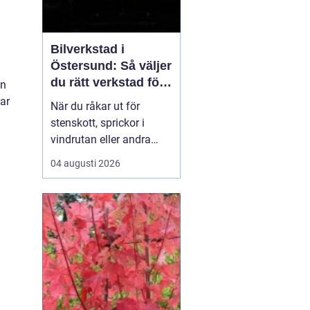
Bilverkstad i
Östersund: Så väljer
du rätt verkstad för
en
glasskador
rar
När du råkar ut för
stenskott, sprickor i
vindrutan eller andra
glasskador i Jämtland är
04 augusti 2026
det viktigt att snabbt
hitta rätt hjälp. Lokala
vägförhållanden med
grus och kyla gör att
mindre bekymme...