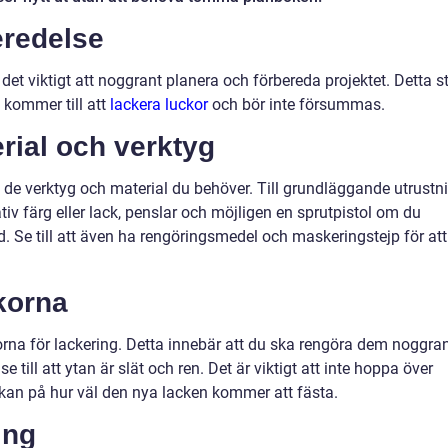
eredelse
det viktigt att noggrant planera och förbereda projektet. Detta s
t kommer till att
lackera luckor
och bör inte försummas.
rial och verktyg
v de verktyg och material du behöver. Till grundläggande utrustn
tiv färg eller lack, penslar och möjligen en sprutpistol om du
d. Se till att även ha rengöringsmedel och maskeringstejp för att
korna
orna för lackering. Detta innebär att du ska rengöra dem noggran
e till att ytan är slät och ren. Det är viktigt att inte hoppa över
rkan på hur väl den nya lacken kommer att fästa.
ing