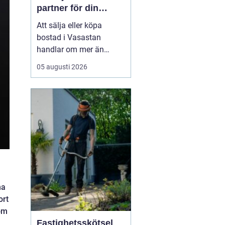
partner för din
bostadsaffär
Att sälja eller köpa
bostad i Vasastan
handlar om mer än
kvadratmeter och
05 augusti 2026
slutpris. Området bär på
en egen själ från
sekelskifteshus med
djupa fönsternischer till
funkisgator och lugna
innergårdar...
ha
ort
nom
Fastighetsskötsel