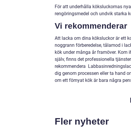
För att underhålla köksluckornas nya
rengöringsmedel och undvik starka k
Vi rekommenderar
Att lacka om dina köksluckor är ett k
noggrann förberedelse, tålamod i lack
kök under många år framöver. Kom ihåg
själv, finns det professionella tjänste
rekommendera Labbasinredningslack,
dig genom processen eller ta hand om l
om ett förnyat kök är bara några pense
Fler nyheter