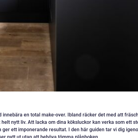
id innebära en total make-over. Ibland räcker det med att fräsc
 helt nytt liv. Att lacka om dina köksluckor kan verka som ett st
h ger ett imponerande resultat. I den här guiden tar vi dig ige
 ser nytt ut utan att behöva tömma plånboken.