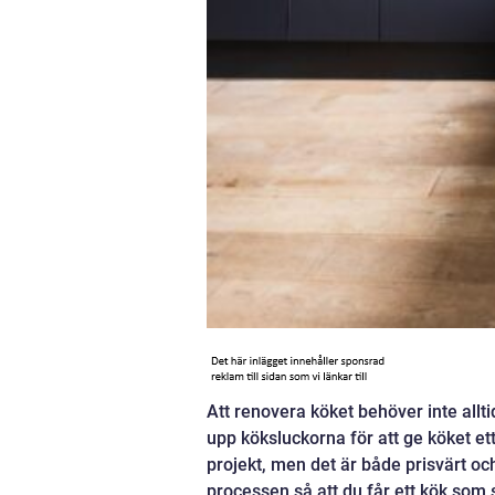
Att renovera köket behöver inte allt
upp köksluckorna för att ge köket ett
projekt, men det är både prisvärt oc
processen så att du får ett kök som