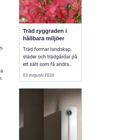
Träd ryggraden i
hållbara miljöer
t-
Träd formar landskap,
städer och trädgårdar på
ett sätt som få andra
da
växter gör. De skapar
03 augusti 2026
n
rum, ger skugga, dämpar
buller och binder kol i
mark och biomassa.
Samtidigt bär de våra
årstider genom
blomning, fruktsättning,
sommargrönt och
flammande höst...