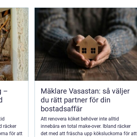
g –
Mäklare Vasastan: så väljer
d
du rätt partner för din
bostadsaffär
tid
Att renovera köket behöver inte alltid
d räcker
innebära en total make-over. Ibland räcker
rna för att
det med att fräscha upp köksluckorna för att