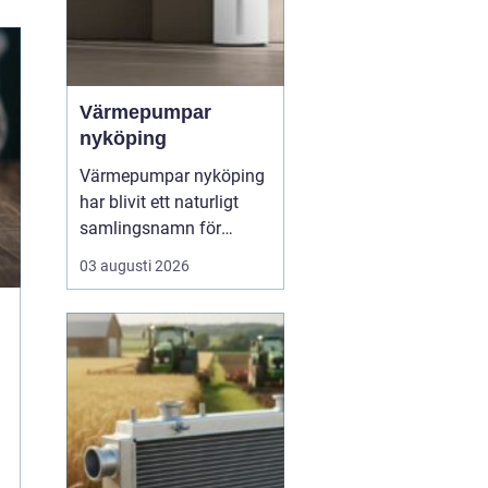
Värmepumpar
nyköping
Värmepumpar nyköping
har blivit ett naturligt
samlingsnamn för
husägare som vill
03 augusti 2026
kombinera lägre
energikostnader med
högre komfort och lägre
klimatpåverkan. Många
villor i området har äldre
elpannor, olja eller
direktverkande el, och
många ser hur en...