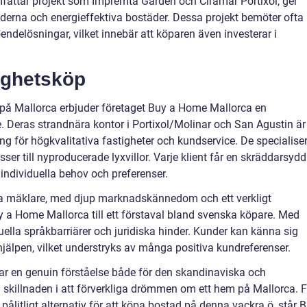
attar projekt som Impremta Garden och Ciramar Portixol, ger
oderna och energieffektiva bostäder. Dessa projekt bemöter ofta
ndelösningar, vilket innebär att köparen även investerar i
tighetsköp
på Mallorca erbjuder företaget Buy a Home Mallorca en
e. Deras strandnära kontor i Portixol/Molinar och San Agustin är
g för högkvalitativa fastigheter och kundservice. De specialise
sser till nyproducerade lyxvillor. Varje klient får en skräddarsydd
individuella behov och preferenser.
da mäklare, med djup marknadskännedom och ett verkligt
y a Home Mallorca till ett förstaval bland svenska köpare. Med
uella språkbarriärer och juridiska hinder. Kunder kan känna sig
 hjälpen, vilket understryks av många positiva kundreferenser.
ar en genuin förståelse både för den skandinaviska och
a skillnaden i att förverkliga drömmen om ett hem på Mallorca. F
pålitligt alternativ för att köpa bostad på denna vackra ö, står 