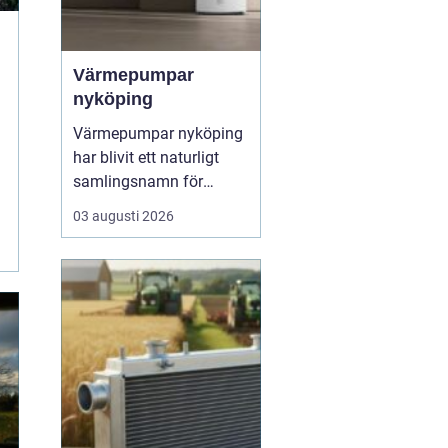
Värmepumpar
nyköping
Värmepumpar nyköping
har blivit ett naturligt
samlingsnamn för
husägare som vill
03 augusti 2026
kombinera lägre
energikostnader med
högre komfort och lägre
klimatpåverkan. Många
villor i området har äldre
elpannor, olja eller
direktverkande el, och
många ser hur en...