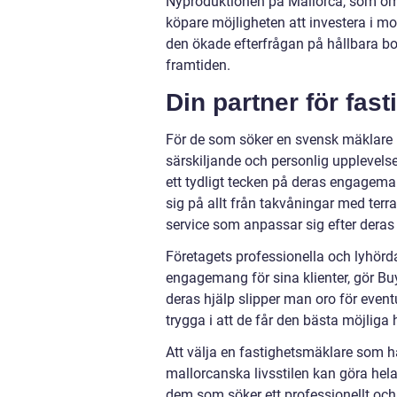
Nyproduktionen på Mallorca, som omf
köpare möjligheten att investera i m
den ökade efterfrågan på hållbara boe
framtiden.
Din partner för fas
För de som söker en svensk mäklare 
särskiljande och personlig upplevels
ett tydligt tecken på deras engageman
sig på allt från takvåningar med terra
service som anpassar sig efter deras 
Företagets professionella och lyhör
engagemang för sina klienter, gör Bu
deras hjälp slipper man oro för event
trygga i att de får den bästa möjliga
Att välja en fastighetsmäklare som h
mallorcanska livsstilen kan göra hel
dem som söker ett professionellt och 