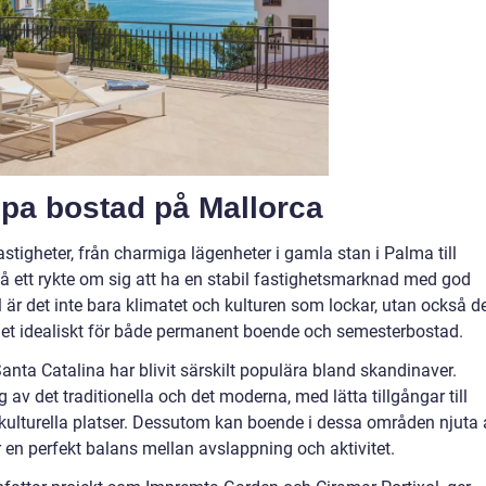
öpa bostad på Mallorca
astigheter, från charmiga lägenheter i gamla stan i Palma till
så ett rykte om sig att ha en stabil fastighetsmarknad med god
l är det inte bara klimatet och kulturen som lockar, utan också d
gör det idealiskt för både permanent boende och semesterbostad.
nta Catalina har blivit särskilt populära bland skandinaver.
v det traditionella och det moderna, med lätta tillgångar till
kulturella platser. Dessutom kan boende i dessa områden njuta 
r en perfekt balans mellan avslappning och aktivitet.