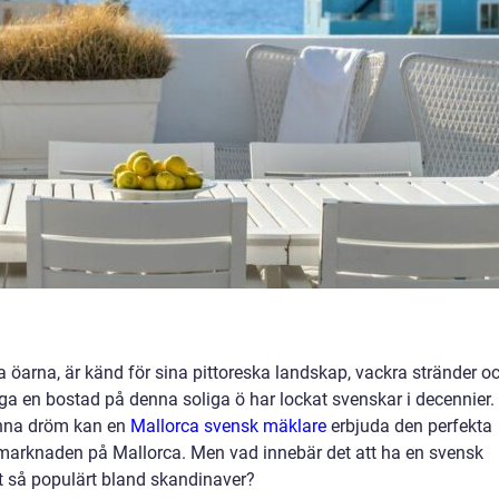
a öarna, är känd för sina pittoreska landskap, vackra stränder o
a en bostad på denna soliga ö har lockat svenskar i decennier.
denna dröm kan en
Mallorca svensk mäklare
erbjuda den perfekta
smarknaden på Mallorca. Men vad innebär det att ha en svensk
et så populärt bland skandinaver?