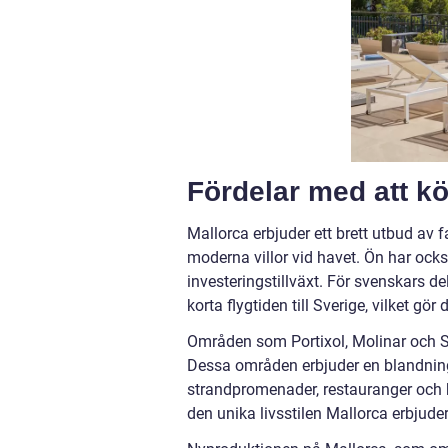
Fördelar med att k
Mallorca erbjuder ett brett utbud av f
moderna villor vid havet. Ön har ock
investeringstillväxt. För svenskars de
korta flygtiden till Sverige, vilket 
Områden som Portixol, Molinar och Sa
Dessa områden erbjuder en blandning a
strandpromenader, restauranger och 
den unika livsstilen Mallorca erbjude