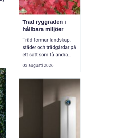
Träd ryggraden i
hållbara miljöer
Träd formar landskap,
städer och trädgårdar på
ett sätt som få andra
växter gör. De skapar
03 augusti 2026
rum, ger skugga, dämpar
buller och binder kol i
mark och biomassa.
Samtidigt bär de våra
årstider genom
blomning, fruktsättning,
sommargrönt och
flammande höst...