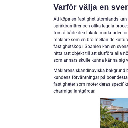
Varför välja en sv
Att köpa en fastighet utomlands kan
språkbarriärer och olika legala proce
förstå både den lokala marknaden oc
mäklare som en bro mellan de kulture
fastighetsköp i Spanien kan en sven
hitta rätt objekt till att slutföra all
som annars skulle kunna känna sig vi
Mäklarens skandinaviska bakgrund bid
kundens förväntningar på boendestand
fastigheter som möter deras specifika 
charmiga lantgårdar.