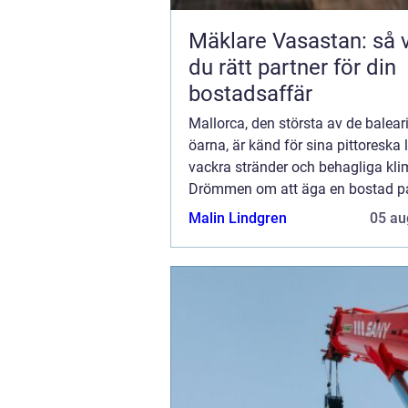
Mäklare Vasastan: så v
du rätt partner för din
bostadsaffär
Mallorca, den största av de balear
öarna, är känd för sina pittoreska
vackra stränder och behagliga kli
Drömmen om att äga en bostad p
soliga ö har lockat svenskar i dece
Malin Lindgren
05 au