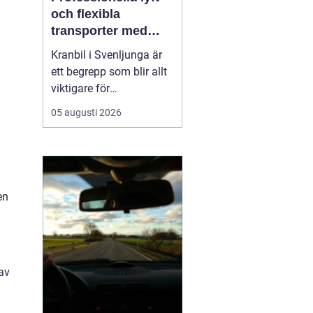
och flexibla
transporter med
kranbil i Svenljunga
Kranbil i Svenljunga är
ett begrepp som blir allt
viktigare för
byggföretag, lantbrukare,
05 augusti 2026
industrier och
privatpersoner som
behöver säkra lyft och
flexibla transporter i
södra Sverige. När tunga
en
material ska bå...
av