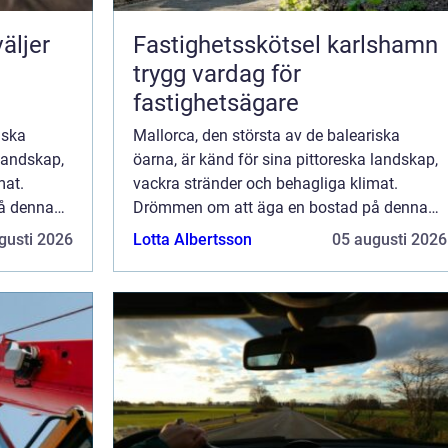
äljer
Fastighetsskötsel karlshamn
trygg vardag för
fastighetsägare
iska
Mallorca, den största av de baleariska
 landskap,
öarna, är känd för sina pittoreska landskap,
mat.
vackra stränder och behagliga klimat.
å denna
Drömmen om att äga en bostad på denna
nnie...
soliga ö har lockat svenskar i decennie...
gusti 2026
Lotta Albertsson
05 augusti 2026