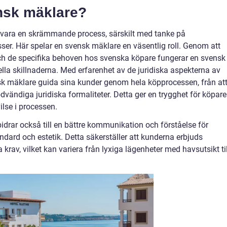
ensk mäklare?
 vara en skrämmande process, särskilt med tanke på
sser. Här spelar en svensk mäklare en väsentlig roll. Genom att
h de specifika behoven hos svenska köpare fungerar en svensk
lla skillnaderna. Med erfarenhet av de juridiska aspekterna av
sk mäklare guida sina kunder genom hela köpprocessen, från at
a nödvändiga juridiska formaliteter. Detta ger en trygghet för köpare
lse i processen.
rar också till en bättre kommunikation och förståelse för
ard och estetik. Detta säkerställer att kunderna erbjuds
krav, vilket kan variera från lyxiga lägenheter med havsutsikt til