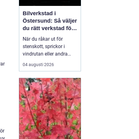
Bilverkstad i
Östersund: Så väljer
du rätt verkstad för
glasskador
När du råkar ut för
stenskott, sprickor i
vindrutan eller andra
glasskador i Jämtland är
rar
04 augusti 2026
det viktigt att snabbt
hitta rätt hjälp. Lokala
vägförhållanden med
grus och kyla gör att
mindre bekymme...
ör
Buy