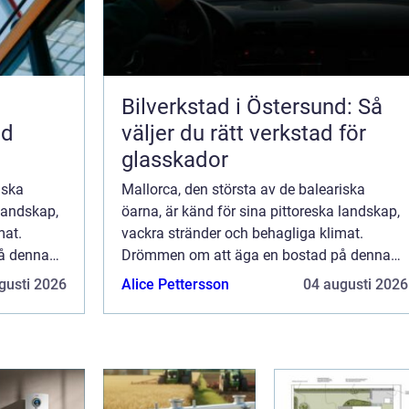
Bilverkstad i Östersund: Så
ed
väljer du rätt verkstad för
glasskador
iska
Mallorca, den största av de baleariska
 landskap,
öarna, är känd för sina pittoreska landskap,
mat.
vackra stränder och behagliga klimat.
å denna
Drömmen om att äga en bostad på denna
nnie...
soliga ö har lockat svenskar i decennie...
gusti 2026
Alice Pettersson
04 augusti 2026