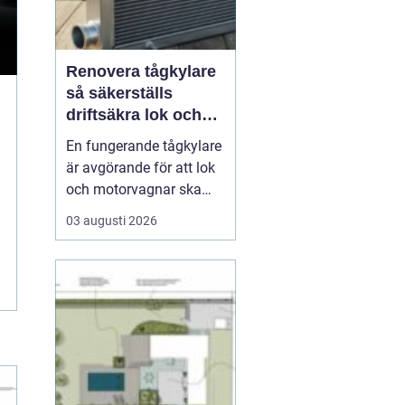
Renovera tågkylare
så säkerställs
driftsäkra lok och
tågsystem
En fungerande tågkylare
är avgörande för att lok
och motorvagnar ska
kunna leverera pålitlig
03 augusti 2026
drift dag efter dag. När
kylsystemet sviktar
riskerar man inte bara
kostsamma stillestånd,
utan också skador på
motor, transmission och
andra kritiska kompon...