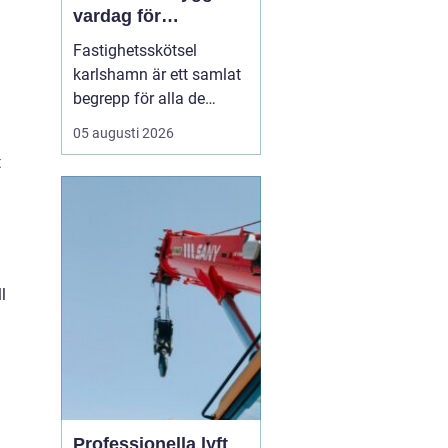
vardag för
fastighetsägare
Fastighetsskötsel
karlshamn är ett samlat
begrepp för alla de
insatser som håller en
05 augusti 2026
fastighet ren, trygg och
t
välfungerande året runt.
Professionell skötsel av
ute- och innemiljö gör att
byggnader mår bättre,
boende trivs mer och
fastighetsägare får ...
l
Professionella lyft