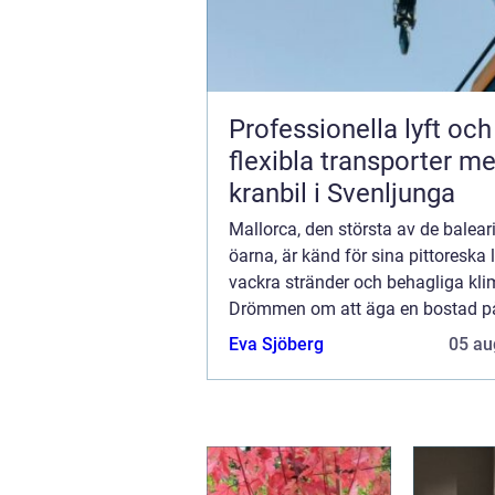
Professionella lyft och
flexibla transporter m
kranbil i Svenljunga
Mallorca, den största av de balear
öarna, är känd för sina pittoreska
vackra stränder och behagliga kli
Drömmen om att äga en bostad p
soliga ö har lockat svenskar i dece
Eva Sjöberg
05 au