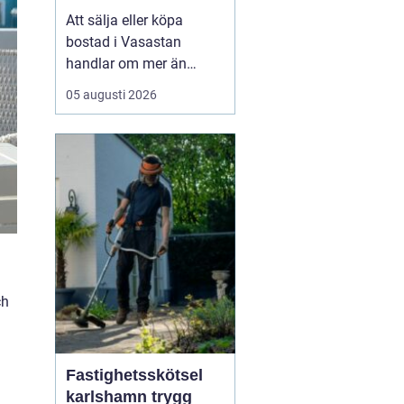
bostadsaffär
Att sälja eller köpa
bostad i Vasastan
handlar om mer än
kvadratmeter och
05 augusti 2026
slutpris. Området bär på
en egen själ från
sekelskifteshus med
djupa fönsternischer till
funkisgator och lugna
innergårdar...
ch
Fastighetsskötsel
karlshamn trygg