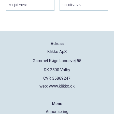
välmående. I en stad
som Kalmar...
31 juli 2026
30 juli 2026
s...
Adress
web:
www.klikko.dk
Menu
Annonsering