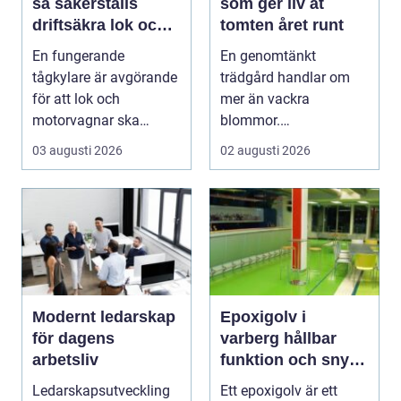
så säkerställs
som ger liv åt
driftsäkra lok och
tomten året runt
tågsystem
En fungerande
En genomtänkt
tågkylare är avgörande
trädgård handlar om
för att lok och
mer än vackra
motorvagnar ska
blommor.
kunna leverera pålitlig
trädgårdsdesign
03 augusti 2026
02 augusti 2026
drift d...
förenar funktion, form
och ...
Modernt ledarskap
Epoxigolv i
för dagens
varberg hållbar
arbetsliv
funktion och snygg
design i samma
Ledarskapsutveckling
Ett epoxigolv är ett