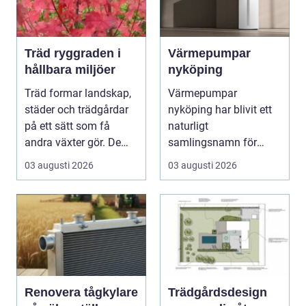
Träd ryggraden i
Värmepumpar
hållbara miljöer
nyköping
Träd formar landskap,
Värmepumpar
städer och trädgårdar
nyköping har blivit ett
på ett sätt som få
naturligt
andra växter gör. De
samlingsnamn för
skapar rum, ger ...
husägare som vill
03 augusti 2026
03 augusti 2026
kombinera lägre ene...
Renovera tågkylare
Trädgårdsdesign