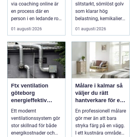
lösning
via coaching online är
slitstarkt, sömlöst golv
en process där en
som klarar hög
person i en ledande roll
belastning, kemikalier
f&a...
och väta utan at...
01 augusti 2026
01 augusti 2026
Ftx ventilation
Målare i kalmar så
göteborg
väljer du rätt
energieffektiv
hantverkare för ett
lösning för ett
hållbart resultat
Ett modernt
En professionell målare
bättre
ventilationssystem gör
gör mer än att bara
inomhusklimat
stor skillnad för både
stryka färg på en vägg.
energikostnader och
I ett kustnära område