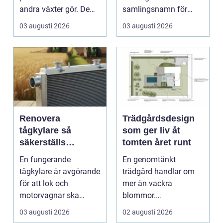
andra växter gör. De
samlingsnamn för
skapar rum, ger ...
husägare som vill
03 augusti 2026
03 augusti 2026
kombinera lägre ene...
Renovera
Trädgårdsdesign
tågkylare så
som ger liv åt
säkerställs
tomten året runt
driftsäkra lok och
En fungerande
En genomtänkt
tågsystem
tågkylare är avgörande
trädgård handlar om
för att lok och
mer än vackra
motorvagnar ska
blommor.
kunna leverera pålitlig
trädgårdsdesign
03 augusti 2026
02 augusti 2026
drift d...
förenar funktion, form