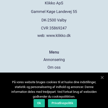
web:
www.klikko.dk
Menu
Annonsering
Om oss
Cookies
På vores website bruges cookies til at huske dine indstillinger,
Kontakta oss
statistik og personalisering af indhold og annoncer. Denne
Sitemap
information deles med tredjepart. Ved fortsat brug af websiden
godkender du cookiepolitikken.
Ok
Privatlivspolitik