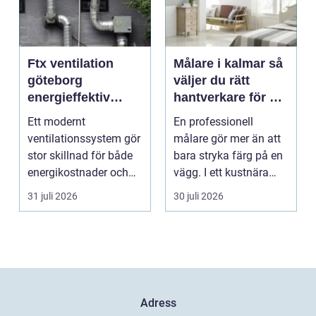
Ftx ventilation
Målare i kalmar så
göteborg
väljer du rätt
energieffektiv
hantverkare för ett
lösning för ett
hållbart resultat
Ett modernt
En professionell
bättre
ventilationssystem gör
målare gör mer än att
inomhusklimat
stor skillnad för både
bara stryka färg på en
energikostnader och
vägg. I ett kustnära
välmående. I en stad
område som Kalmar...
31 juli 2026
30 juli 2026
s...
Adress