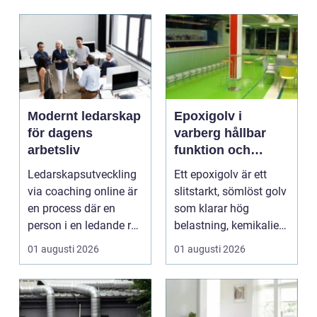
och ...
Modernt ledarskap
Epoxigolv i
för dagens
varberg hållbar
arbetsliv
funktion och
snygg design i
Ledarskapsutveckling
Ett epoxigolv är ett
samma lösning
via coaching online är
slitstarkt, sömlöst golv
en process där en
som klarar hög
person i en ledande roll
belastning, kemikalier
f&a...
och väta utan at...
01 augusti 2026
01 augusti 2026