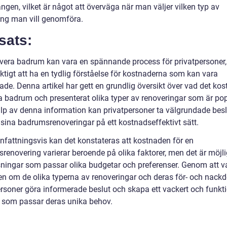
ngen, vilket är något att överväga när man väljer vilken typ av
ing man vill genomföra.
sats:
overa badrum kan vara en spännande process för privatpersoner
iktigt att ha en tydlig förståelse för kostnaderna som kan vara
ade. Denna artikel har gett en grundlig översikt över vad det kost
a badrum och presenterat olika typer av renoveringar som är pop
lp av denna information kan privatpersoner ta välgrundade bes
 sina badrumsrenoveringar på ett kostnadseffektivt sätt.
attningsvis kan det konstateras att kostnaden för en
enovering varierar beroende på olika faktorer, men det är möjlig
ösningar som passar olika budgetar och preferenser. Genom att v
n om de olika typerna av renoveringar och deras för- och nackd
ersoner göra informerade beslut och skapa ett vackert och funkti
som passar deras unika behov.