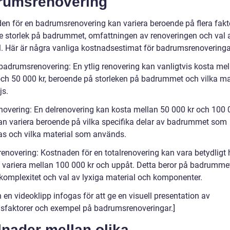
rumsrenovering
en för en badrumsrenovering kan variera beroende på flera fakto
ve storlek på badrummet, omfattningen av renoveringen och val 
l. Här är några vanliga kostnadsestimat för badrumsrenoveringa
g badrumsrenovering: En ytlig renovering kan vanligtvis kosta me
och 50 000 kr, beroende på storleken på badrummet och vilka ma
js.
enovering: En delrenovering kan kosta mellan 50 000 kr och 100 0
kan variera beroende på vilka specifika delar av badrummet som
as och vilka material som används.
lrenovering: Kostnaden för en totalrenovering kan vara betydligt
 variera mellan 100 000 kr och uppåt. Detta beror på badrumme
, komplexitet och val av lyxiga material och komponenter.
 en videoklipp infogas för att ge en visuell presentation av
sfaktorer och exempel på badrumsrenoveringar.]
lnader mellan olika