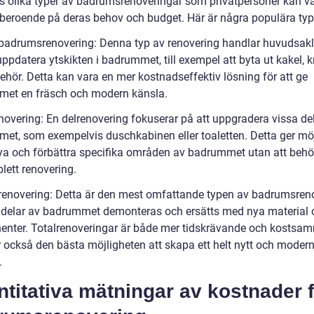
ns olika typer av badrumsrenoveringar som privatpersoner kan vä
 beroende på deras behov och budget. Här är några populära typ
g badrumsrenovering: Denna typ av renovering handlar huvudsak
ppdatera ytskikten i badrummet, till exempel att byta ut kakel, 
behör. Detta kan vara en mer kostnadseffektiv lösning för att ge
et en fräsch och modern känsla.
enovering: En delrenovering fokuserar på att uppgradera vissa de
et, som exempelvis duschkabinen eller toaletten. Detta ger möj
nya och förbättra specifika områden av badrummet utan att beh
lett renovering.
lrenovering: Detta är den mest omfattande typen av badrumsren
a delar av badrummet demonteras och ersätts med nya material 
nter. Totalrenoveringar är både mer tidskrävande och kostsa
 också den bästa möjligheten att skapa ett helt nytt och modern
.
titativa mätningar av kostnader 