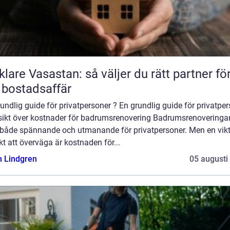
lare Vasastan: så väljer du rätt partner fö
 bostadsaffär
undlig guide för privatpersoner ? En grundlig guide för privatpe
sikt över kostnader för badrumsrenovering Badrumsrenoveringa
 både spännande och utmanande för privatpersoner. Men en vikt
t att överväga är kostnaden för...
n Lindgren
05 augusti