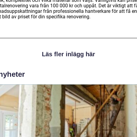
ek, komplexitet och vilka material som väljs. Vanligtvis kan prise
talrenovering vara från 100 000 kr och uppåt. Det är viktigt att f
nadsuppskattningar från professionella hantverkare för att få e
 bild av priset för din specifika renovering.
Läs fler inlägg här
 nyheter