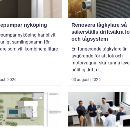
epumpar nyköping
Renovera tågkylare så
säkerställs driftsäkra l
pumpar nyköping har blivit
och tågsystem
turligt samlingsnamn för
are som vill kombinera lägre
En fungerande tågkylare är
avgörande för att lok och
motorvagnar ska kunna leve
pålitlig drift d...
usti 2026
03 augusti 2026