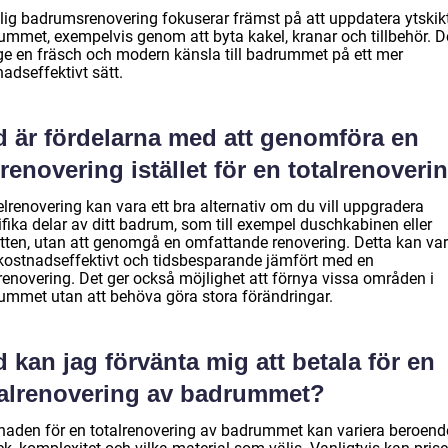
tlig badrumsrenovering fokuserar främst på att uppdatera ytskikt
ummet, exempelvis genom att byta kakel, kranar och tillbehör. D
ge en fräsch och modern känsla till badrummet på ett mer
adseffektivt sätt.
d är fördelarna med att genomföra en
renovering istället för en totalrenoveri
lrenovering kan vara ett bra alternativ om du vill uppgradera
fika delar av ditt badrum, som till exempel duschkabinen eller
etten, utan att genomgå en omfattande renovering. Detta kan va
kostnadseffektivt och tidsbesparande jämfört med en
renovering. Det ger också möjlighet att förnya vissa områden i
ummet utan att behöva göra stora förändringar.
 kan jag förvänta mig att betala för en
talrenovering av badrummet?
naden för en totalrenovering av badrummet kan variera beroend