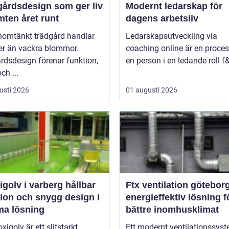
gårdsdesign som ger liv
Modernt ledarskap för
mten året runt
dagens arbetsliv
nomtänkt trädgård handlar
Ledarskapsutveckling via
r än vackra blommor.
coaching online är en proces
rdsdesign förenar funktion,
en person i en ledande roll f&
ch ...
usti 2026
01 augusti 2026
olv i varberg hållbar
Ftx ventilation götebor
tion och snygg design i
energieffektiv lösning fö
a lösning
bättre inomhusklimat
xigolv är ett slitstarkt,
Ett modernt ventilationssys