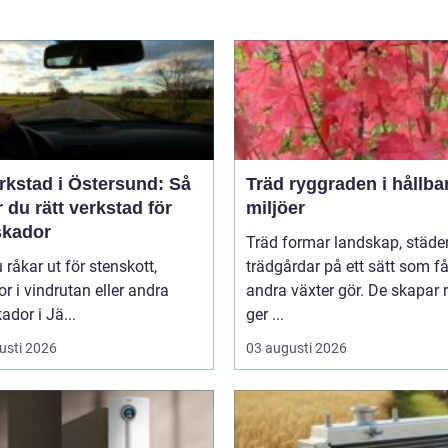
rkstad i Östersund: Så
Träd ryggraden i hållbara
r du rätt verkstad för
miljöer
skador
Träd formar landskap, städe
 råkar ut för stenskott,
trädgårdar på ett sätt som f
or i vindrutan eller andra
andra växter gör. De skapar 
ador i Jä...
ger ...
usti 2026
03 augusti 2026