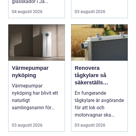
glasskador i Jä...
skapar rum, ger ...
04 augusti 2026
03 augusti 2026
Värmepumpar
Renovera
nyköping
tågkylare så
säkerställs
Värmepumpar
driftsäkra lok och
nyköping har blivit ett
En fungerande
tågsystem
naturligt
tågkylare är avgörande
samlingsnamn för
för att lok och
husägare som vill
motorvagnar ska
kombinera lägre ene...
kunna leverera pålitlig
03 augusti 2026
03 augusti 2026
drift d...