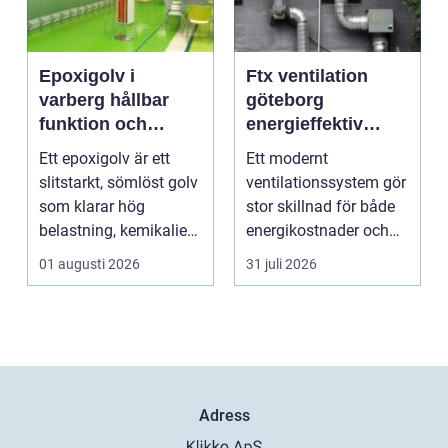
Epoxigolv i
Ftx ventilation
varberg hållbar
göteborg
funktion och
energieffektiv
snygg design i
lösning för ett
Ett epoxigolv är ett
Ett modernt
samma lösning
bättre
slitstarkt, sömlöst golv
ventilationssystem gör
inomhusklimat
som klarar hög
stor skillnad för både
belastning, kemikalier
energikostnader och
och väta utan at...
välmående. I en stad
01 augusti 2026
31 juli 2026
s...
Adress