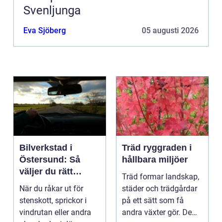
Svenljunga
Eva Sjöberg
05 augusti 2026
Bilverkstad i
Träd ryggraden i
Östersund: Så
hållbara miljöer
väljer du rätt
Träd formar landskap,
verkstad för
När du råkar ut för
städer och trädgårdar
glasskador
stenskott, sprickor i
på ett sätt som få
vindrutan eller andra
andra växter gör. De