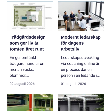
Trädgårdsdesign
Modernt ledarskap
som ger liv åt
för dagens
tomten året runt
arbetsliv
En genomtänkt
Ledarskapsutveckling
trädgård handlar om
via coaching online är
mer än vackra
en process där en
blommor.
person i en ledande roll
trädgårdsdesign
f&a...
02 augusti 2026
01 augusti 2026
förenar funktion, form
och ...