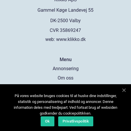
web:
www.klikko.dk
Menu
Annonsering
Om oss
Cookies
På vores website bruges cookies til at huske dine indstillinger,
Kontakta oss
statistik og personalisering af indhold og annoncer. Denne
Sitemap
information deles med tredjepart. Ved fortsat brug af websiden
godkender du cookiepolitikken.
Ok
Privatlivspolitik