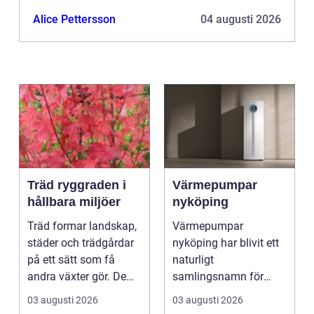
Alice Pettersson
04 augusti 2026
Träd ryggraden i
Värmepumpar
hållbara miljöer
nyköping
Träd formar landskap,
Värmepumpar
städer och trädgårdar
nyköping har blivit ett
på ett sätt som få
naturligt
andra växter gör. De
samlingsnamn för
skapar rum, ger ...
husägare som vill
03 augusti 2026
03 augusti 2026
kombinera lägre ene...