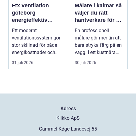
Ftx ventilation
Målare i kalmar så
göteborg
väljer du rätt
energieffektiv
hantverkare för ett
lösning för ett
hållbart resultat
Ett modernt
En professionell
bättre
ventilationssystem gör
målare gör mer än att
inomhusklimat
stor skillnad för både
bara stryka färg på en
energikostnader och
vägg. I ett kustnära
välmående. I en stad
område som Kalmar...
31 juli 2026
30 juli 2026
s...
Adress