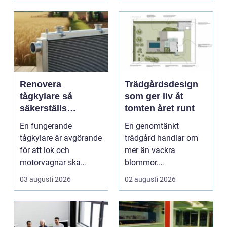
Renovera
Trädgårdsdesign
tågkylare så
som ger liv åt
säkerställs
tomten året runt
driftsäkra lok och
En fungerande
En genomtänkt
tågsystem
tågkylare är avgörande
trädgård handlar om
för att lok och
mer än vackra
motorvagnar ska
blommor.
kunna leverera pålitlig
trädgårdsdesign
03 augusti 2026
02 augusti 2026
drift d...
förenar funktion, form
och ...