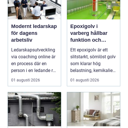
Modernt ledarskap
Epoxigolv i
för dagens
varberg hållbar
arbetsliv
funktion och
snygg design i
Ledarskapsutveckling
Ett epoxigolv är ett
samma lösning
via coaching online är
slitstarkt, sömlöst golv
en process där en
som klarar hög
person i en ledande roll
belastning, kemikalier
f&a...
och väta utan at...
01 augusti 2026
01 augusti 2026